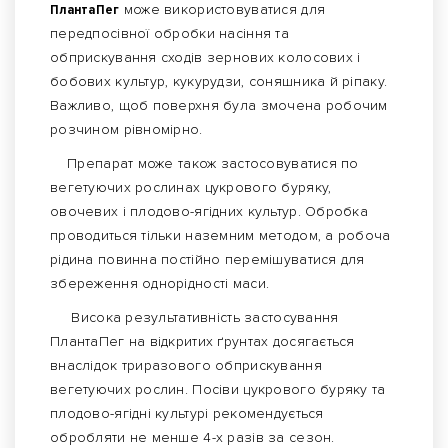
ПлантаПег
може використовуватися для
передпосівної обробки насіння та
обприскування сходів зернових колосових і
бобових культур, кукурудзи, соняшника й ріпаку.
Важливо, щоб поверхня була змочена робочим
розчином рівномірно.
Препарат може також застосовуватися по
вегетуючих рослинах цукрового буряку,
овочевих і плодово-ягідних культур. Обробка
проводиться тільки наземним методом, а робоча
рідина повинна постійно перемішуватися для
збереження однорідності маси.
Висока результативність застосування
ПлантаПег на відкритих ґрунтах досягається
внаслідок триразового обприскування
вегетуючих рослин. Посіви цукрового буряку та
плодово-ягідні культурі рекомендується
обробляти не менше 4-х разів за сезон.