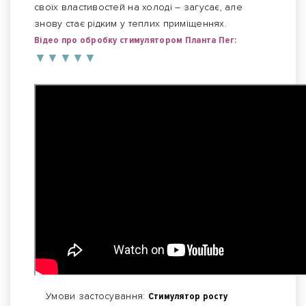
своїх властивостей на холоді – загусає, але
знову стає рідким у теплих приміщеннях.
Відео про обробку стимулятором Планта Пег:
▼
▼
▼
▼
▼
Умови застосування:
Стимулятор росту