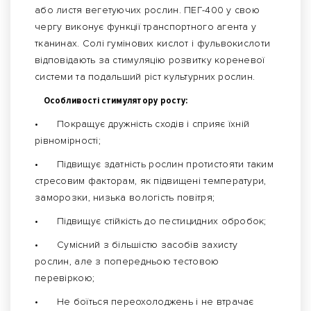
або листя вегетуючих рослин. ПЕГ-400 у свою
чергу виконує функції транспортного агента у
тканинах. Солі гумінових кислот і фульвокислоти
відповідають за стимуляцію розвитку кореневої
системи та подальший ріст культурних рослин.
Особливості стимулятору росту:
•
Покращує дружність сходів і сприяє їхній
рівномірності;
•
Підвищує здатність рослин протистояти таким
стресовим факторам, як підвищені температури,
заморозки, низька вологість повітря;
•
Підвищує стійкість до пестицидних обробок;
•
Сумісний з більшістю засобів захисту
рослин, але з попередньою тестовою
перевіркою;
•
Не боїться переохолоджень і не втрачає