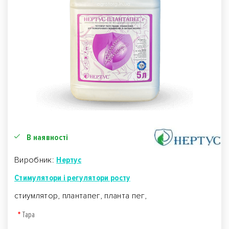
В наявності
Виробник:
Нертус
Стимулятори і регулятори росту
стиумлятор, плантапег, планта пег,
Тара