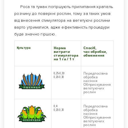
Роса та туман погіршують прилипання крапель
розчину до поверхні рослин, тому за таких умов
від внесення стимулятора на вегетуючі рослини
варто утриматися, адже ефективність процедури
буде значно гіршою.
Норма
Спосіб,
Культура
витрати
час обробки,
стимулятора
обмеження
на 1 га / 1 т
Передпосівна
0,25-0,30
обробка
0,20-0,30
насіння
Обприскування
вегетуючих
рослин
Передпосівна
0,4
обробка
0,20-0,30
насіння
Обприскування
вегетуючих
рослин