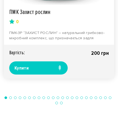
ПМК Захист рослин
0
ПМК-ЗР “ЗАХИСТ РОСЛИН” – натуральний грибково-
мікробний комплекс, що призначається задля
гербіцидног..
Вартiсть:
200 грн
Купити