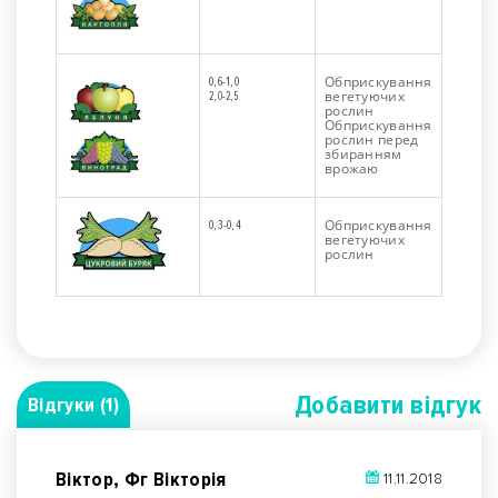
Обприскування
0,6-1,0
вегетуючих
2,0-2,5
рослин
Обприскування
рослин перед
збиранням
врожаю
Обприскування
0,3-0,4
вегетуючих
рослин
Добавити вiдгук
Відгуки (1)
Віктор, Фг Вікторія
11.11.2018