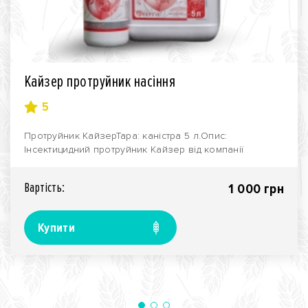
Кайзер протруйник насіння
5
Протруйник КайзерТара: каністра 5 л.Опис:
Інсектицидний протруйник Кайзер від компанії
"Акваріус" за..
Вартiсть:
1 000 грн
Купити