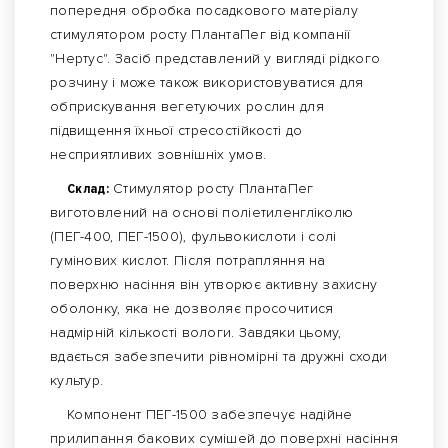
попередня обробка посадкового матеріалу
стимулятором росту ПлантаПег від компанії
"Нертус". Засіб представлений у вигляді рідкого
розчину і може також використовуватися для
обприскування вегетуючих рослин для
підвищення їхньої стресостійкості до
несприятливих зовнішніх умов.
Склад:
Стимулятор росту ПлантаПег
виготовлений на основі поліетиленгліколю
(ПЕГ-400, ПЕГ-1500), фульвокислоти і солі
гумінових кислот. Після потрапляння на
поверхню насіння він утворює активну захисну
оболонку, яка не дозволяє просочитися
надмірній кількості вологи. Завдяки цьому,
вдається забезпечити рівномірні та дружні сходи
культур.
Компонент ПЕГ-1500 забезпечує надійне
прилипання бакових сумішей до поверхні насіння