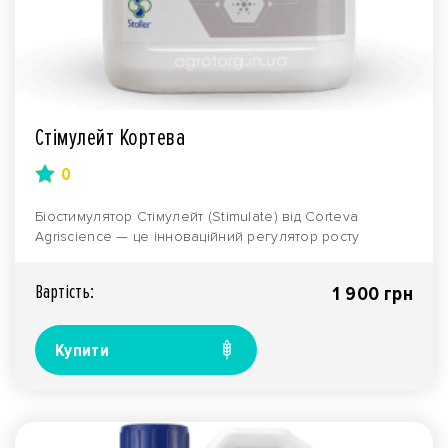
Стімулейт Кортева
0
Біостимулятор Стімулейт (Stimulate) від Corteva
Agriscience — це інноваційний регулятор росту
рослин..
Вартiсть:
1 900 грн
Купити