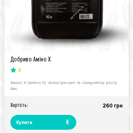
Добриво Аміно Х
0
Аміно Х (Amino X): Антистресант та стимулятор росту
Амі..
Вартiсть:
260 грн
Купити