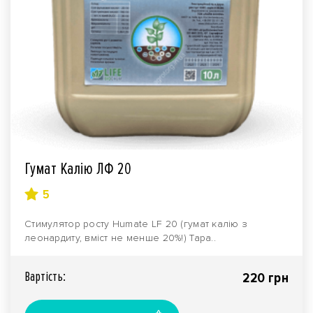
Гумат Калію ЛФ 20
5
Стимулятор росту Humate LF 20 (гумат калію з
леонардиту, вміст не менше 20%!) Тара..
Вартiсть:
220 грн