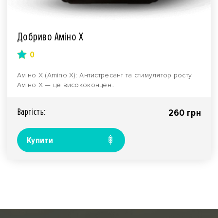
Добриво Аміно Х
0
Аміно Х (Amino X): Антистресант та стимулятор росту
Аміно Х — це висококонцен..
Вартiсть:
260 грн
Купити