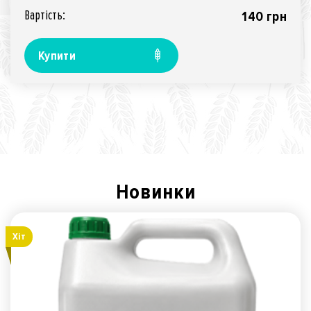
Вартiсть:
140 грн
Купити
Новинки
Хiт