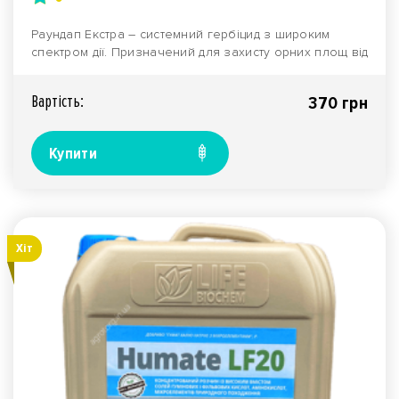
Раундап Екстра – системний гербіцид з широким
спектром дії. Призначений для захисту орних площ від
у..
Вартiсть:
370 грн
Купити
Хiт