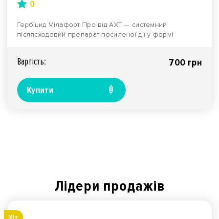
0
Гербіцид Мілафорт Про від АХТ — системний
післясходовий препарат посиленої дії у формі
масляної дисп..
Вартiсть:
700 грн
Купити
Лідери продажів
Хiт