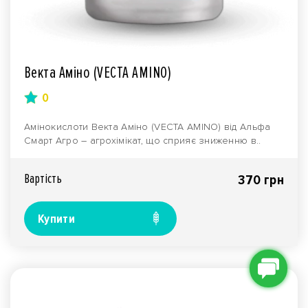
Векта Аміно (VECTA AMINO)
0
Амінокислоти Векта Аміно (VECTA AMINO) від Альфа
Смарт Агро – агрохімікат, що сприяє зниженню в..
Вартiсть
370 грн
Купити