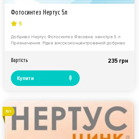
Фотосинтез Нертус 5л
5
Добриво Нертус Фотосинтез Фасовка: каністра 5 л
Призначення: Рідке висококонцентрований добриво
Не..
Вартiсть
235 грн
Купити
Хiт