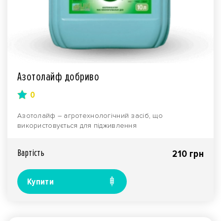
Азотолайф добриво
0
Азотолайф – агротехнологічний засіб, що
використовується для підживлення
сільськогосподарських росли..
Вартiсть
210 грн
Купити