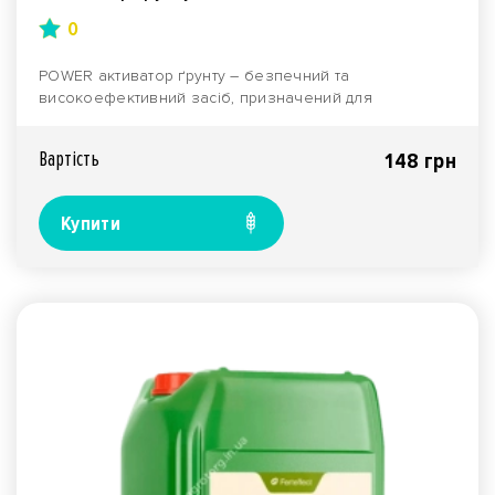
0
POWER активатор ґрунту – безпечний та
високоефективний засіб, призначений для
підвищення родючості з..
Вартiсть
148 грн
Купити