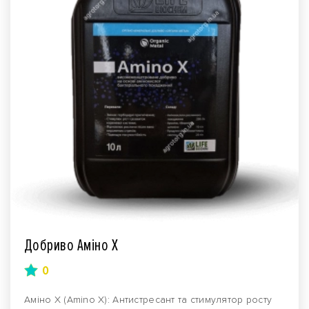
Добриво Аміно Х
0
Аміно Х (Amino X): Антистресант та стимулятор росту