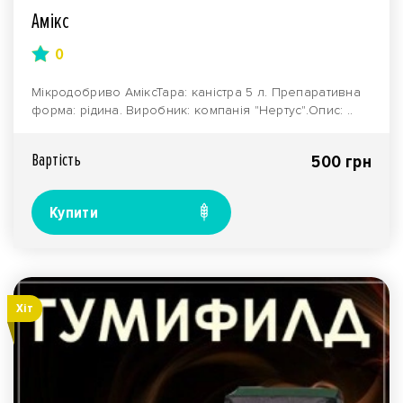
Амікс
0
Мікродобриво АміксТара: каністра 5 л. Препаративна
форма: рідина. Виробник: компанія "Нертус".Опис: ..
Вартiсть
500 грн
Купити
Хiт