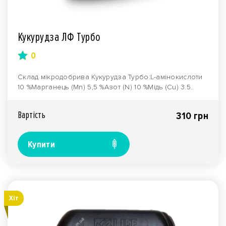
Кукурудза ЛФ Турбо
0
Склад мікродобрива Кукурудза Турбо:L-амінокислоти
10 %Марганець (Mn) 5,5 %Азот (N) 10 %Мідь (Cu) 3.5..
Вартiсть
310 грн
Купити
Хiт