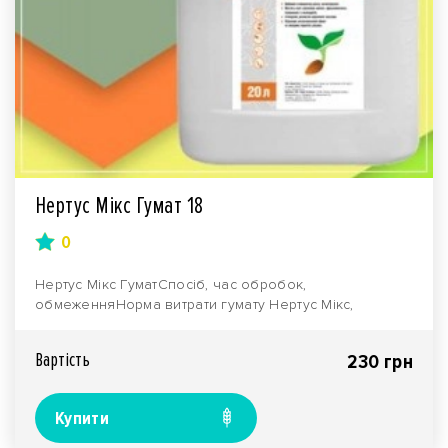
Нертус Мікс Гумат 18
0
Нертус Мікс ГуматСпосіб, час обробок,
обмеженняНорма витрати гумату Нертус Мікс,
лПередпосівна оброб..
Вартiсть
230 грн
Купити