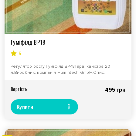
Гуміфілд ВР18
5
Регулятор росту Гуміфілд ВР-18Тара: каністра 20
л.Виробник: компанія Humintech GmbH.Опис:
Регулятор ..
Вартiсть
495 грн
Купити