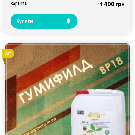
Вартiсть
1 400 грн
Купити
Хiт