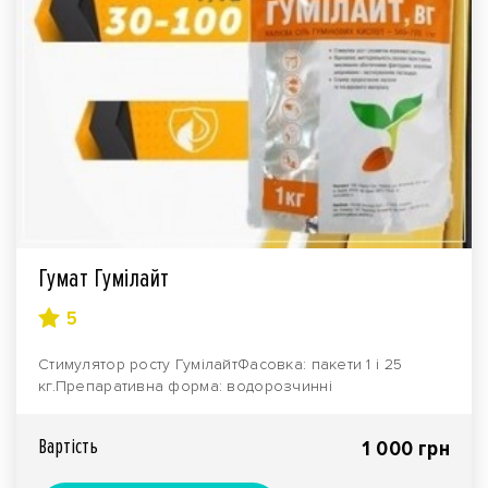
Гумат Гумілайт
5
Стимулятор росту ГумілайтФасовка: пакети 1 і 25
кг.Препаративна форма: водорозчинні
гранули.Виробник..
Вартiсть
1 000 грн