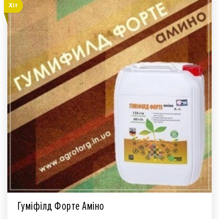
Хiт
Гуміфілд Форте Аміно