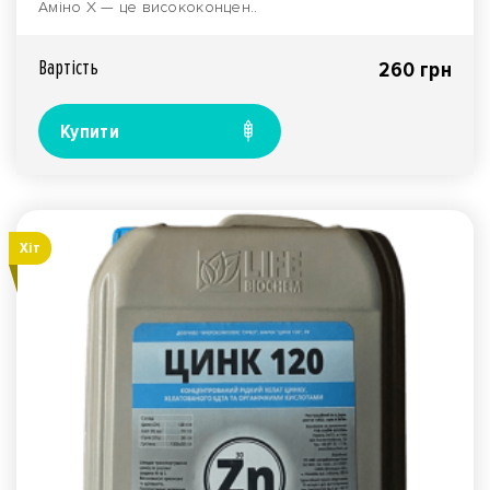
Аміно Х — це висококонцен..
Вартiсть
260 грн
Купити
Хiт