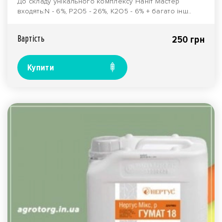
До складу унікального комплексу Наніт Мастер
входять:N - 6%, P2O5 - 26%, K2O5 - 6% + багато інш..
Вартiсть
250 грн
Купити