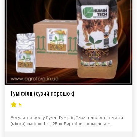
Гуміфілд (сухий порошок)
5
Регулятор росту Гумат ГуміфілдТара: паперові пакети
(мішки) ємністю 1 кг, 25 кг.Виробник: компанія H..