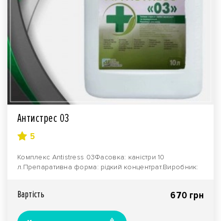
Антистрес 03
5
Комплекс Antistress 03Фасовка: каністри 10
л.Препаративна форма: рідкий концентрат.Виробник:
компані..
Вартiсть
670 грн