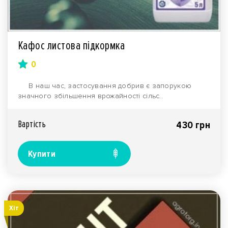
Кафос листова підкормка
0
В наш час, застосування добрив є запорукою
значного збільшення врожайності сільс..
Вартiсть
430 грн
Купити
Хiт