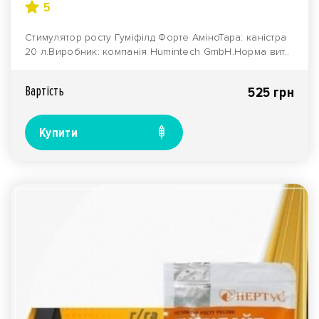
5
Стимулятор росту Гуміфілд Форте АміноТара: каністра
20 л.Виробник: компанія Humintech GmbH.Норма вит..
Вартiсть
525 грн
Купити