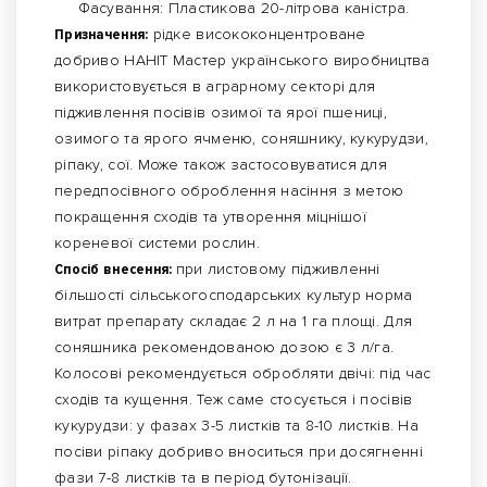
Фасування: Пластикова 20-літрова каністра.
Призначення:
рідке висококонцентроване
добриво НАНІТ Мастер українського виробництва
використовується в аграрному секторі для
підживлення посівів озимої та ярої пшениці,
озимого та ярого ячменю, соняшнику, кукурудзи,
ріпаку, сої. Може також застосовуватися для
передпосівного оброблення насіння з метою
покращення сходів та утворення міцнішої
кореневої системи рослин.
Спосіб внесення:
при листовому підживленні
більшості сільськогосподарських культур норма
витрат препарату складає 2 л на 1 га площі. Для
соняшника рекомендованою дозою є 3 л/га.
Колосові рекомендується обробляти двічі: під час
сходів та кущення. Теж саме стосується і посівів
кукурудзи: у фазах 3-5 листків та 8-10 листків. На
посіви ріпаку добриво вноситься при досягненні
фази 7-8 листків та в період бутонізації.