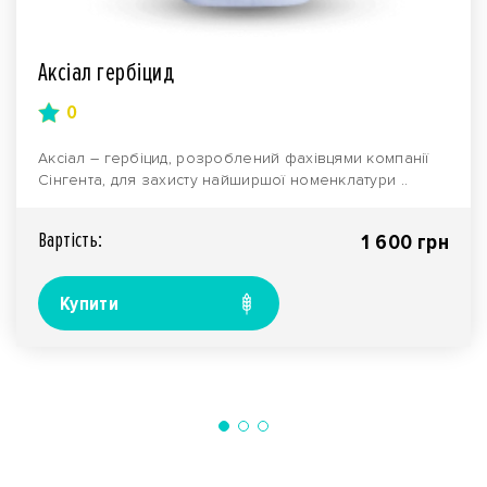
Аксіал гербіцид
0
Аксіал – гербіцид, розроблений фахівцями компанії
Сінгента, для захисту найширшої номенклатури ..
Вартiсть:
1 600 грн
Купити