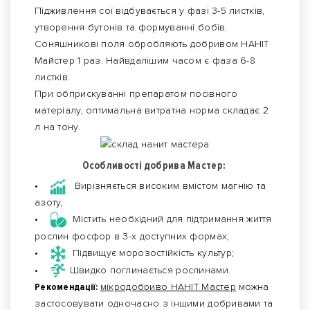
Підживлення сої відбувається у фазі 3-5 листків,
утворення бутонів та формуванні бобів.
Соняшникові поля обробляють добривом НАНІТ
Майстер 1 раз. Найвдалішим часом є фаза 6-8
листків.
При обприскуванні препаратом посівного
матеріалу, оптимальна витратна норма складає 2
л на тону.
Особливості добрива Мастер:
•
Вирізняється високим вмістом магнію та
азоту;
•
Містить необхідний для підтримання життя
рослин фосфор в 3-х доступних формах;
•
Підвищує морозостійкість культур;
•
Швидко поглинається рослинами.
Рекомендації:
мікродобриво НАНІТ Мастер
можна
застосовувати одночасно з іншими добривами та