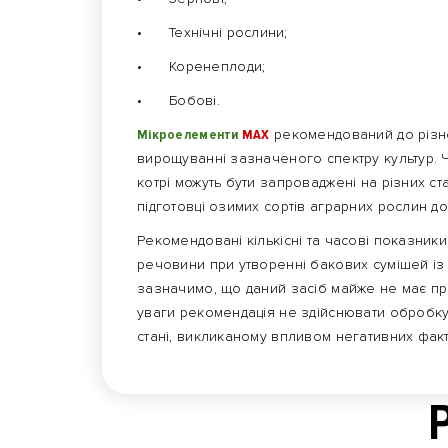
•
Технічні рослини;
•
Коренеплоди;
•
Бобові.
Мікроелементи
МАХ
рекомендований до різно
вирощуванні зазначеного спектру культур. 
котрі можуть бути запроваджені на різних ст
підготовці озимих сортів аграрних рослин до
Рекомендовані кількісні та часові показник
речовини при утворенні бакових сумішей із не
зазначимо, що даний засіб майже не має пр
уваги рекомендація не здійснювати обробк
стані, викликаному впливом негативних факт