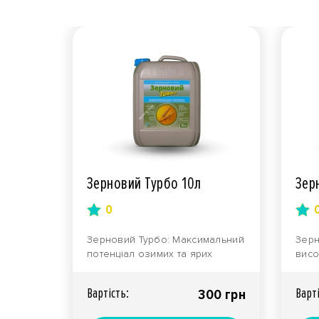
Зерновий Турбо 10л
Зер
0
Зерновий Турбо: Максимальний
Зерн
потенціал озимих та ярих
висо
зернових Спеціалізований
приз
комплекс з в..
врож
Вартiсть:
Варт
300 грн