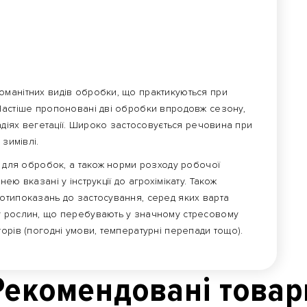
манітних видів обробки, що практикуються при
Частіше пропоновані дві обробки впродовж сезону,
адіях вегетації. Широко застосовується речовина при
 зимівлі.
и для обробок, а також норми розходу робочої
ю вказані у інструкції до агрохімікату. Також
отипоказань до застосування, серед яких варта
у рослин, що перебувають у значному стресовому
орів (погодні умови, температурні перепади тощо).
Рекомендованi товар