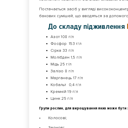
Постачається засіб у вигляді висококонцен
бакових сумішей, що вводяться за допомог
До складу підживлення
Азот 108 г/л
Фосфор
153 г/л
Сірка 33 г/л
Молібден 1,5 г/л
Мідь 25 г/л
Залізо 8 г/л
Марганець 17 г/л
Кобальт
0,4 г/л
Кремній 19 г/л
Цинк 25 г/л
Групи рослин, для вирощування яких може бути
•
Колосові;
•
Зернові;