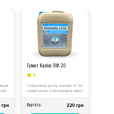
Гумат Калію ЛФ 20
5
ійний
Стимулятор росту Humate LF 20
лоти
(гумат калію з леонардиту, вміст
не менше 20%!) Тара..
Вартiсть:
 грн
220 грн