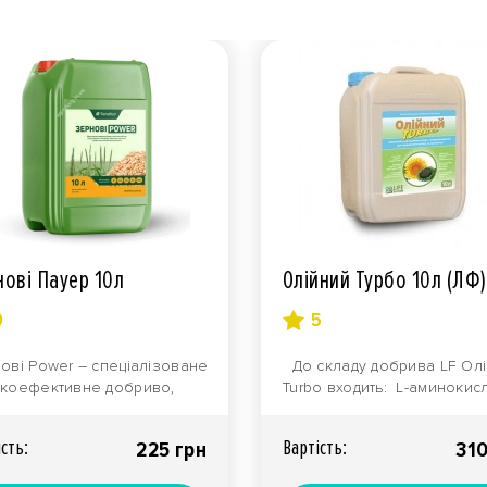
нові Пауер 10л
Олійний Турбо 10л (ЛФ)
0
5
ові Power – спеціалізоване
До складу добрива LF Ол
коефективне добриво,
Turbo входить: L-аминокис
начене для збільшення
50г/лАзот (N) 80г/лФосф..
аїв зерно..
iсть:
Вартiсть:
225 грн
310