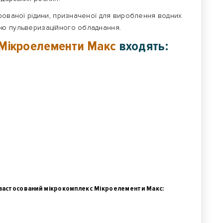
трованої рідини, призначеної для вироблення водних
ою пульверизаційного обладнання.
Мікроелементи Макс
входять:
 застосований мікрокомплекс Мікроелементи Макс: