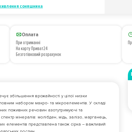
живлення соняшника
Оплата
При отриманні
Пр
На карту Приват24
Безготівковий розрахунок
ечує збільшення врожайності у цілої низки
повним набором макро- та мікроелементів. У складі
вних поживних речовин азотутримуючі та
пектр мінералів: молібден, мідь, залізо, марганець,
них елементів представлена також сірка – важливий
одарських рослин.