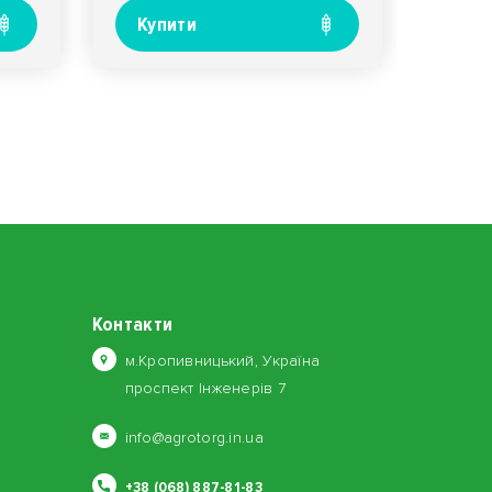
Купити
Контакти
м.Кропивницький, Україна
проспект Інженерів 7
info@agrotorg.in.ua
+38 (068) 887-81-83