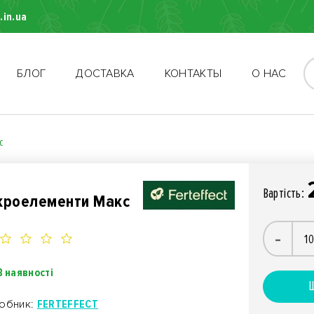
.in.ua
БЛОГ
ДОСТАВКА
КОНТАКТЫ
О НАС
с
Вартiсть:
кроелементи Макс
-
В наявності
Ш
обник:
FERTEFFECT