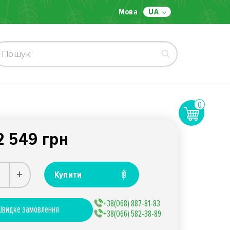
Мова
UA
0
2 549 грн
+
Купити
+38(068) 887-81-83
видке замовлення
+38(066) 582-38-89