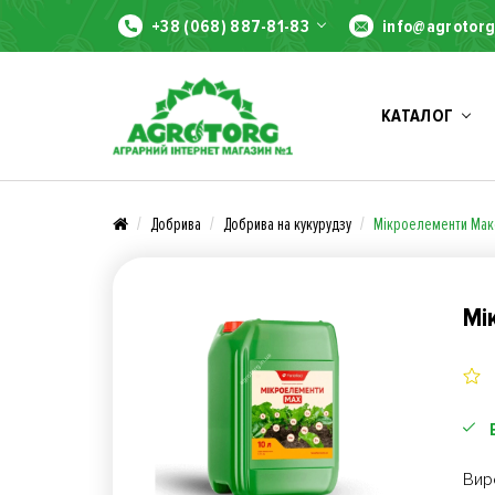
+38 (068) 887-81-83
info@agrotorg
КАТАЛОГ
Добрива
Добрива на кукурудзу
Мікроелементи Мак
Мі
Вир