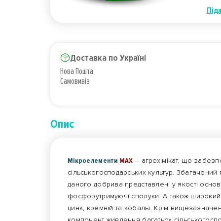
Під
Доставка по Україні
Нова Пошта
Самовивіз
Опис
Мікроелементи
МАХ
– агрохімікат, що забезп
сільськогосподарських культур. Збагачений 
даного добрива представлені у якості осно
фосфорутримуючі сполуки. А також широкий с
цинк, кремній та кобальт. Крім вищезазначе
компонент живлення багатьох сільськогосп