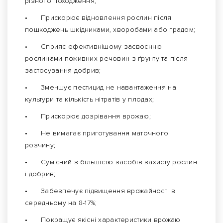
різного походження;
•
Прискорює відновлення рослин після
пошкоджень шкідниками, хворобами або градом;
•
Сприяє ефективнішому засвоєнню
рослинами поживних речовин з ґрунту та після
застосування добрив;
•
Зменшує пестицид не навантаження на
культури та кількість нітратів у плодах;
•
Прискорює дозрівання врожаю;
•
Не вимагає приготування маточного
розчину;
•
Сумісний з більшістю засобів захисту рослин
і добрив;
•
Забезпечує підвищення врожайності в
середньому на 8-17%;
•
Покращує якісні характеристики врожаю