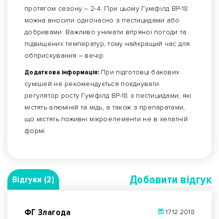
протягом сезону – 2-4. При цьому Гуміфілд ВР-18
можна вносити одночасно з пестицидами або
добривами. Важливо уникати вітряної погоди та
підвищених температур, тому найкращий час для
обприскування – вечір.
Додаткова інформація:
При підготовці бакових
сумішей не рекомендується поєднувати
регулятор росту Гуміфілд ВР-18 з пестицидами, які
містять алюміній та мідь, а також з препаратами,
що містять поживні мікроелементи не в хелатній
формі.
Добавити вiдгук
Відгуки (2)
ФГ Злагода
17.12.2018