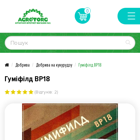
0
Добрива
Добрива на кукурудзу
Гуміфілд ВР18
Гуміфілд ВР18
(Відгуків: 2)