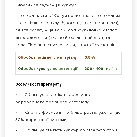
цибулин та саджанців культур.
Препарат містить 18% гумінових кислот, отриманих
зі спеціального виду бурого вугілля (леонардит),
решта складу – це калій, солі фульвових кислот,
мікроелементи (залізо й органічний азот) та
вода. Поставляється у вигляді водної суспензії.
Обробка посівного матеріалу
0,8л/т
Обробка культур по вегетації
200 - 400г на 1га
Особливості препарату:
•
Збільшує енергію проростання
обробленого посівного матеріалу;
•
Сприяє формуванню більш розгалуженої (до
30%) кореневої системи;
•
Збільшує стійкість культур до стрес-факторів