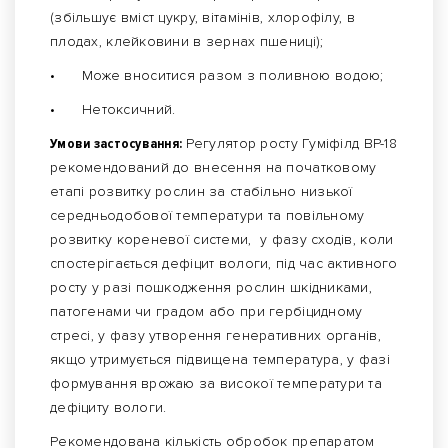
(збільшує вміст цукру, вітамінів, хлорофілу, в
плодах, клейковини в зернах пшениці);
•
Може вноситися разом з поливною водою;
•
Нетоксичний.
Умови застосування:
Регулятор росту Гуміфілд ВР-18
рекомендований до внесення на початковому
етапі розвитку рослин за стабільно низької
середньодобової температури та повільному
розвитку кореневої системи, у фазу сходів, коли
спостерігається дефіцит вологи, під час активного
росту у разі пошкодження рослин шкідниками,
патогенами чи градом або при гербіцидному
стресі, у фазу утворення генеративних органів,
якщо утримується підвищена температура, у фазі
формування врожаю за високої температури та
дефіциту вологи.
Рекомендована кількість обробок препаратом