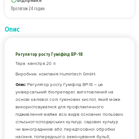
Відправка
Протягом 24 годин
Опис
Регулятор росту Гуміфілд ВР-18
Тара: каністра 20 л.
Виробник: компанія Humintech GmbH.
Опис:
Регулятор росту Гуміфілд ВР-18 – це
універсальний біопрепарат, виготовлений на
основі калієвої солі гумінових кислот, який може
використовуватися для профілактичного
підживлення майже всіх видів основних польових
сільськогосподарських культур, садових культур
чи виноградників або передпосівної обробки
насіння, попереднього замочування бульб,