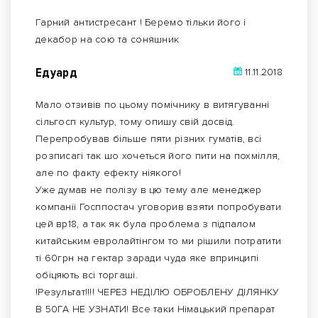
Гарний антистресант ! Беремо тільки його і
декабор на сою та соняшник
Едуард
11.11.2018
Мало отзивів по цьому помічнику в витягуванні
сільгосп культур, тому опишу свій досвід.
Перепробував більше пяти різних гуматів, всі
розписагі так шо хочеться його пити на похмілля,
але по факту ефекту ніякого!
Уже думав не полізу в цю тему але менеджер
компанії Госппостач уговорив взяти попробувати
цей вр18, а так як була проблема з підпалом
китайським евролайтінгом то ми рішили потратити
ті 60грн на гектар заради чуда яке впринципі
обіцяють всі торгаші.
!Результат!!!! ЧЕРЕЗ НЕДІЛЮ ОБРОБЛЕНУ ДІЛЯНКУ
В 50ГА НЕ УЗНАТИ! Все таки Німацький препарат