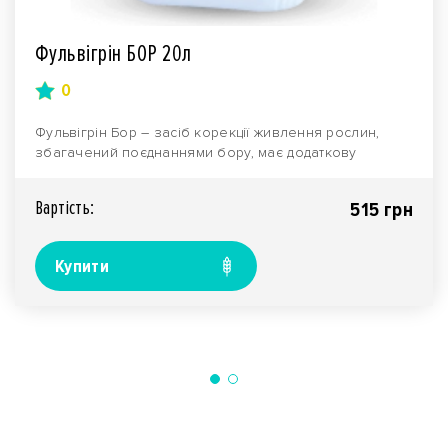
Фульвігрін БОР 20л
0
Фульвігрін Бор – засіб корекції живлення рослин,
збагачений поєднаннями бору, має додаткову
функцію,..
Вартiсть:
515 грн
Купити