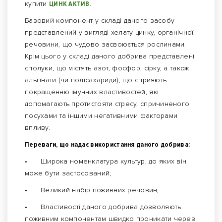
купити
ЦИНК АКТИВ
.
Базовий компонент у складі даного засобу
представлений у вигляді хелату цинку, органічної
речовини, що чудово засвоюється рослинами.
Крім цього у складі даного добрива представлені
сполуки, що містять азот, фосфор, сірку, а також
альгінати (чи полісахариди), що сприяють
покращенню імунних властивостей, які
допомагають протистояти стресу, спричиненого
посухами та іншими негативними факторами
впливу.
Переваги, що надає використання даного добрива:
•
Широка номенклатура культур, до яких він
може бути застосований;
•
Великий набір поживних речовин;
•
Властивості даного добрива дозволяють
поживним компонентам швидко проникати через