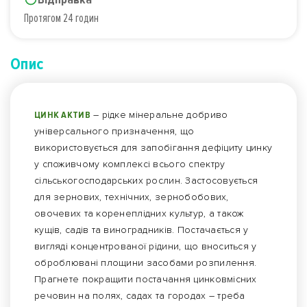
Протягом 24 годин
Опис
ЦИНК АКТИВ
– рідке мінеральне добриво
універсального призначення, що
використовується для запобігання дефіциту цинку
у споживчому комплексі всього спектру
сільськогосподарських рослин. Застосовується
для зернових, технічних, зернобобових,
овочевих та коренеплідних культур, а також
кущів, садів та виноградників. Постачається у
вигляді концентрованої рідини, що вноситься у
оброблювані площини засобами розпилення.
Прагнете покращити постачання цинковмісних
речовин на полях, садах та городах – треба