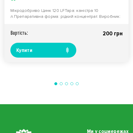
Мікродобриво Цинк 120 LFТара: каністра 10
л.Препаративна форма: рідкий концентрат. Виробник:
компані..
Вартiсть:
200 грн
Купити
Ми у соцмережах