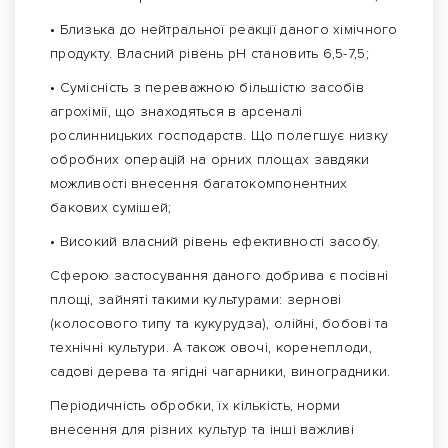
• Близька до нейтральної реакції даного хімічного
продукту. Власний рівень рН становить 6,5-7,5;
• Сумісність з переважною більшістю засобів
агрохімії, що знаходяться в арсеналі
рослинницьких господарств. Що полегшує низку
обробних операцій на орних площах завдяки
можливості внесення багатокомпонентних
бакових сумішей;
• Високий власний рівень ефективності засобу.
Сферою застосування даного добрива є посівні
площі, зайняті такими культурами: зернові
(колосового типу та кукурудза), олійні, бобові та
технічні культури. А також овочі, коренеплоди,
садові дерева та ягідні чагарники, виноградники.
Періодичність обробки, їх кількість, норми
внесення для різних культур та інші важливі