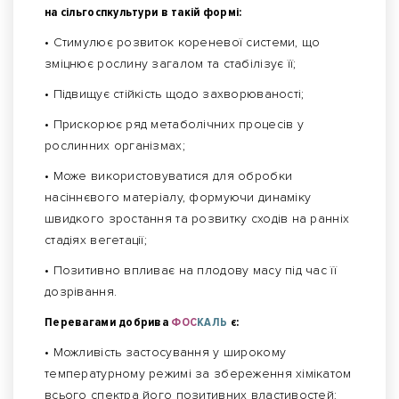
на сільгоспкультури в такій формі:
• Стимулює розвиток кореневої системи, що
зміцнює рослину загалом та стабілізує її;
• Підвищує стійкість щодо захворюваності;
• Прискорює ряд метаболічних процесів у
рослинних організмах;
• Може використовуватися для обробки
насіннєвого матеріалу, формуючи динаміку
швидкого зростання та розвитку сходів на ранніх
стадіях вегетації;
• Позитивно впливає на плодову масу під час її
дозрівання.
Перевагами добрива
ФОС
КАЛЬ
є:
• Можливість застосування у широкому
температурному режимі за збереження хімікатом
всього спектра його позитивних властивостей;