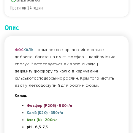
Протягом 24 годин
Опис
ФОС
КАЛЬ
– комплексне органо-мінеральне
добриво, багате на вміст фосфор- і калійвмісних
сполук. Застосовується як засіб ліквідації
дефіциту фосфору та калію в харчуванні
сільськогосподарських рослин. Крім того містить
азот у легкодоступній для рослин формі.
Склад:
Фосфор (P2O5) - 500г/л
Калій (K2O) - 350г/л
Азот (N) - 200г/л
pH - 6,5-7,5