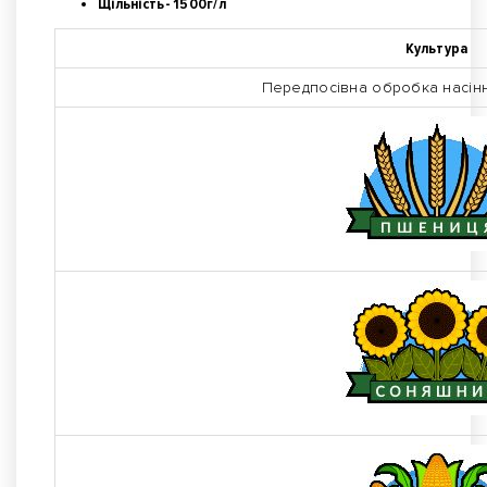
Щільність- 1500г/л
Культура
Передпосівна обробка насін