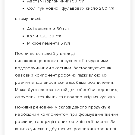
Азот (N) (органічний) 50 г/л
Солі гумінових і фульвових кисло 200 г/л
в тому числі:
Амінокислоти 30 г/л
Калій K2O 30 г/л
Мікроелементи 5 г/л
Постачається засіб у вигляді
висококонцентрованої суспензії з чудовими
водорозчинними якостями. Застосовується як
базовий компонент робочих підживлюючих
розчинів, що вносяться засобами розпилення.
Може бути застосований для обробки зернових,
овочевих, технічних та плодово-ягідних культур.
Поживні речовини у складі даного продукту є
необхідним компонентом при формуванні тканин
рослини, генерації нових органів та її частин. За
їхньою участю відбувається розвиток кореневої