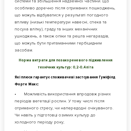
системи та збільшення надземної частини. Що
особливо доречно після отриманих пошкоджень,
що можуть відбуватися у результаті погодного
впливу (низькі температури навесні, спека та
посуха влітку), граду та інших механічних
ушкоджень, а також опіки та решта негараздів,
що можуть бути притаманними гербіцидним
засобам.
Норма витрати для позакореневого підживлення
технічних культур: 0,2-0,4л/га
Які плюси гарантує споживачеві застсування Гуміфілд
Форте Макc:
•
Можливість використання впродовж різних
періодів вегетації рослин. У тому числі після
отриманого стресу, чи напередодні очікуваного.
Чи навіть у підготовці озимих культур до
холодного періоду року;