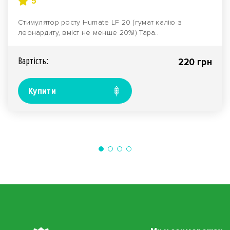
5
Стимулятор росту Humate LF 20 (гумат калію з
леонардиту, вміст не менше 20%!) Тара..
Вартiсть:
220 грн
Купити