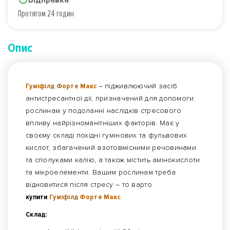
Протягом 24 годин
Опис
Гуміфілд Форте Макc
– підживлюючий засіб
антистресантної дії, призначений для допомоги
рослинам у подоланні наслідків стресового
впливу найрізноманітніших факторів. Має у
своєму складі похідні гумінових та фульвових
кислот, збагачений азотовмісними речовинами
та сполуками калію, а також містить амінокислоти
та мікроелементи. Вашим рослинам треба
відновитися після стресу – то варто
купити
Гуміфілд Форте Макc
.
Склад: