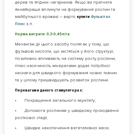
дерев та ягідних чагарників. Якщо ви прагнете
якнайкраще вплинути на формування рослин та
майбутнього врожаю – варто
купити
Фульвітал
Плюс
з.п.
Норма витрати: 0,3-0,45л/га
Механізм дії цього засобу полягає у тому, що
фульвові кислоти, що містяться у його структурі,
позитивно впливають на систему росту рослини,
плюс насиченість мінералами додає потрібної
наснаги для швидкого формування нових тканин
та у цілому пришвидшують розвиток рослини.
Перевагами даного стимулятора є:
•
Покращення загального імунітету;
•
Допомога рослинам у швидкому проходженні
росткової стадії;
•
Швидке накопичення вегетативної маси;