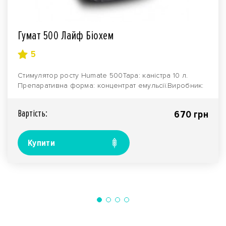
Гумат 500 Лайф Біохем
5
Стимулятор росту Нumate 500Тара: каністра 10 л.
Препаративна форма: концентрат емульсії.Виробник:
ко..
Вартiсть:
670 грн
Купити