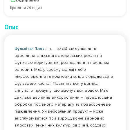
Протягом 24 годин
Опис
Фульвітал Плюс
з.п. – засіб стимулювання
зростання сільськогосподарських рослин з
функцією коригування розподілення поживних
речовин. Має у своєму складі набір
мікроелементів та композицію, що складається з
фульвових кислот. Постачається у вигляді
сипучого продукту, що змочується водою. Має
декілька варіантів використання – передпосівна
обробка посівного матеріалу та позакореневе
підживлення. Універсальний продукт – може
експлуатуватися при вирощуванні зернових
злакових, технічних культур, овочей, садових