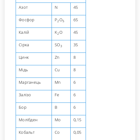
Азот
N
45
Фосфор
P
O
65
2
5
Калій
K
O
45
2
Сірка
SO
35
3
Цинк
Zn
8
Мідь
Cu
8
Марганець
Mn
6
Залізо
Fe
6
Бор
B
6
Молібден
Mo
0,15
Кобальт
Co
0,05