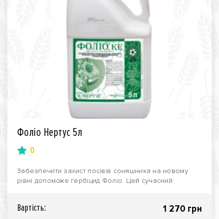
Фоліо Нертус 5л
0
Забезпечити захист посівів соняшника на новому
рівні допоможе гербіцид Фоліо. Цей сучасний
препарат ..
Вартiсть:
1 270 грн