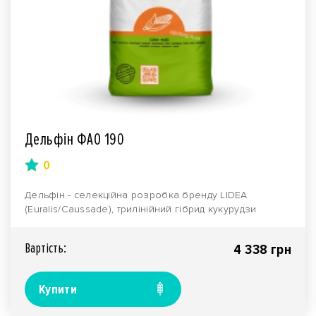
Дельфін ФАО 190
0
Дельфін - селекційна розробка бренду LIDEA
(Euralis/Caussade), трилінійний гібрид кукурудзи
ранньої ..
Вартiсть:
4 338 грн
Купити