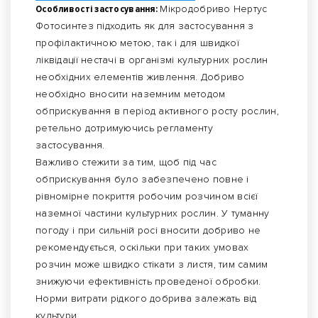
Особливості застосування:
Мікродобриво Нертус
Фотосинтез підходить як для застосування з
профілактичною метою, так і для швидкої
ліквідації нестачі в організмі культурних рослин
необхідних елементів живлення. Добриво
необхідно вносити наземним методом
обприскування в період активного росту рослин,
ретельно дотримуючись регламенту
застосування.
Важливо стежити за тим, щоб під час
обприскування було забезпечено повне і
рівномірне покриття робочим розчином всієї
наземної частини культурних рослин. У туманну
погоду і при сильній росі вносити добриво не
рекомендується, оскільки при таких умовах
розчин може швидко стікати з листя, тим самим
знижуючи ефективність проведеної обробки.
Норми витрати рідкого добрива залежать від
культури.