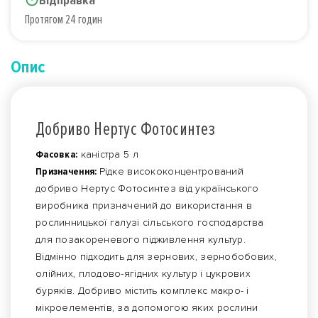
Відправка
Протягом 24 годин
Опис
Добриво Нертус Фотосинтез
Фасовка:
каністра 5 л
Призначення:
Рідке висококонцентрований
добриво Нертус Фотосинтез від українського
виробника призначений до використання в
рослинницької галузі сільського господарства
для позакореневого підживлення культур.
Відмінно підходить для зернових, зернобобових,
олійних, плодово-ягідних культур і цукрових
буряків. Добриво містить комплекс макро- і
мікроелементів, за допомогою яких рослини