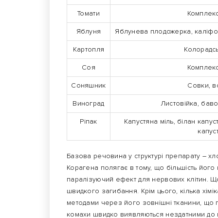
Томати
Комплек
Яблуня
Яблунева плодожерка, каліфорн
Картопля
Колорадсь
Соя
Комплек
Соняшник
Совки, в
Виноград
Листовійка, бав
Ріпак
Капустяна міль, білан капус
капус
Базова речовина у структурі препарату – хло
Корагена полягає в тому, що більшість його 
паралізуючий ефект для нервових клітин. Щ
швидкого загибання. Крім цього, кілька хімі
методами через його зовнішні тканини, що п
комахи швидко виявляються нездатними до п