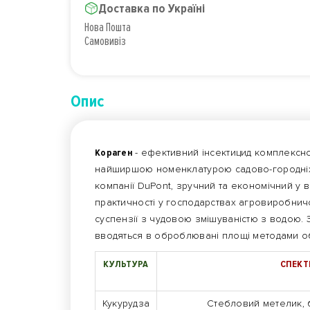
Доставка по Україні
Нова Пошта
Самовивіз
Опис
Кораген
- ефективний інсектицид комплексн
найширшою номенклатурою садово-городніх 
компанії DuPont, зручний та економічний у в
практичності у господарствах агровиробнич
суспензії з чудовою змішуваністю з водою.
вводяться в оброблювані площі методами о
КУЛЬТУРА
СПЕКТР
Кукурудза
Стебловий метелик,