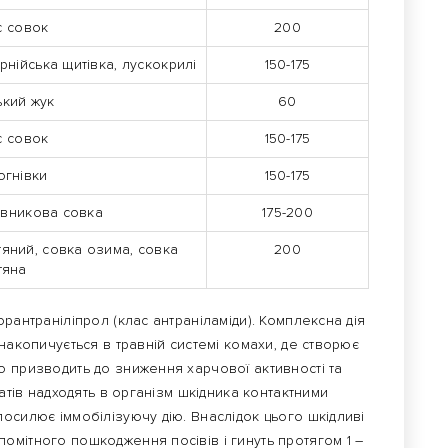
с совок
200
ійська щитівка, лускокрилі
150-175
кий жук
60
с совок
150-175
огнівки
150-175
овникова совка
175-200
тяний, совка озима, совка
200
тяна
рантраніліпрол (клас антраніламіди). Комплексна дія
накопичується в травній системі комахи, де створює
о призводить до зниження харчової активності та
катів надходять в організм шкідника контактними
осилює іммобілізуючу дію. Внаслідок цього шкідливі
омітного пошкодження посівів і гинуть протягом 1 –