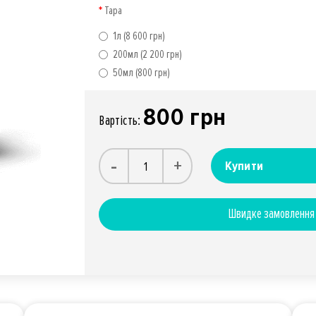
Тара
1л (8 600 грн)
200мл (2 200 грн)
50мл (800 грн)
800 грн
Вартiсть:
-
+
Купити
Швидке замовлення