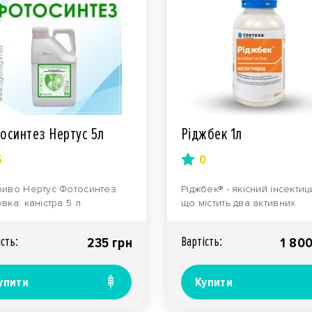
осинтез Нертус 5л
Ріджбек 1л
5
0
иво Нертус Фотосинтез
Ріджбек® - якісний інсектиц
вка: каністра 5 л
що містить два активних
начення: Рідке
компоненти, призначений 
коконцентрований добриво
надійного контрол..
iсть:
Вартiсть:
235 грн
1 800
упити
Купити