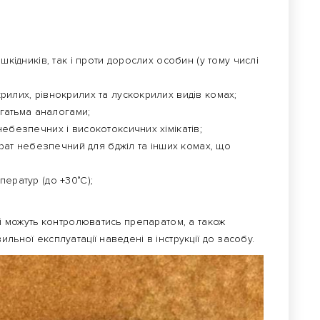
кідників, так і проти дорослих особин (у тому числі
илих, рівнокрилих та лускокрилих видів комах;
агатьма аналогами;
ебезпечних і високотоксичних хімікатів;
арат небезпечний для бджіл та інших комах, що
ератур (до +30˚С);
кі можуть контролюватись препаратом, а також
льної експлуатації наведені в інструкції до засобу.