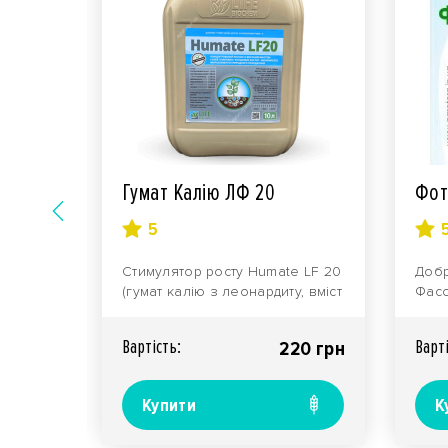
Гумат Калію ЛФ 20
Фот
5
ктицид
Стимулятор росту Humate LF 20
Добр
захист
(гумат калію з леонардиту, вміст
Фасо
кого
не менше 20%!) Тара..
Приз
висо
Вартiсть:
Варт
00 грн
220 грн
Не..
Купити
К