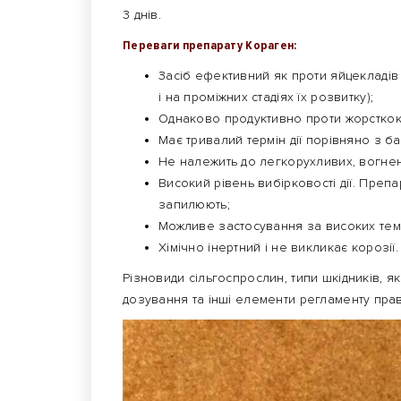
3 днів.
Переваги препарату Кораген:
Засіб ефективний як проти яйцекладів ш
і на проміжних стадіях їх розвитку);
Однаково продуктивно проти жорсткокр
Має тривалий термін дії порівняно з б
Не належить до легкорухливих, вогнен
Високий рівень вибірковості дії. Преп
запилюють;
Можливе застосування за високих темп
Хімічно інертний і не викликає корозії.
Різновиди сільгоспрослин, типи шкідників, я
дозування та інші елементи регламенту прави