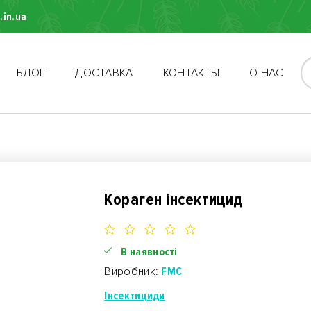
.in.ua
БЛОГ
ДОСТАВКА
КОНТАКТЫ
О НАС
Кораген інсектицид
В наявності
Виробник:
FMC
Інсектициди