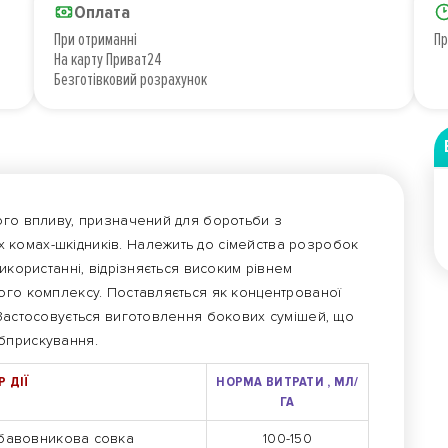
Оплата
При отриманні
Пр
На карту Приват24
Безготівковий розрахунок
ого впливу, призначений для боротьби з
комах-шкідників. Належить до сімейства розробок
икористанні, відрізняється високим рівнем
ого комплексу. Поставляється як концентрованої
 Застосовується виготовлення бокових сумішей, що
бприскування.
 ДІЇ
НОРМА ВИТРАТИ , МЛ/
ГА
 бавовникова совка
100-150