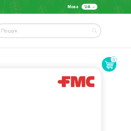
Мова
UA
0