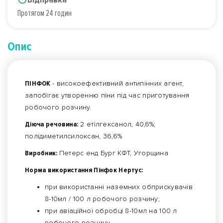
Протягом 24 годин
Опис
ПІНФОК
- високоефективний антипінних агент,
запобігає утворенню піни під час приготування
робочого розчину.
Діюча речовина:
2 етілгексанол, 40,6%;
полідиметилсилоксан, 36,6%
Виробник:
Петерс енд Бург КФТ, Угорщина
Норма використання Пінфок Нертус:
при використанні наземних обприскувачів
8-10мл / 100 л робочого розчину;
при авіаційної обробці 8-10мл на 100 л
робочого розчину