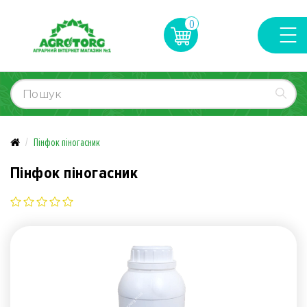
0
Пінфок піногасник
Пінфок піногасник