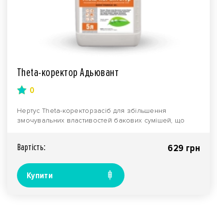
Theta-коректор Адьювант
0
Нертус Theta-коректорзасіб для збільшення
змочувальних властивостей бакових сумішей, що
використовую..
Вартiсть:
629 грн
Купити