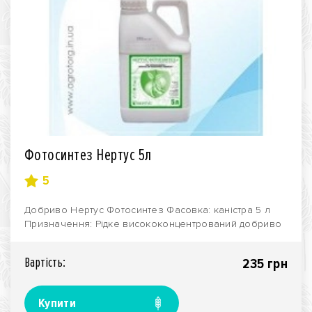
Фотосинтез Нертус 5л
5
Добриво Нертус Фотосинтез Фасовка: каністра 5 л
Призначення: Рідке висококонцентрований добриво
Не..
Вартiсть:
235 грн
Купити