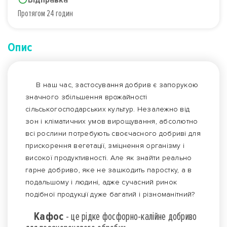
Протягом 24 годин
Опис
В наш час, застосування добрив є запорукою
значного збільшення врожайності
сільськогосподарських культур. Незалежно від
зон і кліматичних умов вирощування, абсолютно
всі рослини потребують своєчасного добриві для
прискорення вегетації, зміцнення організму і
високої продуктивності. Але як знайти реально
гарне добриво, яке не зашкодить паростку, а в
подальшому і людині, адже сучасний ринок
подібної продукції дуже багатий і різноманітний?
Кафос
- це рідке фосфорно-калійне добриво