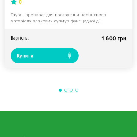
0
Таурт - препарат для протруєння насіннєвого
матеріалу злакових культур фунгіцидної дії.
Комплексний,..
Вартiсть:
1 600 грн
Купити