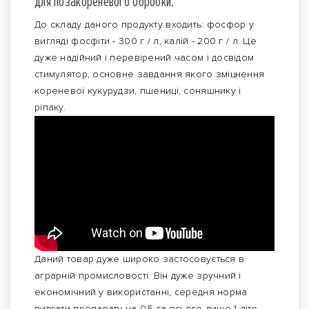
для позакореневого обробки.
До складу даного продукту входить: фосфор у
вигляді фосфіти - 300 г / л, калій - 200 г / л. Це
дуже надійний і перевірений часом і досвідом
стимулятор, основне завдання якого зміцнення
кореневої кукурудзи, пшениці, соняшнику і
ріпаку.
Даний товар дуже широко застосовується в
аграрній промисловості. Він дуже зручний і
економічний у використанні, середня норма
витрати препарату на 0,5 га всього лише 1 літр.