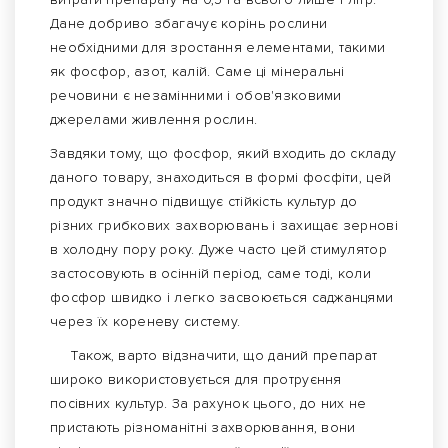
Дане добриво збагачує корінь рослини
необхідними для зростання елементами, такими
як фосфор, азот, калій. Саме ці мінеральні
речовини є незамінними і обов'язковими
джерелами живлення рослин.
Завдяки тому, що фосфор, який входить до складу
даного товару, знаходиться в формі фосфіти, цей
продукт значно підвищує стійкість культур до
різних грибкових захворювань і захищає зернові
в холодну пору року. Дуже часто цей стимулятор
застосовують в осінній період, саме тоді, коли
фосфор швидко і легко засвоюється саджанцями
через їх кореневу систему.
Також, варто відзначити, що даний препарат
широко використовується для протруєння
посівних культур. За рахунок цього, до них не
пристають різноманітні захворювання, вони