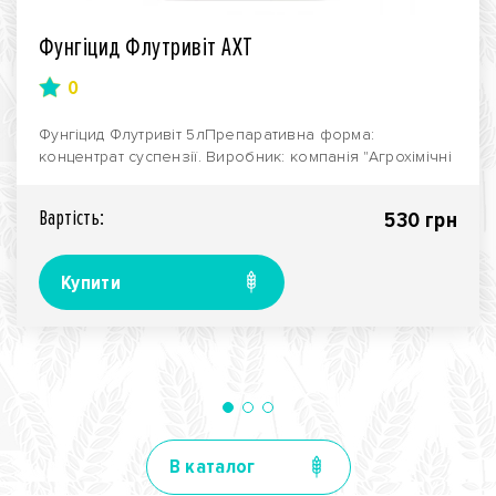
Фунгіцид Флутривіт АХТ
0
Фунгіцид Флутривіт 5лПрепаративна форма:
концентрат суспензії. Виробник: компанія "Агрохімічні
техно..
Вартiсть:
530 грн
Купити
В каталог