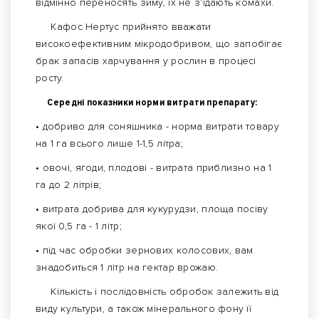
відмінно переносять зиму, їх не з'їдають комахи.
Кафос Нертус прийнято вважати
високоефективним мікродобривом, що запобігає
брак запасів харчування у рослин в процесі
росту.
Середні показники норми витрати препарату:
• добриво для соняшника - норма витрати товару
на 1 га всього лише 1-1,5 літра;
• овочі, ягоди, плодові - витрата приблизно на 1
га до 2 літрів;
• витрата добрива для кукурудзи, площа посіву
якої 0,5 га - 1 літр;
• під час обробки зернових колосових, вам
знадобиться 1 літр на гектар врожаю.
Кількість і послідовність обробок залежить від
виду культури, а також мінерального фону її