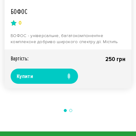
БОФОС
0
БОФОС - універсальне, багатокомпонентне
комплексне добриво широкого спектру дії. Містить
підвищену к..
Вартiсть:
250 грн
Купити