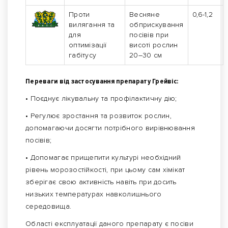
Проти
Весняне
0,6-1,2
вилягання та
обприскування
для
посівів при
оптимізації
висоті рослин
габітусу
20–30 см
Переваги від застосування препарату Грейвіс:
• Поєднує лікувальну та профілактичну дію;
• Регулює зростання та розвиток рослин,
допомагаючи досягти потрібного вирівнювання
посівів;
• Допомагає прищепити культурі необхідний
рівень морозостійкості, при цьому сам хімікат
зберігає свою активність навіть при досить
низьких температурах навколишнього
середовища.
Області експлуатації даного препарату є посіви