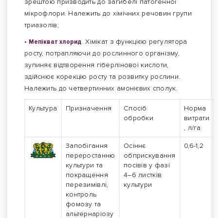
зрештою призводить до загибелі патогенної
мікрофлори. Належить до хімічних речовин групи
триазолів;
• Мепікват хлорид
.
Хімікат з функцією регулятора
росту, потрапляючи до рослинного організму,
зупиняє відтворення гіберлінової кислоти,
здійснює корекцію росту та розвитку рослини.
Належить до четвертинних амонієвих сполук.
Культура
Призначення
Спосіб
Норма
обробки
витрати
, л/га
Запобігання
Осіннє
0,6-1,2
переростанню
обприскування
культури та
посівів у фазі
покращення
4–6 листків
перезимівлі,
культури
контроль
фомозу та
альтернаріозу