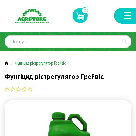
0
Фунгіцид рістрегулятор Грейвіс
Фунгіцид рістрегулятор Грейвіс