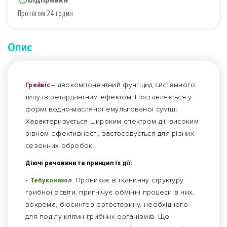
Протягом 24 годин
Опис
Грейвіс
– двокомпонентний фунгіцид системного
типу із ретардантним ефектом. Поставляється у
формі водно-масляної емульгованої суміші.
Характеризується широким спектром дії, високим
рівнем ефективності, застосовується для різних
сезонних обробок.
Діючі речовини та принцип їх дії:
•
Тебуконазол
. Проникає в тканинну структуру
грибної освіти, пригнічує обмінні процеси в них,
зокрема, біосинтез ергостерину, необхідного
для поділу клітин грибних організмів. Що