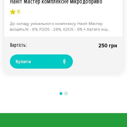
Наніт Мастер комплексне мікродобриво
5
До складу унікального комплексу Наніт Мастер
входять:N - 6%, P2O5 - 26%, K2O5 - 6% + багато інш..
Вартiсть:
250 грн
Купити