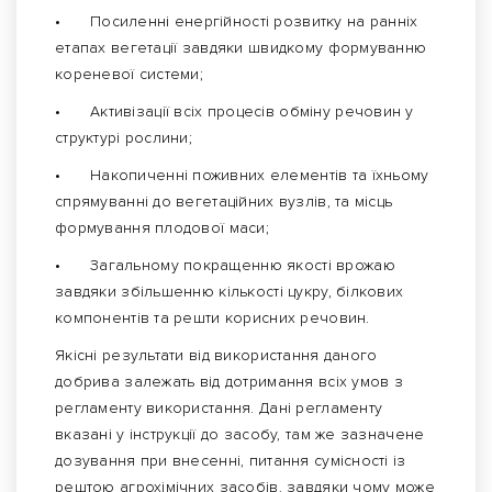
•
Посиленні енергійності розвитку на ранніх
етапах вегетації завдяки швидкому формуванню
кореневої системи;
•
Активізації всіх процесів обміну речовин у
структурі рослини;
•
Накопиченні поживних елементів та їхньому
спрямуванні до вегетаційних вузлів, та місць
формування плодової маси;
•
Загальному покращенню якості врожаю
завдяки збільшенню кількості цукру, білкових
компонентів та решти корисних речовин.
Якісні результати від використання даного
добрива залежать від дотримання всіх умов з
регламенту використання. Дані регламенту
вказані у інструкції до засобу, там же зазначене
дозування при внесенні, питання сумісності із
рештою агрохімічних засобів, завдяки чому може