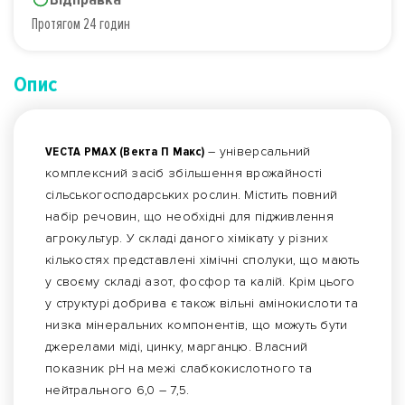
Протягом 24 годин
Опис
VECTA PMAX (Векта П Макс)
– універсальний
комплексний засіб збільшення врожайності
сільськогосподарських рослин. Містить повний
набір речовин, що необхідні для підживлення
агрокультур. У складі даного хімікату у різних
кількостях представлені хімічні сполуки, що мають
у своєму складі азот, фосфор та калій. Крім цього
у структурі добрива є також вільні амінокислоти та
низка мінеральних компонентів, що можуть бути
джерелами міді, цинку, марганцю. Власний
показник рН на межі слабкокислотного та
нейтрального 6,0 – 7,5.