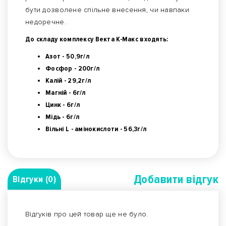
бути дозволене спільне внесення, чи навпаки
недоречне.
До складу комплексу Векта К-Макс входять:
Азот - 50,9г/л
Фосфор - 200г/л
Калій - 29,2г/л
Магній - 6г/л
Цинк - 6г/л
Мідь - 6г/л
Вільні L - амінокислоти - 56,3г/л
Добавити вiдгук
Відгуки (0)
Відгуків про цей товар ще не було.