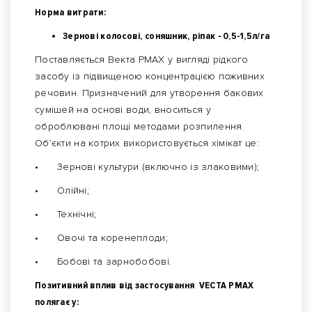
Норма витрати:
Зернові колосові, соняшник, ріпак - 0,5-1,5л/га
Поставляється Векта PMAX у вигляді рідкого
засобу із підвищеною концентрацією поживних
речовин. Призначений для утворення бакових
сумішей на основі води, вноситься у
оброблювані площі методами розпилення.
Об’єкти на котрих використовується хімікат це:
•
Зернові культури (включно із злаковими);
•
Олійні;
•
Технічні;
•
Овочі та коренеплоди;
•
Бобові та зарнобобові.
Позитивний вплив від застосування VECTA PMAX
полягає у: