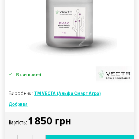
В наявності
Виробник:
TM VECTA (Альфа Смарт Агро)
Добрива
1 850 грн
Вартiсть: