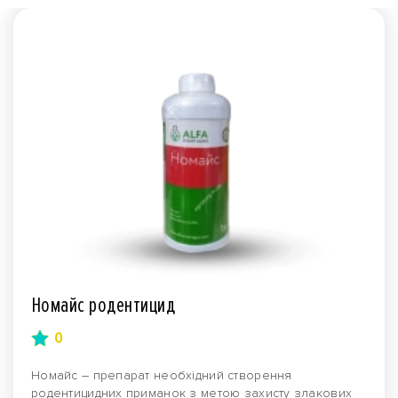
Номайс родентицид
0
Номайс – препарат необхідний створення
родентицидних приманок з метою захисту злакових