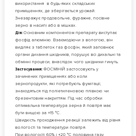
використання в будь-яких складських
приміщеннях, де зберігається урожай.
Знезаражує продовольче, фуражне, посівне
зерно в насипі або в мішках.
Дія:
Основним компонентом препарату виступає
фосфід алюмінію. Взаємодіючи з вологою, він
виділяє з таблеток газ фосфін, який заповнює
органи дихання шкідників, порушує всі дихальні та
обмінні процеси, внаслідок чого шкідники гинуть.
Застосування:
ФОСМІНІЙ застосовують у
зачинених приміщеннях або коли
зернопродукти, які потребують фумігації,
знаходяться під поліетиленовою плівкою чи
брезентовим накриттям. Під час обробки
оптимальна температура зерна й повітря має
бути вищою за +15 °С.
Швидкість проходження реакції залежить від рівня
вологості та температури повітря.
При вологості 60% і +20 °C половина газу