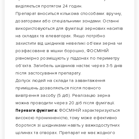
виділяється протягом 24 годин.
Препарат вноситься кількома способами: вручну,
дозаторами або спеціальними зондами. Останні
використовуються для фумігації зернових насипів
на складах та елеваторах. Якщо потрібно
захистити від шкідників невеликі об’єми зерна чи
розфасоване в мішки борошно, ФОСМІНІЙ
рівномірно розміщують у піддонах по периметру
об’єкта. Загибель шкідників настає через 3-5 днів
після застосування препарату.
Допуск людей на склади та завантаження
приміщень дозволяється після повного
вивітрення засобу (5 діб). Реалізацію зерна
можна проводити через 20 діб після фумігації.
Переваги фуміганта:
ФОСМІНІЙ характеризується
високою проникненістю, тому може ефективно
боротися зі шкідниками навіть у важкодоступних
щілинах та отворах. Препарат не має жодного