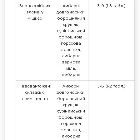
Зерно хлібних
Амбарні
3-9 (1-3 табл.)
злаків у
довгоносики,
мішках
борошняний
хрущак,
сурінамський
борошноїд,
горохова
зернівка,
амбарна
зернова
міль,
амбарна
Незавантажені
Амбарні
3-6 (1-2 табл.)
складські
довгоносики,
приміщення
борошняний
хрущак,
сурінамський
борошноїд,
горохова
зернівка,
амбарна