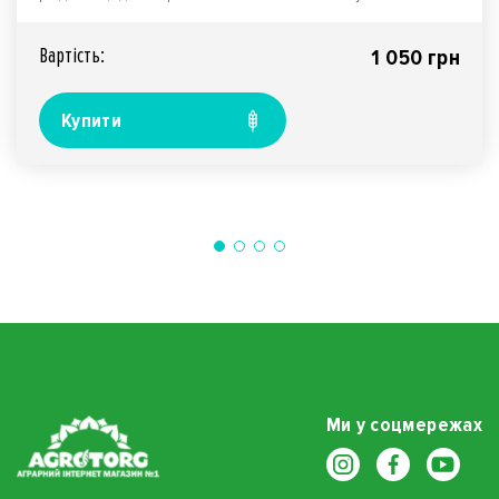
рослин від гр..
Вартiсть:
1 050 грн
Купити
Ми у соцмережах