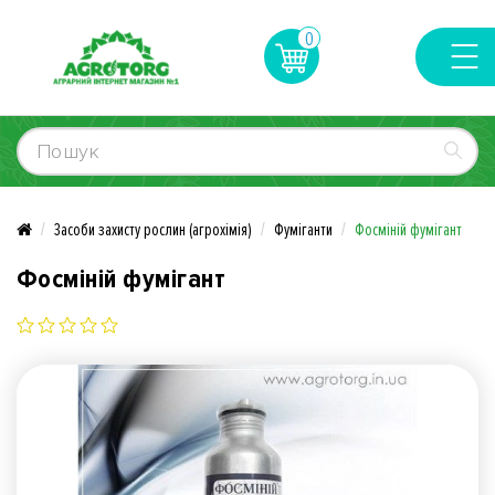
0
Засоби захисту рослин (агрохімія)
Фуміганти
Фосміній фумігант
Фосміній фумігант