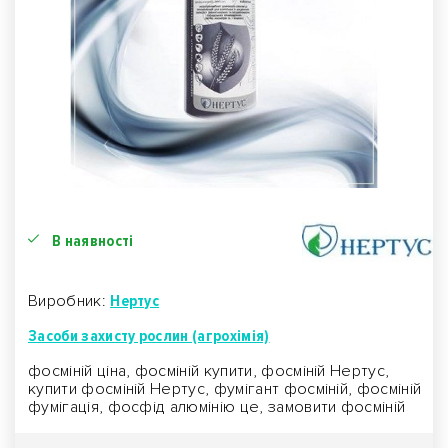
В наявності
Виробник:
Нертус
Засоби захисту рослин (агрохімія)
фосміній ціна, фосміній купити, фосміній Нертус,
купити фосміній Нертус, фумігант фосміній, фосміній
фумігація, фосфід алюмінію це, замовити фосміній