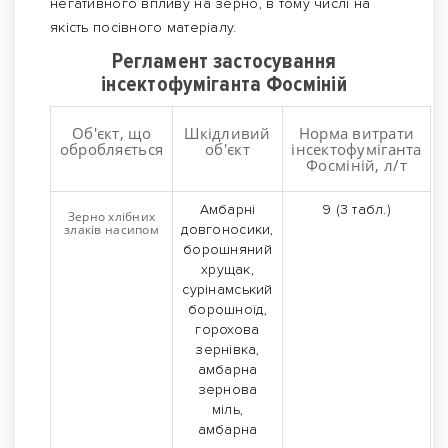
негативного впливу на зерно, в тому числі на
якість посівного матеріалу.
Регламент застосування
інсектофуміганта Фосміній
Об'єкт, що
Шкідливий
Норма витрати
обробляється
об'єкт
інсектофуміганта
Фосміній, л/т
Амбарні
9 (3 табл.)
Зерно хлібних
злаків насипом
довгоносики,
борошняний
хрущак,
сурінамський
борошноїд,
горохова
зернівка,
амбарна
зернова
міль,
амбарна