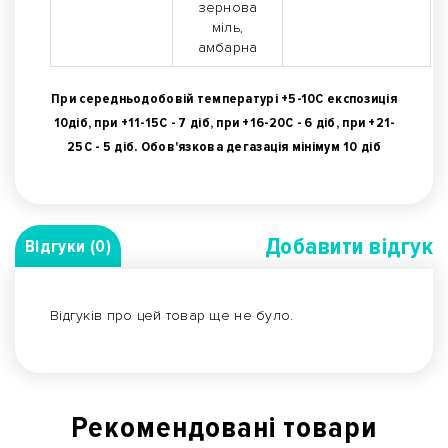
зернова
міль,
амбарна
При середньодобовій температурі +5-10С експозиція
10діб, при +11-15С - 7 діб, при +16-20С - 6 діб, при +21-
25С - 5 діб. Обов'язкова дегазація мінімум 10 діб
Добавити вiдгук
Відгуки (0)
Відгуків про цей товар ще не було.
Рекомендованi товари