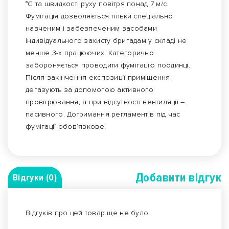
°С та швидкості руху повітря понад 7 м/с.
Фумігація дозволяється тільки спеціально
навченим і забезпеченим засобами
індивідуального захисту бригадам у складі не
менше 3-х працюючих. Категорично
забороняється проводити фумігацію поодинці.
Після закінчення експозиції приміщення
дегазують за допомогою активного
провітрювання, а при відсутності вентиляції –
пасивного. Дотримання регламентів під час
фумігації обов’язкове.
Добавити вiдгук
Відгуки (0)
Відгуків про цей товар ще не було.