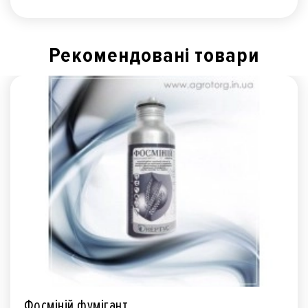
Рекомендованi товари
Фосміній фумігант