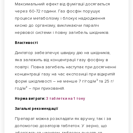
Максимальний ефект від фумігації досягається
через 60-72 години. Газ фосфін порушує
процеси метаболізму і блокує надходження
кисню до організму, викликаючи параліч
нервової системи і повну загибель шкідників.
Властивості
Диктатор забезпечує швидку дію на шкідників,
яка залежить від концентрації газу фосфіну в
повітрі. Повна загибель наступає при досягненні
концентрації газу на час експозиції при відкритій
формі шкідливості – не менше 7 г/год/м³ та 25 г/
год/м³ – при прихованій.
Норма витрати:
3 таблетки на 1 тону
Загальні рекомендації
Препарат можна розкладати як вручну, так і за
допомогою дозаторів таблеток. У зерно, що
зберігається насипом, таблетки вносяться