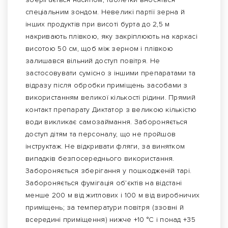
спеціальним зондом. Невеликі партії зерна й
інших продуктів при висоті бурта до 2,5 м
накривають плівкою, яку закріплюють на каркасі
висотою 50 см, щоб між зерном і плівкою
залишався вільний доступ повітря. Не
застосовувати сумісно з іншими препаратами та
відразу після обробки приміщень засобами з
використанням великої кількості рідини. Прямий
контакт препарату Диктатор з великою кількістю
води викликає самозаймання. Забороняється
доступ дітям та персоналу, що не пройшов
інструктаж. Не відкривати фляги, за винятком
випадків безпосереднього використання.
Забороняється зберігання у пошкодженій тарі.
Забороняється фумігація об’єктів на відстані
менше 200 м від житлових і 100 м від виробничих
приміщень; за температури повітря (ззовні й
всередині приміщення) нижче +10 °С і понад +35