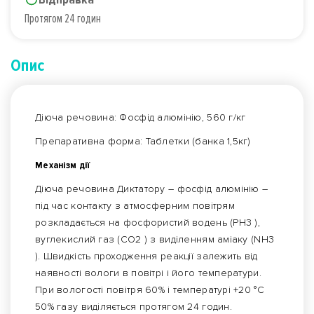
Протягом 24 годин
Опис
Діюча речовина: Фосфід алюмінію, 560 г/кг
Препаративна форма: Таблетки (банка 1,5кг)
Механізм дії
Діюча речовина Диктатору – фосфід алюмінію –
під час контакту з атмосферним повітрям
розкладається на фосфористий водень (РН3 ),
вуглекислий газ (СО2 ) з виділенням аміаку (NH3
). Швидкість проходження реакції залежить від
наявності вологи в повітрі і його температури.
При вологості повітря 60% і температурі +20 °C
50% газу виділяється протягом 24 годин.