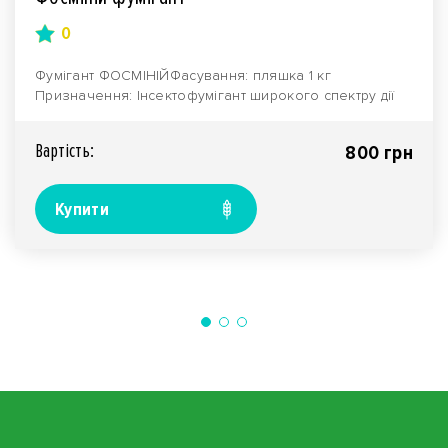
0
Фумігант ФОСМІНІЙФасування: пляшка 1 кг
Призначення: Інсектофумігант широкого спектру дії
може викор..
Вартiсть:
800 грн
Купити