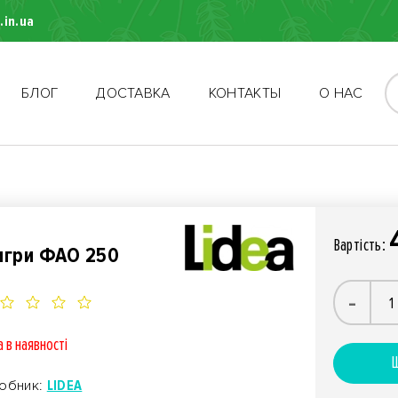
.in.ua
БЛОГ
ДОСТАВКА
КОНТАКТЫ
О НАС
Вартiсть:
игри ФАО 250
-
 в наявностi
Ш
обник:
LIDEA