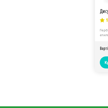
Дис
Герб
етил
452,
л) Аг
Вартi
К