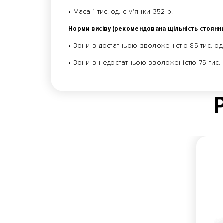
• Маса 1 тис. од. сім'янки 352 р.
Норми висіву (рекомендована щільність стоянн
• Зони з достатньою зволоженістю 85 тис. од.
• Зони з недостатньою зволоженістю 75 тис. о