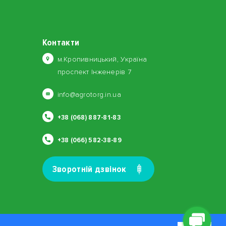
Контакти
м.Кропивницький, Україна
проспект Інженерів 7
info@agrotorg.in.ua
+38 (068) 887-81-83
+38 (066) 582-38-89
Зворотнiй дзвiнок