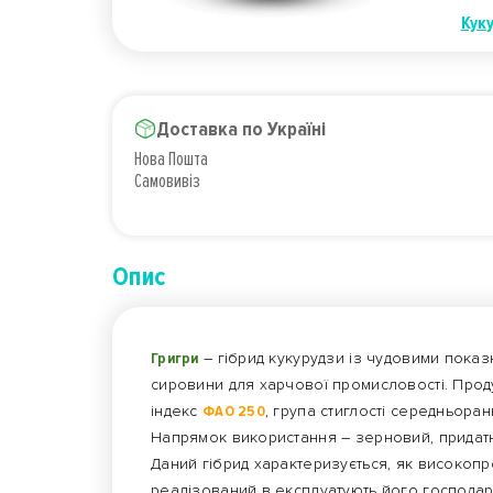
Кук
Доставка по Україні
Нова Пошта
Самовивіз
Опис
Григри
– гібрид кукурудзи із чудовими пока
сировини для харчової промисловості. Продук
індекс
ФАО 250
, група стиглості середньоранн
Напрямок використання – зерновий, придатни
Даний гібрид характеризується, як високоп
реалізований в експлуатують його господарс