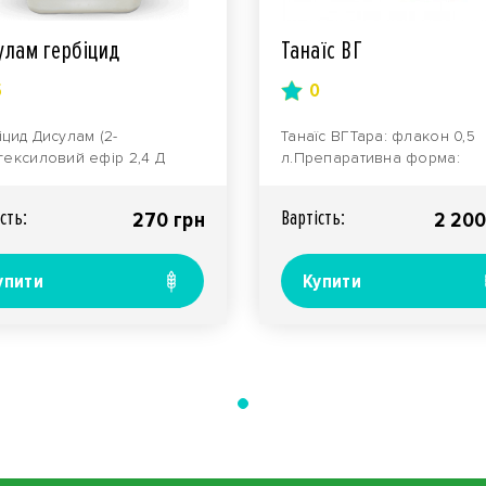
улам гербіцид
Танаїс ВГ
5
0
іцид Дисулам (2-
Танаїс ВГТара: флакон 0,5
гексиловий ефір 2,4 Д
л.Препаративна форма:
42 г / л + флорасулам 6,25г /
вододиспергуючі гранули.
рохімічні Техно..
Виробник: компанія "Агрохі
сть:
Вартiсть:
270 грн
2 200
упити
Купити