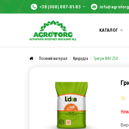
+38 (068) 887-81-83
info@agrotorg
КАТАЛОГ
Посівний матеріал
Кукурудза
Григри ФАО 250
Гр
Нема
Вир