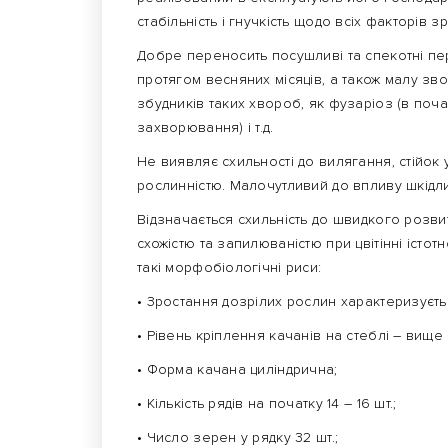
стабільність і гнучкість щодо всіх факторів 
Добре переносить посушливі та спекотні пе
протягом весняних місяців, а також малу зво
збудників таких хвороб, як фузаріоз (в поча
захворювання) і т.д.
Не виявляє схильності до вилягання, стійок
рослинністю. Малочутливий до впливу шкідл
Відзначається схильність до швидкого розви
схожістю та запилюваністю при цвітінні істо
такі морфобіологічні риси:
• Зростання дозрілих рослин характеризуєть
• Рівень кріплення качанів на стеблі – вище
• Форма качана циліндрична;
• Кількість рядів на початку 14 – 16 шт.;
• Число зерен у рядку 32 шт.;