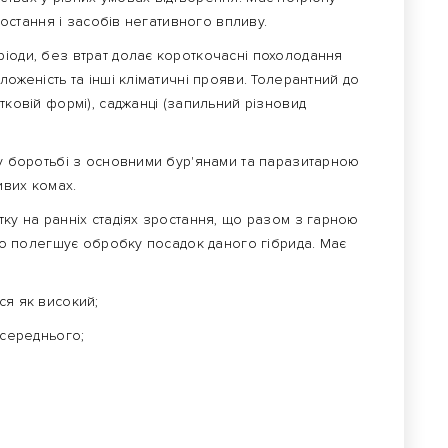
зростання і засобів негативного впливу.
ріоди, без втрат долає короткочасні похолодання
ложеність та інші кліматичні прояви. Толерантний до
тковій формі), саджанці (запильний різновид
 у боротьбі з основними бур'янами та паразитарною
ивих комах.
тку на ранніх стадіях зростання, що разом з гарною
тно полегшує обробку посадок даного гібрида. Має
ся як високий;
 середнього;