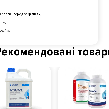
я рослин перед збиранням):
/га;
д./га.
Рекомендованi товар