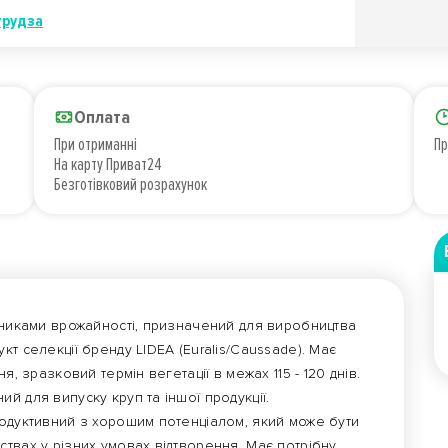
урудза
Оплата
При отриманні
Пр
На карту Приват24
Безготівковий розрахунок
зниками врожайності, призначений для виробництва
т селекції бренду LIDEA (Euralis/Caussade). Має
я, зразковий термін вегетації в межах 115 - 120 днів.
й для випуску круп та іншої продукції.
родуктивний з хорошим потенціалом, який може бути
твах у різних умовах відтворення. Має потрібну