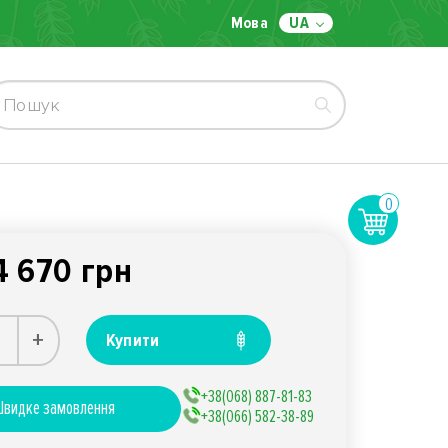
Мова
UA
0
4 670 грн
+
Купити
+38(068) 887-81-83
видке замовлення
+38(066) 582-38-89