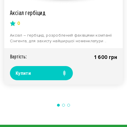
Аксіал гербіцид
0
Аксіал – гербіцид, розроблений фахівцями компанії
Сінгента, для захисту найширшої номенклатури ..
Вартiсть:
1 600 грн
Купити