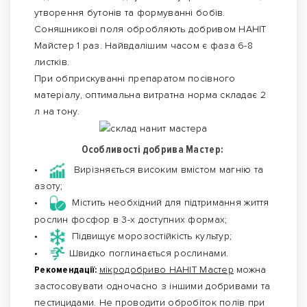
утворення бутонів та формуванні бобів.
Соняшникові поля обробляють добривом НАНІТ
Майстер 1 раз. Найвдалішим часом є фаза 6-8
листків.
При обприскуванні препаратом посівного
матеріалу, оптимальна витратна норма складає 2
л на тону.
Особливості добрива Мастер:
•
Вирізняється високим вмістом магнію та
азоту;
•
Містить необхідний для підтримання життя
рослин фосфор в 3-х доступних формах;
•
Підвищує морозостійкість культур;
•
Швидко поглинається рослинами.
Рекомендації:
мікродобриво НАНІТ Мастер
можна
застосовувати одночасно з іншими добривами та
пестицидами. Не проводити обробіток полів при