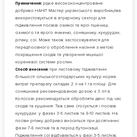
Призначення:
рідке висококонцентроване
добриво НАНІТ Мастер українського виробництва
використовується в аграрному секторі для
підживлення посівів озимої та ярої пшениці,
озимого та ярого ячменю, соняшнику, кукурудзи,
ріпаку, сої. Може також застосовуватися для
передпосівного оброблення насіння з метою
покращення сходів та утворення міцнішої
кореневої системи рослин.
Спосіб внесення:
при листовому підживленні
більшості сільськогосподарських культур норма
витрат препарату складає 2 л на 1 га площі. Для
соняшника рекомендованою дозою є 3 л/га.
Колосові рекомендується обробляти двічі: під час
сходів та кущення. Теж саме стосується і посівів
кукурудзи: у фазах 3-5 листків та 8-10 листків. На
посіви ріпаку добриво вноситься при досягненні
фази 7-8 листків та в період бутонізації.
Підживлення сої відбувається у фазі 3-5 листків,