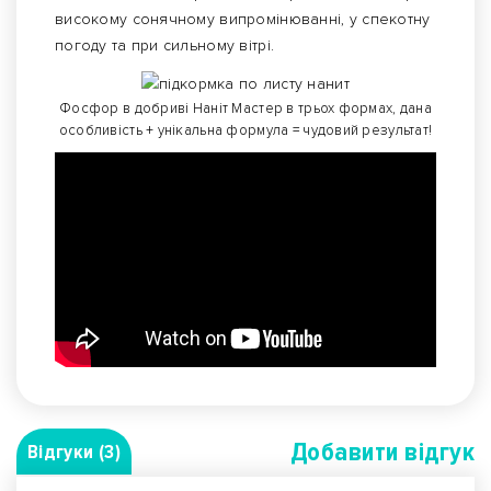
високому сонячному випромінюванні, у спекотну
погоду та при сильному вітрі.
Фосфор в добриві Наніт Мастер в трьох формах, дана
особливість + унікальна формула = чудовий результат!
Добавити вiдгук
Відгуки (3)