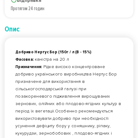
Відправка
Протягом 24 годин
Опис
Добриво Нертус Бор (150г / л (В - 15%)
Фасовка:
каністра на 20 л
Призначення:
Рідке високо концентроване
добриво українського виробництва Нертус Бор
призначене для використання в
сільськогосподарській галузі при
позакореневого підживлення вирощуваних
зернових, олійних або плодово-ягідних культур в
період їх вегетаціі.Особенно рекомендується
використовувати добриво при необхідності
усунення дефіциту бору у соняшнику, ріпаку,
кукурудзи, зернобобових , плодово-ягідних і