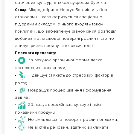
овочевих культур, а також цукрових буряків.
Склад:
Мікродобриво Нертус Бор містить бор-
етаноламін і характеризується спеціально
підібраним складом. У нього входять також
прилипачі, що забезпечує рівномірний розподіл
добрива по листкової поверхні рослин і істотно
знижує ризик прояву фітотоксичності.
Переваги препарату:
•
За рахунок органічної форми легко
засвоюється рослинами;
•
Підвищує стійкість до стресових факторів
росту;
•
Покращує процес цвітіння і формування
зав'язі;
•
Збільшує врожайність культур і якісні
показники продукції;
•
Не змивається з поверхні рослин опадами;
•
Не містить речовин, здатних викликати