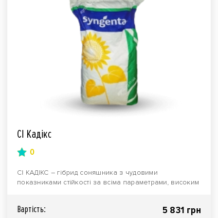
СІ Кадікс
0
СІ КАДІКС – гібрид соняшника з чудовими
показниками стійкості за всіма параметрами, високим
потенціа..
Вартiсть:
5 831 грн