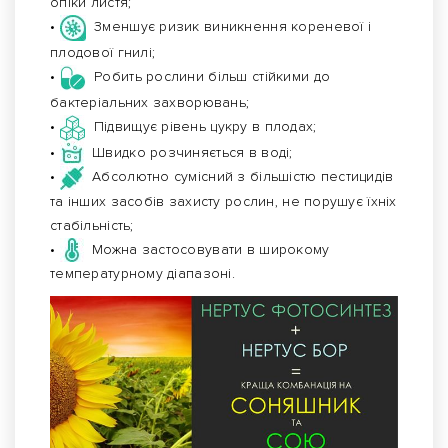
опіки листя;
•
Зменшує ризик виникнення кореневої і
плодової гнилі;
•
Робить рослини більш стійкими до
бактеріальних захворювань;
•
Підвищує рівень цукру в плодах;
•
Швидко розчиняється в воді;
•
Абсолютно сумісний з більшістю пестицидів
та інших засобів захисту рослин, не порушує їхніх
стабільність;
•
Можна застосовувати в широкому
температурному діапазоні.