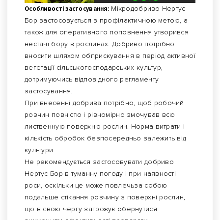
Особливості застосування:
Мікродобриво Нертус
Бор застосовується з профілактичною метою, а
також для оперативного поповнення утворився
нестачі бору в рослинах. Добриво потрібно
вносити шляхом обприскування в період активної
вегетації сільськогосподарських культур,
дотримуючись відповідного регламенту
застосування.
При внесенні добрива потрібно, щоб робочий
розчин повністю і рівномірно змочував всю
лиственную поверхню рослин. Норма витрати і
кількість обробок безпосередньо залежить від
культури.
Не рекомендується застосовувати добриво
Нертус Бор в туманну погоду і при наявності
роси, оскільки це може повлечьза собою
подальше стікання розчину з поверхні рослин,
що в свою чергу загрожує обернутися