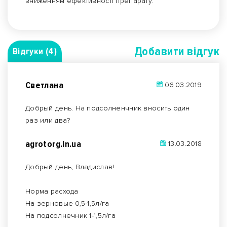
зниженням ефективності препарату.
Добавити вiдгук
Відгуки (4)
Светлана
06.03.2019
Добрый день. На подсолненчник вносить один
раз или два?
agrotorg.in.ua
13.03.2018
Добрый день, Владислав!
Норма расхода
На зерновые 0,5-1,5л/га
На подсолнечник 1-1,5л/га