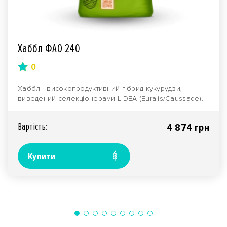
Хаббл ФАО 240
0
Хаббл - високопродуктивний гібрид кукурудзи,
виведений селекціонерами LIDEA (Euralis/Caussade).
Нале..
Вартiсть:
4 874 грн
Купити