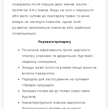
помирають після перших двох тижнів, інколи -
протягом 3-4-х тижнів. Якщо на полі є перерослі
або мало чутливі до препарату трави, то вони
можуть не загинути повністю, однак їхній
розвиток припиниться повністю або серйозно
сповільниться.
Переваги препарату
Посилена ефективність проти широкого
спектру злакових та дводольних бур'янів і
падалиці соняшника;
Знищує жовті осоти та рожеві (якщо вони не
встигли перерости);
Підходить для застосування на чутливих
гібридах кукурудзи;
Захищає посіви аж до появи нової хвилі
бур’янів;
Характеризується повною відсутністю
фітотоксичного впливу на культуру