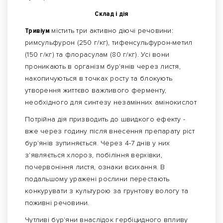
Склад і дія
Тривіум
містить три активно діючі речовини:
римсульфурон (250 г/кг), тифенсульфурон-метил
(150 г/кг) та флорасулам (80 г/кг). Усі вони
проникають в організм бур'янів через листя,
накопичуються в точках росту та блокують
утворення життєво важливого ферменту,
необхідного для синтезу незамінних амінокислот
Потрійна дія призводить до швидкого ефекту -
вже через годину після внесення препарату ріст
бур'янів зупиняється. Через 4-7 днів у них
з'являється хлороз, побіління верхівки,
почервоніння листя, ознаки всихання. В
подальшому уражені рослини перестають
конкурувати з культурою за грунтову вологу та
поживні речовини.
Чутливі бур'яни внаслідок гербіцидного впливу