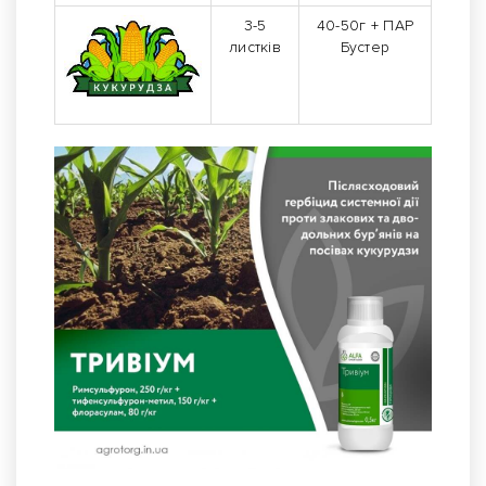
3-5
40-50г + ПАР
листків
Бустер