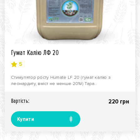
Гумат Калію ЛФ 20
5
Стимулятор росту Humate LF 20 (гумат калію з
леонардиту, вміст не менше 20%!) Тара..
Вартiсть:
220 грн
Купити