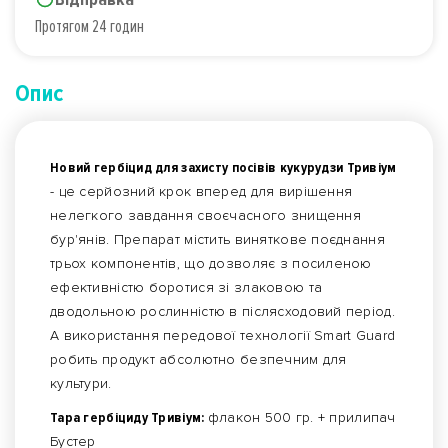
Протягом 24 годин
Опис
Новий гербіцид для захисту посівів кукурудзи Тривіум
- це серйозний крок вперед для вирішення
нелегкого завдання своєчасного знищення
бур'янів. Препарат містить виняткове поєднання
трьох компонентів, що дозволяє з посиленою
ефективністю боротися зі злаковою та
дводольною рослинністю в післясходовий період.
А використання передової технології Smart Guard
робить продукт абсолютно безпечним для
культури.
Тара гербіциду Тривіум:
флакон 500 гр. + прилипач
Бустер