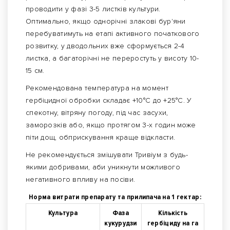
проводити у фазі 3-5 листків культури.
Оптимально, якщо однорічні злакові бур'яни
перебуватимуть на етапі активного початкового
розвитку, у дводольних вже сформується 2-4
листка, а багаторічні не переростуть у висоту 10-
15 см.
Рекомендована температура на момент
гербіцидної обробки складає +10°С до +25°С. У
спекотну, вітряну погоду, під час засухи,
заморозків або, якщо протягом 3-х годин може
піти дощ, обприскування краще відкласти.
Не рекомендується змішувати Тривіум з будь-
якими добривами, аби уникнути можливого
негативного впливу на посіви.
Норма витрати препарату та прилипача на 1 гектар:
Культура
Фаза
Кількість
кукурудзи
гербіциду на га