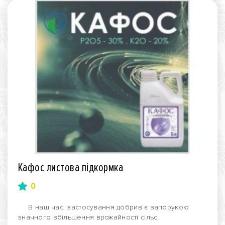
Кафос листова підкормка
0
В наш час, застосування добрив є запорукою
значного збільшення врожайності сільс..