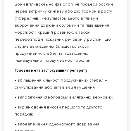
Вони впливають на фізіологічні процеси рослин
через затримку синтезу або дію гормонів росту
(гіберелінів). Результатом цього впливу є
вкорочення довжини соломини та підвищення її
жорсткості, кращий розвиток, а також
перерозподіл поживних речовин у рослині, що
сприяє закладанню більшої кількості
продуктивних стебел та підвищенню
індивідуальної продуктивності рослин.
Головна мета застосування препарату
• збільшення кількості продуктивних стебел –
стимулювання або активізація кущення;
• запобігання стебловому виляганню зернових;
• вирівнювання висоти першого та другого
порядків;
• забезпечення одночасного дозрівання