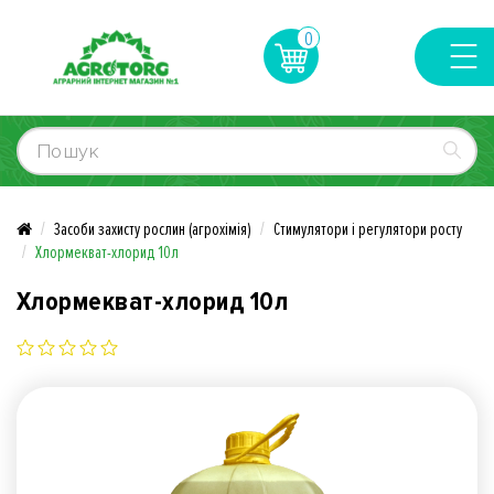
0
Засоби захисту рослин (агрохімія)
Стимулятори і регулятори росту
Хлормекват-хлорид 10л
Хлормекват-хлорид 10л