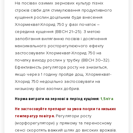
На посівах озимих зернових культур пізніх
строків сівби для стимулювання продуктивного
кущення рослин доцільним буде внесення
Хлормекват-Хлорид 750 у фазі початок –
середина кущення (ВВСН 21–25). З метою
запобігання виляганню посівів і досягнення
максимального росторегулюючого ефекту
застосовувати Хлормекват-Хлорид 750 на
початку виходу рослин у трубку (ВВСН 30–32).
Ефективнiсть регулятора росту не знизиться,
якщо через 1 годину пройде дощ, Хлормекват-
Хлорид 750 недоцiльно застосовувати на
низькому фонi азотних добрив.
Норма витрати на зернові в період кущіння:
1,5л/га
Не застосовуйте препарат за умов посухи та низьких
температур повітря.
Регулятори росту
(морфорегулятори) у прямому та переносному
сенсі скоротять важкий шлях до високих врожаїв.