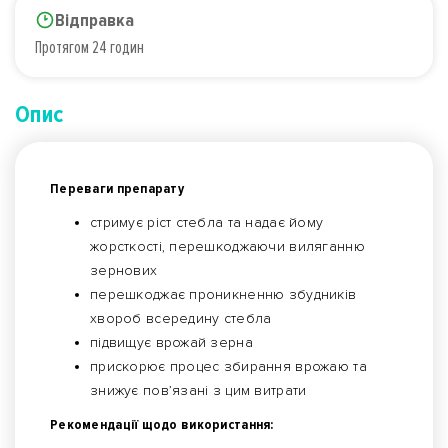
Відправка
Протягом 24 годин
Опис
Переваги препарату
стримує рiст стебла та надає йому
жорсткостi, перешкоджаючи виляганню
зернових
перешкоджає проникненню збудникiв
хвороб всередину стебла
підвищує врожай зерна
прискорює процес збирання врожаю та
знижує пов’язанi з цим витрати
Рекомендації щодо використання: