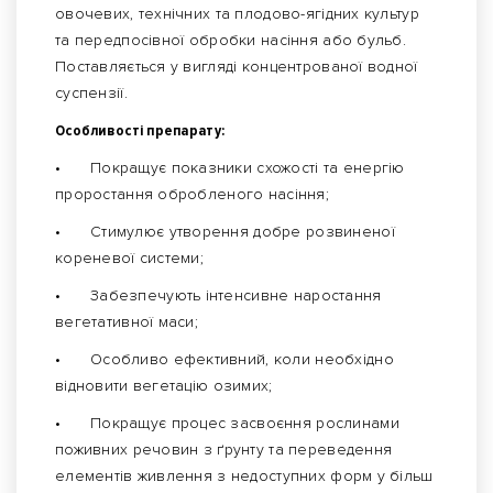
овочевих, технічних та плодово-ягідних культур
та передпосівної обробки насіння або бульб.
Поставляється у вигляді концентрованої водної
суспензії.
Особливості препарату:
•
Покращує показники схожості та енергію
проростання обробленого насіння;
•
Стимулює утворення добре розвиненої
кореневої системи;
•
Забезпечують інтенсивне наростання
вегетативної маси;
•
Особливо ефективний, коли необхідно
відновити вегетацію озимих;
•
Покращує процес засвоєння рослинами
поживних речовин з ґрунту та переведення
елементів живлення з недоступних форм у більш