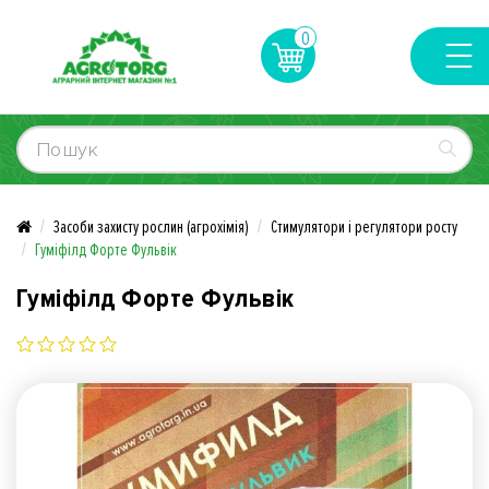
0
Засоби захисту рослин (агрохімія)
Стимулятори і регулятори росту
Гуміфілд Форте Фульвік
Гуміфілд Форте Фульвік