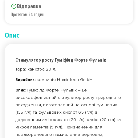
Відправка
Протягом 24 годин
Опис
Стимулятор росту Гуміфілд Форте Фульвік
Тара: каністра 20 л.
Виробник:
компанія Humintech GmbH.
Опис:
Гуміфілд Форте Фульвік – це
високоефективний стимулятор росту природного
походження, виготовлений на основі гумінових
(135 г/л) та фульвових кислот 65 (г/л) з
додаванням амінокислот (20 г/л), калію (20 г/л) та
мікроелементів (5 г/л). Призначений для
позакореневого підживлення зернових,