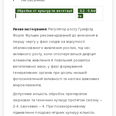
•
Нетоксичний.
Обробка с/г культур по вегетації
0,2 - 0,4л/
га
Умови застосування:
Регулятор росту Гуміфілд
Форте Фульвік рекомендований до внесення в
першу чергу у фазі сходів за відсутності
збалансованого живлення рослин, під час
активного росту, коли спостерігається дефіцит
елементів живлення й повільний розвиток
вегетативної маси, у фазі формування
генеративних органів при досить низькій
фотосинтетичній активності та нестачі важливих
мікроелементів.
Допустима кількість обробок препаратом
зернових та технічних культур протягом сезону –
2-4, овочевих – 4. При позакореневому
підживленні плодово-ягідних культур кількість