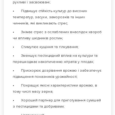
рухливі і засвоювані;
•
Підвищує стійкість культур до високих
температур, засухи, заморозків та інших
чинників, які викликають стрес;
•
Знімає стрес з ослаблених внаслідок хвороб
чи впливу шкідників рослин;
•
Стимулює кущіння та гілкування;
•
Зменшує пестицидний вплив на культури та
перешкоджає накопиченню нітратів у плодах;
•
Прискорює дозрівання врожаю і забезпечує
підвищення показників урожайності;
•
Покращує якісні характеристики врожаю, в
тому числі масу зерна;
•
Хороший партнер для приготування сумішей
з пестицидами та добривами;