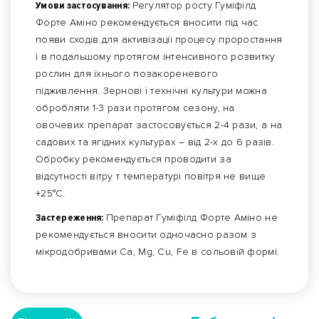
Умови застосування:
Регулятор росту Гуміфілд
Форте Аміно рекомендується вносити під час
появи сходів для активізації процесу проростання
і в подальшому протягом інтенсивного розвитку
рослин для їхнього позакореневого
підживлення. Зернові і технічні культури можна
обробляти 1-3 рази протягом сезону, на
овочевих препарат застосовується 2-4 рази, а на
садових та ягідних культурах – від 2-х до 6 разів.
Обробку рекомендується проводити за
відсутності вітру т температурі повітря не вище
+25°С.
Застереження:
Препарат Гуміфілд Форте Аміно не
рекомендується вносити одночасно разом з
мікродобривами Ca, Mg, Cu, Fe в сольовій формі.