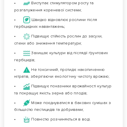
•
Виступає стимулятором росту та
розгалуження кореневої системи;
•
Швидко відновлює рослини після
гербіцидних навантажень;
•
Підвищує стійкість рослин до засухи,
спеки або зниження температури;
•
Захищає культури від післядії ґрунтових
гербіцидів;
•
Не токсичний, протидіє накопиченню
нітратів, зберігаючи екологічну чистоту врожаю;
•
Підвищує показники врожайності культур
та покращує якість зерна або плодів;
•
Може поєднуватися в бакових сумішах з
більшістю пестицидів та добривами;
•
Повністю розчиняється в воді.