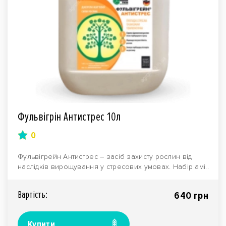
Фульвігрін Антистрес 10л
0
Фульвігрейн Антистрес – засіб захисту рослин від
наслідків вирощування у стресових умовах. Набір амі..
Вартiсть:
640 грн
Купити