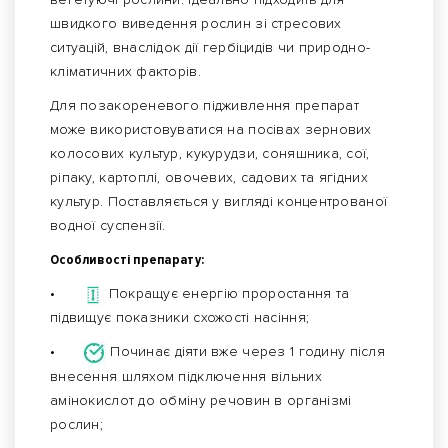
швидкого виведення рослин зі стресових
ситуацій, внаслідок дії гербіцидів чи природно-
кліматичних факторів.
Для позакореневого підживлення препарат
може використовуватися на посівах зернових
колосових культур, кукурудзи, соняшника, сої,
ріпаку, картоплі, овочевих, садових та ягідних
культур. Поставляється у вигляді концентрованої
водної суспензії.
Особливості препарату:
•
Покращує енергію проростання та
підвищує показники схожості насіння;
•
Починає діяти вже через 1 годину після
внесення шляхом підключення вільних
амінокислот до обміну речовин в організмі
рослин;