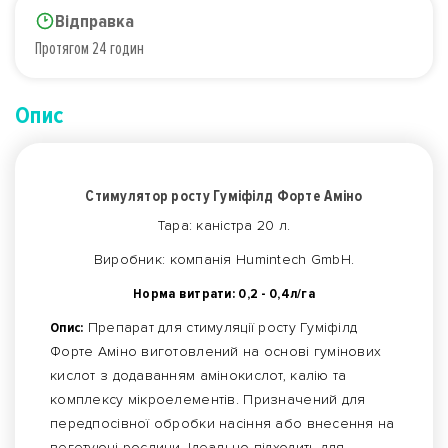
Відправка
Протягом 24 годин
Опис
Стимулятор росту Гуміфілд Форте Аміно
Тара: каністра 20 л.
Виробник: компанія Humintech GmbH.
Норма витрати: 0,2 - 0,4л/га
Опис:
Препарат для стимуляції росту Гуміфілд
Форте Аміно виготовлений на основі гумінових
кислот з додаванням амінокислот, калію та
комплексу мікроелементів. Призначений для
передпосівної обробки насіння або внесення на
вегетуючі рослини. Ідеально підходить для