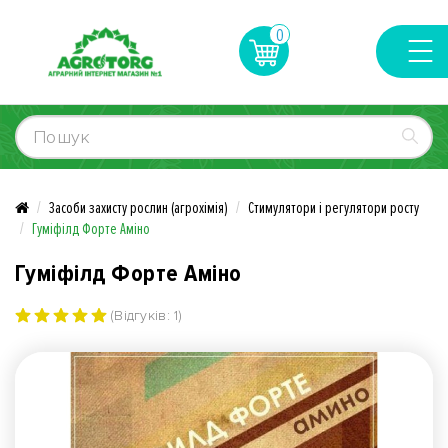
0
Засоби захисту рослин (агрохімія)
Стимулятори і регулятори росту
Гуміфілд Форте Аміно
Гуміфілд Форте Аміно
(Відгуків: 1)