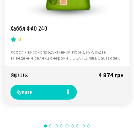
Хаббл ФАО 240
0
Хаббл - високопродуктивний гібрид кукурудзи,
виведений селекціонерами LIDEA (Euralis/Caussade).
Нале..
Вартiсть:
4 874 грн
Купити