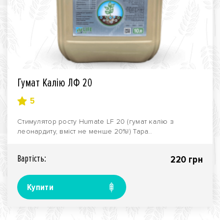
Гумат Калію ЛФ 20
5
Стимулятор росту Humate LF 20 (гумат калію з
леонардиту, вміст не менше 20%!) Тара..
Вартiсть:
220 грн
Купити