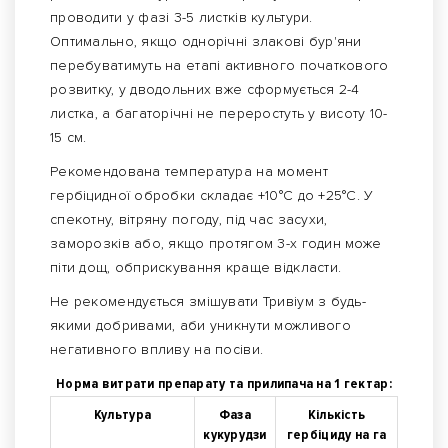
проводити у фазі 3-5 листків культури.
Оптимально, якщо однорічні злакові бур'яни
перебуватимуть на етапі активного початкового
розвитку, у дводольних вже сформується 2-4
листка, а багаторічні не переростуть у висоту 10-
15 см.
Рекомендована температура на момент
гербіцидної обробки складає +10°С до +25°С. У
спекотну, вітряну погоду, під час засухи,
заморозків або, якщо протягом 3-х годин може
піти дощ, обприскування краще відкласти.
Не рекомендується змішувати Тривіум з будь-
якими добривами, аби уникнути можливого
негативного впливу на посіви.
Норма витрати препарату та прилипача на 1 гектар:
Культура
Фаза
Кількість
кукурудзи
гербіциду на га