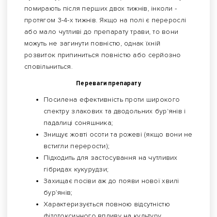
помирають після перших двох тижнів, інколи -
протягом 3-4-х тижнів. Якщо на полі є перерослі
або мало чутливі до препарату трави, то вони
можуть не загинути повністю, однак їхній
розвиток припиниться повністю або серйозно
сповільниться.
Переваги препарату
Посилена ефективність проти широкого
спектру злакових та дводольних бур'янів і
падалиці соняшника;
Знищує жовті осоти та рожеві (якщо вони не
встигли перерости);
Підходить для застосування на чутливих
гібридах кукурудзи;
Захищає посіви аж до появи нової хвилі
бур’янів;
Характеризується повною відсутністю
фітотоксичного впливу на культуру