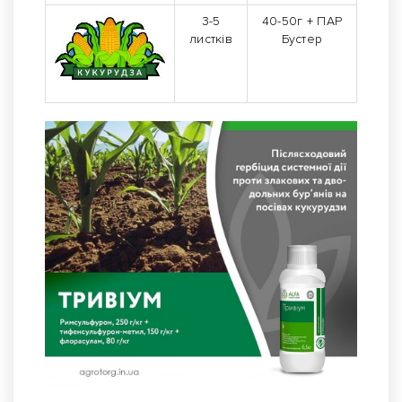
3-5
40-50г + ПАР
листків
Бустер