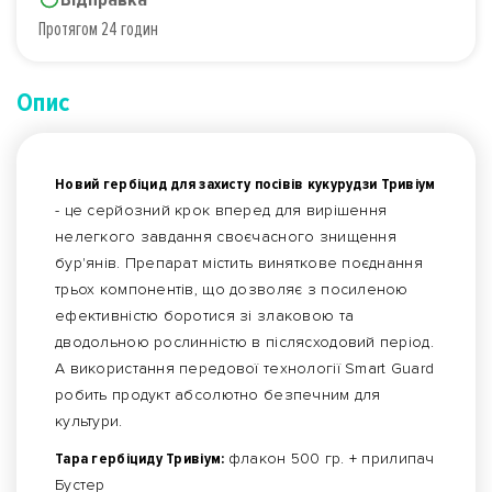
Протягом 24 годин
Опис
Новий гербіцид для захисту посівів кукурудзи Тривіум
- це серйозний крок вперед для вирішення
нелегкого завдання своєчасного знищення
бур'янів. Препарат містить виняткове поєднання
трьох компонентів, що дозволяє з посиленою
ефективністю боротися зі злаковою та
дводольною рослинністю в післясходовий період.
А використання передової технології Smart Guard
робить продукт абсолютно безпечним для
культури.
Тара гербіциду Тривіум:
флакон 500 гр. + прилипач
Бустер