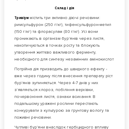
Склад і дія
Тривіум
містить три активно діючі речовини:
римсульфурон (250 г/кг), тифенсульфурон-метил
(150 г/кг) та флорасулам (80 г/кг). Усі вони
проникають в організм бур'янів через листя,
накопичуються в точках росту та блокують
утворення життєво важливого ферменту,
необхідного для синтезу незамінних амінокислот
Потрійна дія призводить до швидкого ефекту -
вже через годину після внесення препарату ріст
бур'янів зупиняється. Через 4-7 днів у них
з'являється хлороз, побіління верхівки,
почервоніння листя, ознаки всихання. В
подальшому уражені рослини перестають
конкурувати з культурою за грунтову вологу та
поживні речовини.
Чутливі бур'яни внаслідок гербіцидного впливу