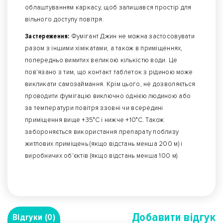
облаштуванням каркасу, щоб залишався простір для
вільного доступу повітря.
Застереження:
Фумігант Джин не можна застосовувати
разом з іншими хімікатами, а також в приміщеннях,
попередньо вимитих великою кількістю води. Це
пов’язано з тим, що контакт таблеток з рідиною може
викликати самозаймання. Крім цього, не дозволяється
проводити фумігацію виключно однією людиною або
за температури повітря ззовні чи всередині
приміщення вище +35°С і нижче +10°С. Також
забороняється використання препарату поблизу
житлових приміщень (якщо відстань менша 200 м) і
виробничих об'єктів (якщо відстань менша 100 м).
Добавити вiдгук
Відгуки (0)