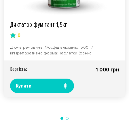
Диктатор фумігант 1,5кг
0
Діюча речовина: Фосфід алюмінію, 560 г/
кгПрепаративна форма: Таблетки (банка
1,5кг)Механізм діїДіюча..
Вартiсть:
1 000 грн
Купити