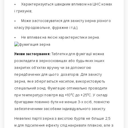
•
Характеризується швидким впливом на ЦНС комах
і гризунів;
•
Може застосовуватися для захисту зерна різного
класу (продовольче, фуражне і т.д.);
•
Не впливає на якісні характеристики зерна.
Умови застосування:
Таблетки для фумігації можна
розкладати в зерносховищах або будь-яких інших
закритих об’єктах вручну чи за допомогою
передбачених для цього дозаторів. Для захисту
зерна, яке зберігається насипом, використовують
спеціальний зонд. Фумігацію оптимально проводити
при температурі повітря від +10°С до +25°С. У складі
бригадами повинно бути не менше 3-х осіб, повністю
забезпеченими засобами індивідуального захисту.
Невеликі партії зерна з висотою буртів не більше 2,5
м для підсилення ефекту слід накривати плівкою, але з