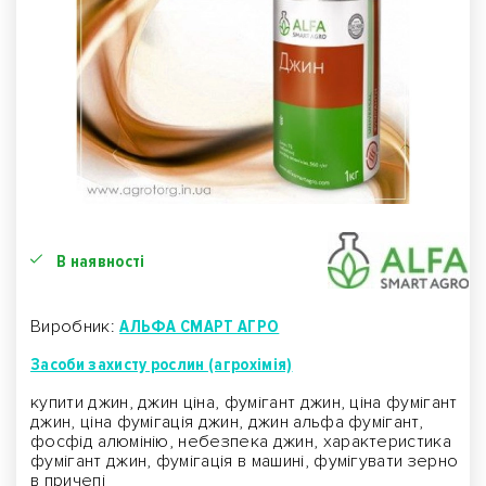
В наявності
Виробник:
АЛЬФА СМАРТ АГРО
Засоби захисту рослин (агрохімія)
купити джин, джин ціна, фумігант джин, ціна фумігант
джин, ціна фумігація джин, джин альфа фумігант,
фосфід алюмінію, небезпека джин, характеристика
фумігант джин, фумігація в машині, фумігувати зерно
в причепі