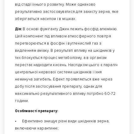
від стадії їхнього розвитку. Може однаково
результативно застосовуватися для захисту зерна, яке
зберігається насипом і в мішках.
Дія:
В основі фуміганту Джин лежить фосфід алюмінію.
Цей компонент під впливом атмосферного повітря
перетворюється в фосфін і вуглекислий газ з
виділенням аміаку. В результаті впливу на шкідників у
тих блокується процес метаболізму, а в організм
перестає надходити кисень. Наслідком цього є параліч
центральної нервової системи шкідників і їхня
неминуча загибель. Ефект проявляється вже через
добу після застосування препарату, однак для
максимально результативного впливу потрібно 60-72
години.
Особливості препарату:
•
Ефективно знищує різні види шкідників зерна,
включаючи карантинні;