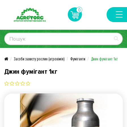
0
Засоби захисту рослин (агрохімія)
Фуміганти
Джин фумігант 1кг
Джин фумігант 1кг