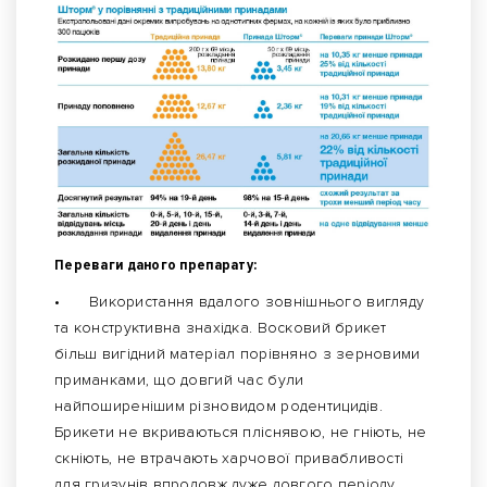
Переваги даного препарату:
•
Використання вдалого зовнішнього вигляду
та конструктивна знахідка. Восковий брикет
більш вигідний матеріал порівняно з зерновими
приманками, що довгий час були
найпоширенішим різновидом родентицидів.
Брикети не вкриваються пліснявою, не гніють, не
скніють, не втрачають харчової привабливості
для гризунів впродовж дуже довгого періоду