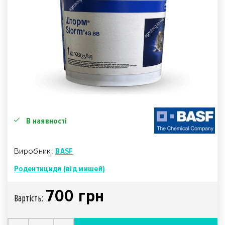
В наявності
Виробник:
BASF
Родентициди (від мишей)
700 грн
Вартiсть: