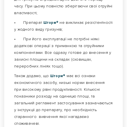
часу. При цьому повністю зберігаючи свої отруйні
властивості;
•
Препарат
Шторм®
не викликає резістентності
у жодного виду гризунів;
•
При його експлуатації не потрібні ніякі
додаткові операції з приманкою та отруйними
компонентами. Все одразу готове до внесення у
захисні площини на складах (сховищах,
переробних лініях тощо).
Також додамо, що
Шторм®
має всі ознаки
економічного засобу, низькі норми внесення
при високому рівні продуктивності. Кількісні
показники розходу на одиницю площі, та
загальний регламент застосування зазначаються
у інструкції до препарату, про необхідність
старанного вивчення якої нагадаємо
споживачеві.