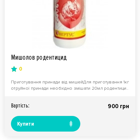
Мишолов родентицид
0
Приготування принади від мишейДля приготування 1кг
отруйної принади необхідно змішати 20мл родентици..
Вартiсть:
900 грн
Купити