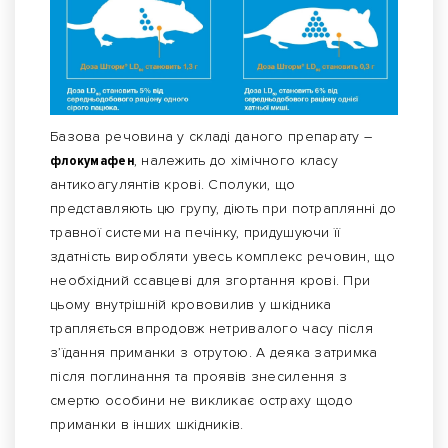
Базова речовина у складі даного препарату –
флокумафен
, належить до хімічного класу
антикоагулянтів крові. Сполуки, що
представляють цю групу, діють при потраплянні до
травної системи на печінку, придушуючи її
здатність виробляти увесь комплекс речовин, що
необхідний ссавцеві для згортання крові. При
цьому внутрішній крововилив у шкідника
трапляється впродовж нетривалого часу після
з’їдання приманки з отрутою. А деяка затримка
після поглинання та проявів знесилення з
смертю особини не викликає остраху щодо
приманки в інших шкідників.