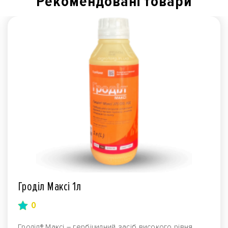
Рекомендованi товари
Гроділ Максі 1л
0
Гроділ® Максі – гербіцидний засіб високого рівня