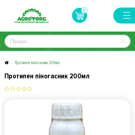
0
Протипен піногасник 200мл
Протипен піногасник 200мл