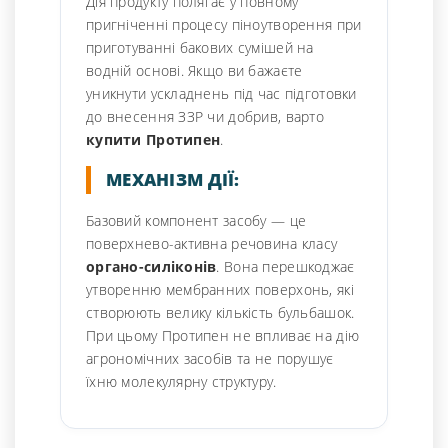
Дія продукту полягає у повному
пригніченні процесу піноутворення при
приготуванні бакових сумішей на
водній основі. Якщо ви бажаєте
уникнути ускладнень під час підготовки
до внесення ЗЗР чи добрив, варто
купити Протипен
.
МЕХАНІЗМ ДІЇ:
Базовий компонент засобу — це
поверхнево-активна речовина класу
органо-силіконів
. Вона перешкоджає
утворенню мембранних поверхонь, які
створюють велику кількість бульбашок.
При цьому Протипен не впливає на дію
агрономічних засобів та не порушує
їхню молекулярну структуру.