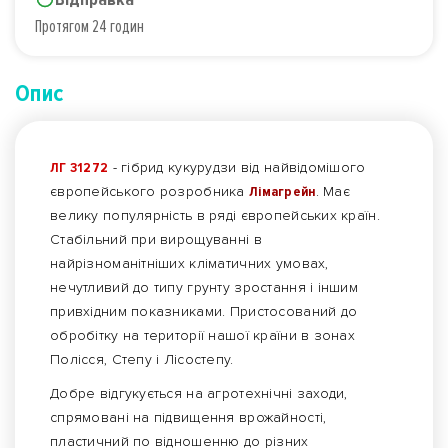
Протягом 24 годин
Опис
ЛГ 31272
- гібрид кукурудзи від найвідомішого
європейського розробника
Лімагрейн
. Має
велику популярність в ряді європейських країн.
Стабільний при вирощуванні в
найрізноманітніших кліматичних умовах,
нечутливий до типу грунту зростання і іншим
привхідним показниками. Пристосований до
обробітку на території нашої країни в зонах
Полісся, Степу і Лісостепу.
Добре відгукується на агротехнічні заходи,
спрямовані на підвищення врожайності,
пластичний по відношенню до різних