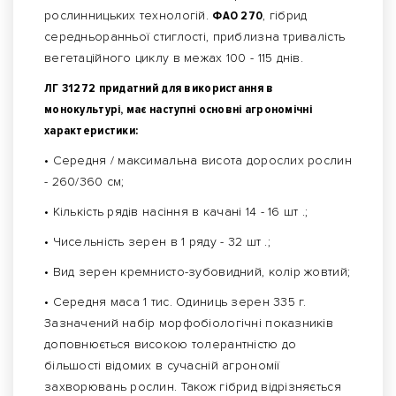
рослинницьких технологій.
ФАО 270
, гібрид
середньоранньої стиглості, приблизна тривалість
вегетаційного циклу в межах 100 - 115 днів.
ЛГ 31272 придатний для використання в
монокультурі, має наступні основні агрономічні
характеристики:
• Середня / максимальна висота дорослих рослин
- 260/360 см;
• Кількість рядів насіння в качані 14 - 16 шт .;
• Чисельність зерен в 1 ряду - 32 шт .;
• Вид зерен кремнисто-зубовидний, колір жовтий;
• Середня маса 1 тис. Одиниць зерен 335 г.
Зазначений набір морфобіологічні показників
доповнюється високою толерантністю до
більшості відомих в сучасній агрономії
захворювань рослин. Також гібрид відрізняється