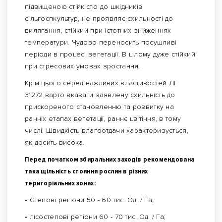
підвищеною стійкістю до шкідників
сільгоспкультур, не проявляє схильності до
вилягання, стійкий при істотних зниженнях
температури. Чудово переносить посушливі
періоди в процесі вегетації. В цілому дуже стійкий
при стресових умовах зростання.
Крім цього серед важливих властивостей ЛГ
31272 варто вказати заявлену схильність до
прискореного становленню та розвитку на
ранніх етапах вегетації, раннє цвітіння, в тому
числі. Швидкість влагоотдачи характеризується,
як досить висока.
Перед початком збиральних заходів рекомендована
така щільність стояння рослин в різних
територіальних зонах:
• Степові регіони 50 - 60 тис. Од. / Га;
• лісостепові регіони 60 - 70 тис. Од. / Га;