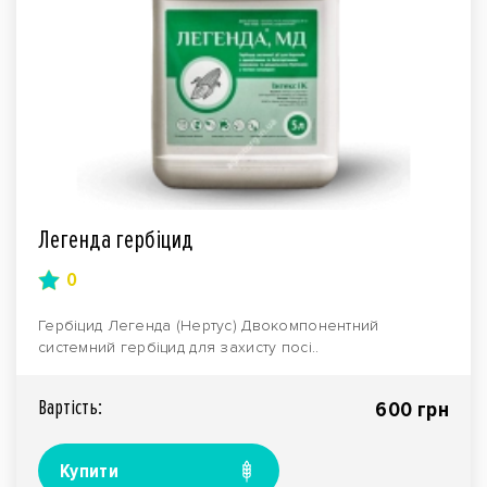
Легенда гербіцид
0
Гербіцид Легенда (Нертус) Двокомпонентний
системний гербіцид для захисту посі..
Вартiсть:
600 грн
Купити