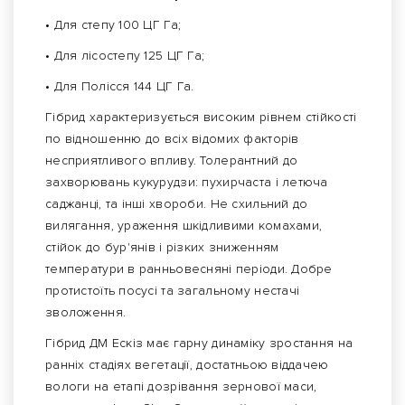
• Для степу 100 ЦГ Га;
• Для лісостепу 125 ЦГ Га;
• Для Полісся 144 ЦГ Га.
Гібрид характеризується високим рівнем стійкості
по відношенню до всіх відомих факторів
несприятливого впливу. Толерантний до
захворювань кукурудзи: пухирчаста і летюча
саджанці, та інші хвороби. Не схильний до
вилягання, ураження шкідливими комахами,
стійок до бур'янів і різких зниженням
температури в ранньовесняні періоди. Добре
протистоїть посусі та загальному нестачі
зволоження.
Гібрид ДМ Ескіз має гарну динаміку зростання на
ранніх стадіях вегетації, достатньою віддачею
вологи на етапі дозрівання зернової маси,