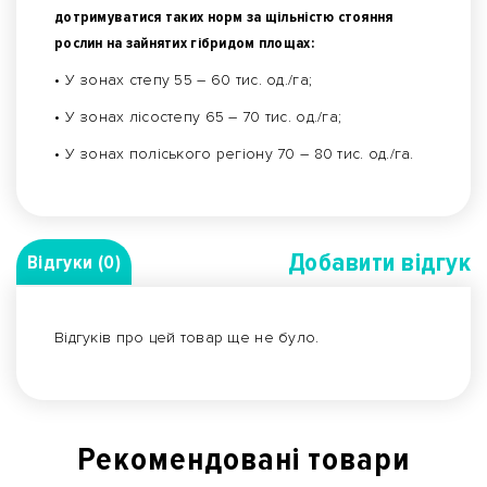
дотримуватися таких норм за щільністю стояння
рослин на зайнятих гібридом площах:
• У зонах степу 55 – 60 тис. од./га;
• У зонах лісостепу 65 – 70 тис. од./га;
• У зонах поліського регіону 70 – 80 тис. од./га.
Добавити вiдгук
Відгуки (0)
Відгуків про цей товар ще не було.
Рекомендованi товари