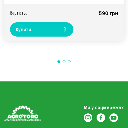
Міладар..
Вартiсть:
590 грн
Купити
Ми у соцмережах