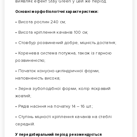
виявляє ефект Stay Green у цей же період.
Основні морфобіологічні характеристики:
• Висота рослин 240 см;
• Висота кріплення качанів 100 см;
• Стовбур розвинений добре, міцність достатня;
• Коренева система потужна, також із гарною
розвиненістю;
• Початок конусно-циліндричної форми,
наповненість висока;
• Зерна зубоподібної форми, колір яскравий
жовтий;
• Рядів насіння на початку 14 – 16 шт.;
• Ступінь міцності кріплення качанів на стеблі
середній.
У передзбиральний період рекомендується