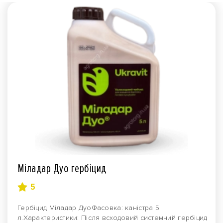
Міладар Дуо гербіцид
5
Гербіцид Міладар ДуоФасовка: каністра 5
л.Характеристики: Після всходовий системний гербіцид