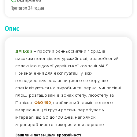
Протягом 24 годин
Опис
ДМ Ескіз
– простий ранньостиглий гібрид із
високим потенціалом урожайності, розроблений
селекцією відомої української компанії MAIS.
Призначений для експлуатації у всіх
господарствах рослинницького сектору, що
спеціалізуються на виробництві зерна, чиї посівні
площі розташовані в зонах степу, лісостепу та
Полісся.
ФАО 190
, приблизний термін повного
визрівання цієї групи рослин перебуває у
інтервалі від 90 до 100 днів, напрямок
агровиробничого використання зернове.
Заявлені потенціали врожайності: