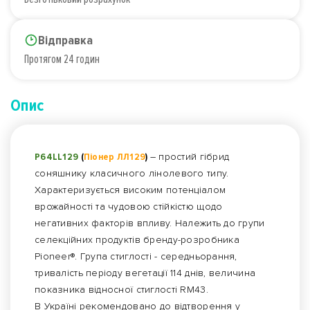
Відправка
Протягом 24 годин
Опис
P64LL129
(
Піонер ЛЛ129
)
– простий гібрид
соняшнику класичного лінолевого типу.
Характеризується високим потенціалом
врожайності та чудовою стійкістю щодо
негативних факторів впливу. Належить до групи
селекційних продуктів бренду-розробника
Pioneer®. Група стиглості - середньорання,
тривалість періоду вегетації 114 днів, величина
показника відносної стиглості RM43.
В Україні рекомендовано до відтворення у