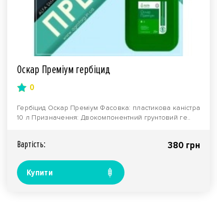
Оскар Преміум гербіцид
0
Гербіцид Оскар Преміум Фасовка: пластикова каністра
10 л Призначення: Двокомпонентний грунтовий ге..
Вартiсть:
380 грн
Купити