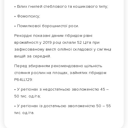
• Білих гнилей стеблового та кошикового типу;
• Фомопсису;
• Помилкової борошнистої роси.
Рекордні показані даним гібридом рівні
врожайності у 2019 році склали 52 Ц/га при
зафіксованому вмісті олійної складової у сім'янці
вищій за середній.
Перед збиранням рекомендовано щільність
стояння рослин на площах, зайнятих гібридом
P64LL129:
• У регіонах з недостатньою зволоженістю 45 –
50 тис. од./га;
• У регіонах із достатньою зволоженістю 50 – 55
тис. од./га.