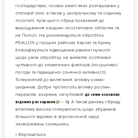
господарствах, посівні землі яких розташовані у
степовій зоні, а також у центральному та східному
лісостепі. Крім цього гібрид показаний до
вирощування західних лісостепових областях та
на Поліссі. Не рекомендується обробіток
P64LL129 у гірських районах Карпат та Криму.
Класифікується підвищеним рівнем гнучкості
щодо умов обробітку, не виявляє особливої ​​
чутливості до кліматичних факторів (посушливої ​​
погоди та підвищеної сонячної активності).
Толерантний до вилягання, впливу комах-
шкідників. Добре протистоїть впливу рослин-
паразитів, зокрема, нечутливий
до семи основних
відомих рас заразки (
А – G
)
. А також даному гібриду
властива висока толерантність щодо збудників
більшості відомих в агротехнічній науці
захворювань соняшнику.
• Вертицильоз;