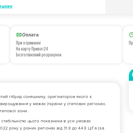
яшник
Оплата
При отриманні
Пр
На карту Приват24
Безготівковий розрахунок
лий гібрид соняшнику, оригінатором якого є
 вирощування у межах України у степових регіонах,
степової зони.
 стабільністю цього показника в усіх умовах
2 року у різних регіонах від 31.8 до 44.8 Ц/Га (за