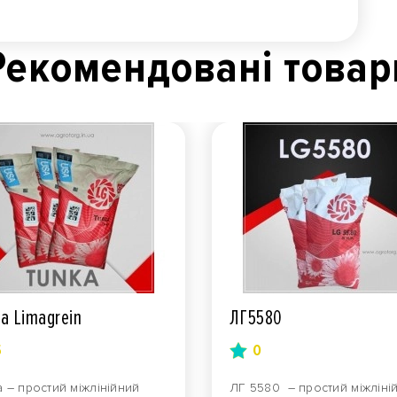
Рекомендованi товар
а Limagrein
ЛГ5580
5
0
а – простий міжлінійний
ЛГ 5580 – простий міжліні