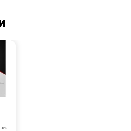
и
йний