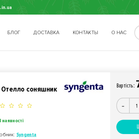
.in.ua
БЛОГ
ДОСТАВКА
КОНТАКТЫ
О НАС
Вартiсть:
 Отелло соняшник
-
В наявності
Ш
обник:
Syngenta