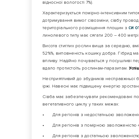
відносної вологості 7%).
Характеризується помірно-інтенсивним типо
дотримування вимог сівозміни, сівбу проводи
територіального розміщення площин з
СИ О
линолевого типу має сягати 200 – 400 метрі
Висота стиглих рослин вища за середню, вміс
52%%, виповненість кошику добра. Гібрид м
впливу. Надійно почувається у посушливі пе
вдало протистоїть рослинам-паразитам.
Успі
Несприятливий до збудників несправжньої б
іржі. Навесні має підвищену енергію зроста
Сівба має забезпечувати рекомендовані пок
вегетативного циклу у таких межах:
•
Для регіонів з недостатньою зволоженіс
•
Для регіонів з помірною зволоженістю 4
•
Для регіонів з достатньою зволоженістю