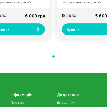
ид соняшника, який
гібрид соняшника, який
льно підходить для
підходить для вирощування
щування в лісостеповій..
всіх природно..
сть:
Вартiсть:
6 000 грн
5 600
упити
Купити
Інформація
Додатково
Про нас
Виробники