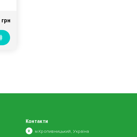
 у
 грн
Контакти
м.Кропивницький, Україна