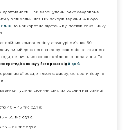
м адаптивності. При вирощуванні рекомендоване
ти у оптимальні для цих заходів терміни. А щодо
ТЕЛЛО
, то найкоротша відстань від посівів соняшнику
в.
т олійних компонентів у структурі сім’янки 50 –
алочутливий до всього спектру факторів негативного
ріоди, не виявляє ознак стеблового полягання. Та
шно протидіє вовчку у його расах від
А до G
.
орошнистої роси, а також фомозу, склеротиніозу та
ння.
азники густини стояння стиглих рослин наприкінці
тю 40 – 45 тис од/Га;
5 – 55 тис од/Га;
 55 – 60 тис од/Га.