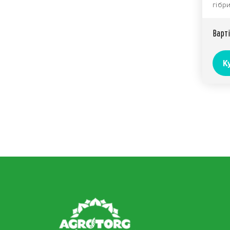
гібр
ідеа
виро
Вартi
К