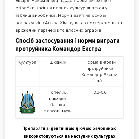
Екстра. Рекомендації щодо норми витрат для
обробки насіння певних культур дивіться у
таблиці виробника. Норми взяті на основі
розрахунків «Альфа Хімгруп» та спостережень за
врожаями партнерів та власних аграріїв.
Спосіб застосування і норми витрати
протруйника Командор Екстра
Культура
Шкідник
Норма витрати
протруйника
Командор Екстра,
л/т
Попелиці,
0,3-0,6
цикадки,
блішки,
злакові мухи
Препарати з ідентичною діючою речовиною
використовуються на наступних культурах