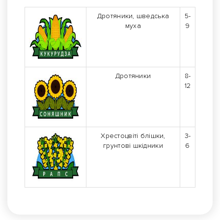
Дротяники, шведська
5-
муха
9
Дротяники
8-
12
Хрестоцвіті блішки,
3-
грунтові шкідники
6