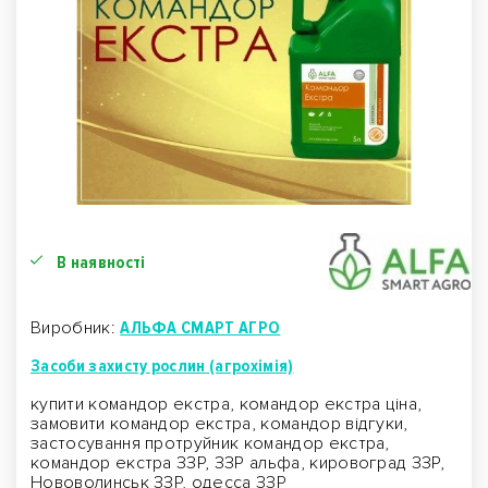
В наявності
Виробник:
АЛЬФА СМАРТ АГРО
Засоби захисту рослин (агрохімія)
купити командор екстра, командор екстра ціна,
замовити командор екстра, командор відгуки,
застосування протруйник командор екстра,
командор екстра ЗЗР, ЗЗР альфа, кировоград ЗЗР,
Нововолинськ ЗЗР, одесса ЗЗР