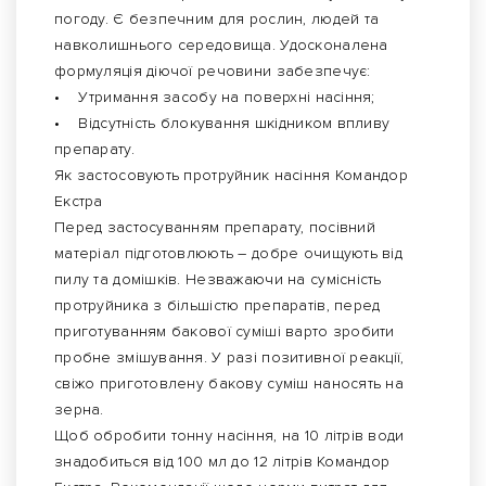
погоду. Є безпечним для рослин, людей та
навколишнього середовища. Удосконалена
формуляція діючої речовини забезпечує:
• Утримання засобу на поверхні насіння;
• Відсутність блокування шкідником впливу
препарату.
Як застосовують протруйник насіння Командор
Екстра
Перед застосуванням препарату, посівний
матеріал підготовлюють – добре очищують від
пилу та домішків. Незважаючи на сумісність
протруйника з більшістю препаратів, перед
приготуванням бакової суміші варто зробити
пробне змішування. У разі позитивної реакції,
свіжо приготовлену бакову суміш наносять на
зерна.
Щоб обробити тонну насіння, на 10 літрів води
знадобиться від 100 мл до 12 літрів Командор