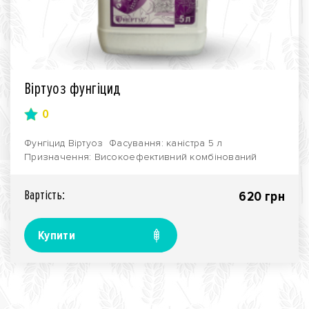
Віртуоз фунгіцид
0
Фунгіцид Віртуоз Фасування: каністра 5 л
Призначення: Високоефективний комбінований
фунгіцид..
Вартiсть:
620 грн
Купити