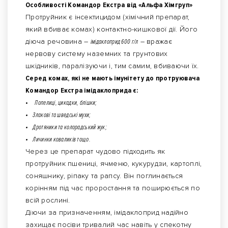
Особливості Командор Екстра від «Альфа Хімгруп»
Протруйник є інсектицидом (хімічний препарат,
який вбиває комах) контактно-кишкової дії. Його
діюча речовина –
імідаклоприд 600 г/л
– вражає
нервову систему наземних та грунтових
шкідників, паралізуючи і, тим самим, вбиваючи їх.
Серед комах, які не мають імунітету до протруювача
Командор Екстра імідаклоприда є:
•
Попелиці, цикадки, блішки;
• Злакові та шведські мухи;
• Дротяники та колорадський жук;
• Личинки коваликів тощо.
Через це препарат чудово підходить як
протруйник пшениці, ячменю, кукурудзи, картоплі,
соняшнику, ріпаку та рапсу. Він поглинається
корінням під час проростання та поширюється по
всій рослині.
Діючи за призначенням, імідаклоприд надійно
захищає посіви тривалий час навіть у спекотну