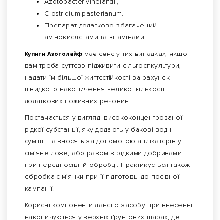
Azotobacter vinelandii,
Сlostridium pasterianum.
Препарат додатково збагачений
амінокислотами та вітамінами.
Купити Азотолайф
має сенс у тих випадках, якщо
вам треба суттєво підживити сільгоспкультури,
надати їм більшої життєстійкості за рахунок
швидкого накопичення великої кількості
додаткових поживних речовин.
Постачається у вигляді висококонцентрованої
рідкої субстанції, яку додають у бакові водні
суміші, та вносять за допомогою аплікаторів у
сім’яне ложе, або разом з рідкими добривами
при передпосівній обробці. Практикується також
обробка сім’янки при її підготовці до посівної
кампанії.
Корисні компоненти даного засобу при внесенні
накопичуються у верхніх ґрунтових шарах, де