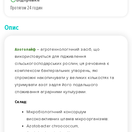
Протягом 24 годин
Опис
Азотолайф
– агротехнологічний засіб, що
використовується для підживлення
сільськогосподарських рослин, ця речовина є
комплексом бактеріальних утворень, які
спроможні накопичувати у великих кількостях та
утримувати азот задля його подальшого
споживання аграрними культурами.
Склад:
Мікробіологічний консорціум
високоактивних штамів мікроорганізмів:
Аzotobacter chroococcum,