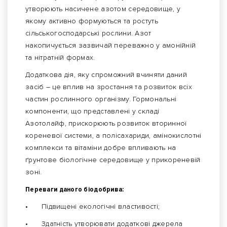
утворюють насичене азотом середовище, у
якому активно формуються та ростуть
сільськогосподарські рослини. Азот
накопичується зазвичай переважно у амонійній
та нітратній формах.
Додаткова дія, яку спроможний вчиняти даний
засіб – це вплив на зростання та розвиток всіх
частин рослинного організму. Гормональні
компоненти, що представлені у складі
Азотолайф, прискорюють розвиток вторинної
кореневої системи, а полісахариди, амінокислотні
комплекси та вітаміни добре впливають на
ґрунтове біологічне середовище у прикореневій
зоні.
Переваги даного біодобрива:
•
Підвищені екологічні властивості;
•
Здатність утворювати додаткові джерела