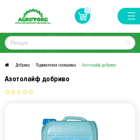
0
Добрива
Підживлення соняшника
Азотолайф добриво
Азотолайф добриво