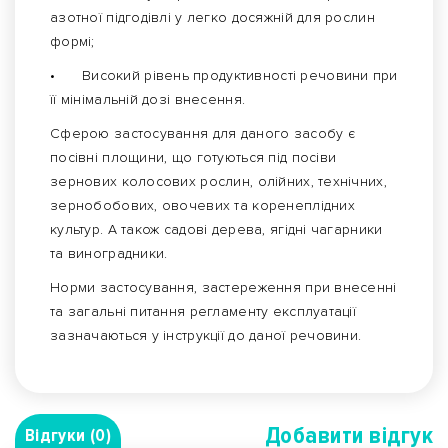
азотної підгодівлі у легко досяжній для рослин
формі;
•
Високий рівень продуктивності речовини при
її мінімальній дозі внесення.
Сферою застосування для даного засобу є
посівні площини, що готуються під посіви
зернових колосових рослин, олійних, технічних,
зернобобових, овочевих та коренеплідних
культур. А також садові дерева, ягідні чагарники
та виноградники.
Норми застосування, застереження при внесенні
та загальні питання регламенту експлуатації
зазначаються у інструкції до даної речовини.
Добавити вiдгук
Відгуки (0)