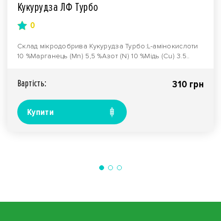
Кукурудза ЛФ Турбо
0
Склад мікродобрива Кукурудза Турбо:L-амінокислоти
10 %Марганець (Mn) 5,5 %Азот (N) 10 %Мідь (Cu) 3.5..
Вартiсть:
310 грн
Купити