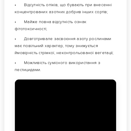
•
Відсутність опіків, що бувають при внесенні
концентрованих азотних добрив інших сортів;
•
Майже повна відсутність ознак
фітотоксичності;
•
Довготривале засвоєння азоту рослинами
має повільний характер, тому знижується
ймовірність стрімкої, неконтрольованої вегетації;
•
Можливість сумісного використання з
пестицидами.