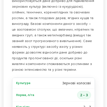
Використовується дане добриво для підживлення
зернових культур (включно із кукурудзою),
олійних, технічних, коренеплідних та овочевих
рослин, а також плодових дерев, ягідних кущів та
винограду. Базові компоненти даного засобу –
це азотовмісні сполуки, що аміачних, нітратних та
амідних груп, а також метилкарбамід (вміщує так
званий азот прогресивного вивільнення). Саме
наявність у структурі засобу азоту у різних
формах дозволяє відносити дане добриво до
продуктів пролонгованої дії, оскільки різні
живлячі компоненти споживаються рослинами з
різною інтенсивністю та у різні терміни.
Зернові колосові
2 – 3
2 – 3