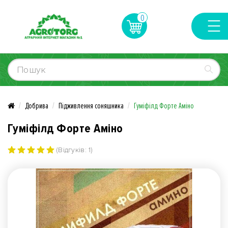
0
Добрива
Підживлення соняшника
Гуміфілд Форте Аміно
Гуміфілд Форте Аміно
(Відгуків: 1)