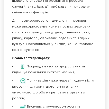
швидкого виведення рослин зі стресових
ситуацій, внаслідок дії гербіцидів чи природно-
кліматичних факторів.
Для позакореневого підживлення препарат
може використовуватися на посівах зернових
колосових культур, кукурудзи, соняшника, сої,
ріпаку, картоплі, овочевих, садових та ягідних
культур. Поставляється у вигляді концентрованої
водної суспензії.
Особливості препарату:
•
Покращує енергію проростання та
підвищує показники схожості насіння;
•
Починає діяти вже через 1 годину після
внесення шляхом підключення вільних
амінокислот до обміну речовин в організмі
рослин;
•
Виступає стимулятором росту та