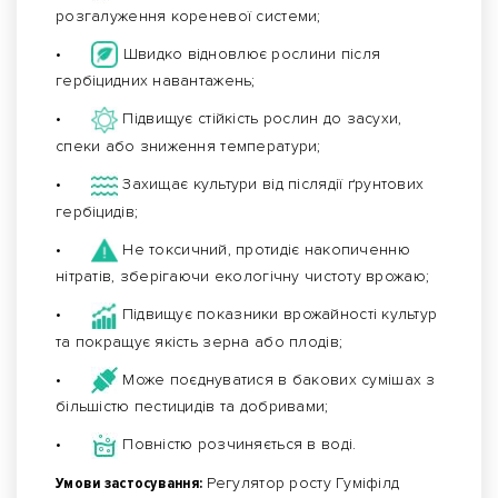
розгалуження кореневої системи;
•
Швидко відновлює рослини після
гербіцидних навантажень;
•
Підвищує стійкість рослин до засухи,
спеки або зниження температури;
•
Захищає культури від післядії ґрунтових
гербіцидів;
•
Не токсичний, протидіє накопиченню
нітратів, зберігаючи екологічну чистоту врожаю;
•
Підвищує показники врожайності культур
та покращує якість зерна або плодів;
•
Може поєднуватися в бакових сумішах з
більшістю пестицидів та добривами;
•
Повністю розчиняється в воді.
Умови застосування:
Регулятор росту Гуміфілд