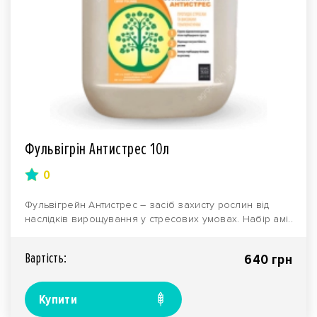
Фульвігрін Антистрес 10л
0
Фульвігрейн Антистрес – засіб захисту рослин від
наслідків вирощування у стресових умовах. Набір амі..
Вартiсть:
640 грн
Купити