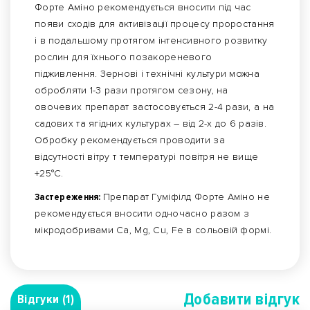
Форте Аміно рекомендується вносити під час
появи сходів для активізації процесу проростання
і в подальшому протягом інтенсивного розвитку
рослин для їхнього позакореневого
підживлення. Зернові і технічні культури можна
обробляти 1-3 рази протягом сезону, на
овочевих препарат застосовується 2-4 рази, а на
садових та ягідних культурах – від 2-х до 6 разів.
Обробку рекомендується проводити за
відсутності вітру т температурі повітря не вище
+25°С.
Застереження:
Препарат Гуміфілд Форте Аміно не
рекомендується вносити одночасно разом з
мікродобривами Ca, Mg, Cu, Fe в сольовій формі.
Добавити вiдгук
Відгуки (1)