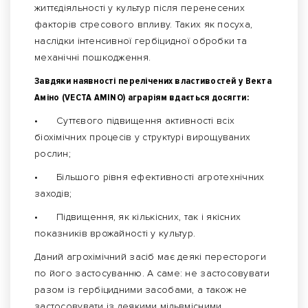
життєдіяльності у культур після перенесених
факторів стресового впливу. Таких як посуха,
наслідки інтенсивної гербіцидної обробки та
механічні пошкодження.
Завдяки наявності перелічених властивостей у Векта
Аміно (VECTA AMINO) аграріям вдається досягти:
•
Суттєвого підвищення активності всіх
біохімічних процесів у структурі вирощуваних
рослин;
•
Більшого рівня ефективності агротехнічних
заходів;
•
Підвищення, як кількісних, так і якісних
показників врожайності у культур.
Даний агрохімічний засіб має деякі перестороги
по його застосуванню. А саме: не застосовувати
разом із гербіцидними засобами, а також не
застосовувати із деякими мідьвмісними