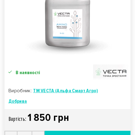
В наявності
Виробник:
TM VECTA (Альфа Смарт Агро)
Добрива
1 850 грн
Вартiсть: