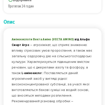
Протягом 24 годин
Опис
Амінокислоти Векта Аміно (VECTA AMINO)
від Альфа
Смарт Агро
– агрохімікат, що сприяє зниженню
впливу стресових умов проростання, а також має
загальну оздоровчу дію на сільськогосподарські
культури. Характеризується підвищеним вмістом
речовин, що є джерелами азоту та фосфору, а
також
L-амінокисло
т. Поставляється даний
агрохімічний засіб у вигляді рідкої
висококонцентрованої субстанції, за участі якої
виготовляються бакові суміші на водній основі,
що вносяться методами розпилення.
Рекомендований різновид обробки –