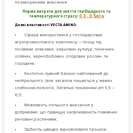
позакореневе внесення.
Норма витрати для зняття гербіцидного та
температурного стресу:
0,3 - 0,5л/га
Деякі властивості VECTA AMINO:
•
Сфера використання у господарствах
агропромислового комплексу – площі під
посівами злакових, зернових культур, технічних,
олійних, зернобобових, плодових рослин, та
городини;
•
Кислотно-лужний баланс наближений до
нейтрального (але загалом лишається у межах
слабкокислотного). Загальні показники рН 5,5 –
6,5;
•
Можливість спільного внесення з
добривами, що підвищує засвоюваність поживних
речовин рослинами;
•
Здібність швидко відновлювати процеси