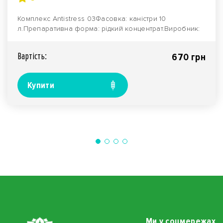
Комплекс Antistress 03Фасовка: каністри 10
л.Препаративна форма: рідкий концентрат.Виробник:
компані..
Вартiсть:
670 грн
Купити
Ми у соцмережах