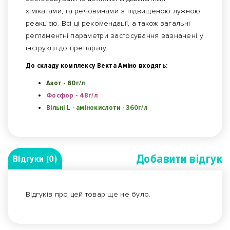
хімікатами, та речовинами з підвищеною лужною
реакцією. Всі ці рекомендації, а також загальні
регламентні параметри застосування зазначені у
інструкції до препарату.
До складу комплексу Векта Аміно входять:
Азот - 60г/л
Фосфор - 48г/л
Вільні L - амінокислоти - 360г/л
Добавити вiдгук
Відгуки (0)
Відгуків про цей товар ще не було.