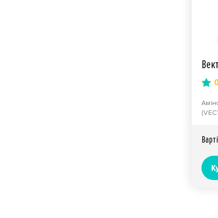
Век
Амін
(VEC
Агро
зниж
Вартi
К