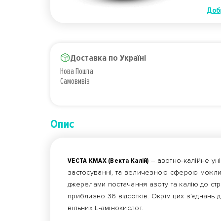
Доб
Доставка по Україні
Нова Пошта
Самовивіз
Опис
VECTA KMAX (Векта Калій)
– азотно-калійне ун
застосуванні, та величезною сферою можли
джерелами постачання азоту та калію до стру
приблизно 36 відсотків. Окрім цих з’єднань 
вільних L-амінокислот.