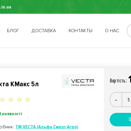
.in.ua
БЛОГ
ДОСТАВКА
КОНТАКТЫ
О НАС
Вартiсть:
кта КМакс 5л
-
В наявності
Ш
обник:
TM VECTA (Альфа Смарт Агро)