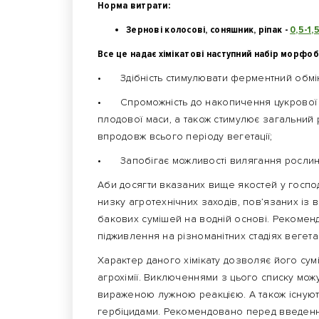
Норма витрати:
Зернові колосові, соняшник, ріпак -
0,5-1,
Все це надає хімікатові наступний набір морфоб
•
Здібність стимулювати ферментний обмі
•
Спроможність до накопичення цукрової 
плодової маси, а також стимулює загальний рі
впродовж всього періоду вегетації;
•
Запобігає можливості вилягання рослин
Аби досягти вказаних вище якостей у госп
низку агротехнічних заходів, пов’язаних і
бакових сумішей на водній основі. Рекоме
підживлення на різноманітних стадіях вегета
Характер даного хімікату дозволяє його су
агрохімії. Виключеннями з цього списку можу
вираженою лужною реакцією. А також існуют
гербіцидами. Рекомендовано перед введення