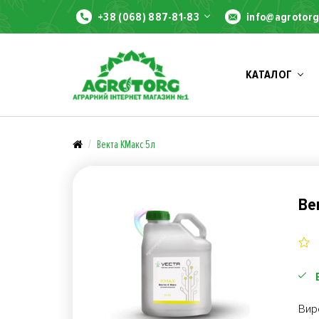
+38 (068) 887-81-83
info@agrotorg
КАТАЛОГ
Векта КМакс 5л
Ве
Вир