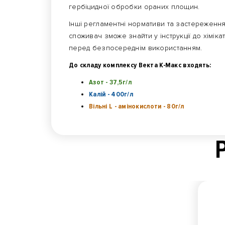
гербіцидної обробки ораних площин.
Інші регламентні нормативи та застереження
споживач зможе знайти у інструкції до хімік
перед безпосереднім використанням.
До складу комплексу Векта К-Макс входять:
Азот - 37,5г/л
Калій - 400г/л
Вільні L - амінокислоти - 80г/л