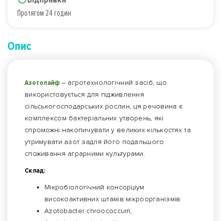
Протягом 24 годин
Опис
Азотолайф
– агротехнологічний засіб, що
використовується для підживлення
сільськогосподарських рослин, ця речовина є
комплексом бактеріальних утворень, які
спроможні накопичувати у великих кількостях та
утримувати азот задля його подальшого
споживання аграрними культурами.
Склад:
Мікробіологічний консорціум
високоактивних штамів мікроорганізмів:
Аzotobacter chroococcum,