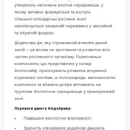
утворюють насичене азотом середовище, у
якому активно формуються та ростуть
сільськогосподарські рослини. Азот
накопичується зазвичай переважно у амонійній
та нітратній формах.
Додаткова дія, яку спроможний вчиняти даний
засіб – це вплив на зростання та розвиток всіх
частин рослинного організму. Гормональні
компоненти, що представлені у складі
Азотолайф, прискорюють розвиток вторинної
кореневої системи, а полісахариди, амінокислотні
комплекси та вітаміни добре впливають на
ґрунтове біологічне середовище у прикореневій
зоні.
Переваги даного біодобрива:
•
Підвищені екологічні властивості;
•
Здатність утворювати додаткові джерела