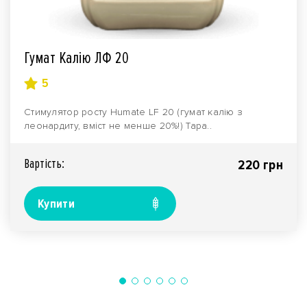
Гумат Калію ЛФ 20
5
Стимулятор росту Humate LF 20 (гумат калію з
леонардиту, вміст не менше 20%!) Тара..
Вартiсть:
220 грн
Купити