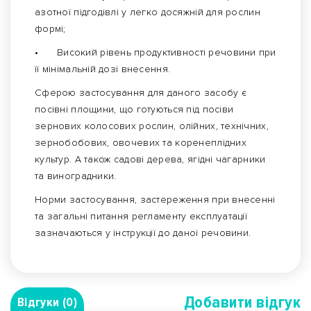
азотної підгодівлі у легко досяжній для рослин
формі;
•
Високий рівень продуктивності речовини при
її мінімальній дозі внесення.
Сферою застосування для даного засобу є
посівні площини, що готуються під посіви
зернових колосових рослин, олійних, технічних,
зернобобових, овочевих та коренеплідних
культур. А також садові дерева, ягідні чагарники
та виноградники.
Норми застосування, застереження при внесенні
та загальні питання регламенту експлуатації
зазначаються у інструкції до даної речовини.
Добавити вiдгук
Відгуки (0)