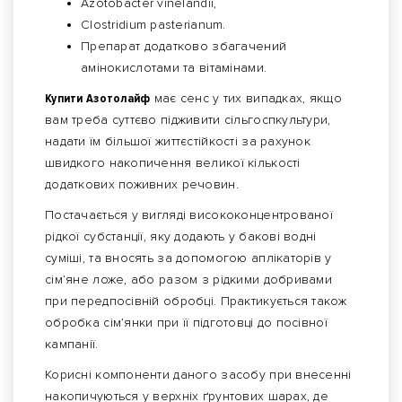
Azotobacter vinelandii,
Сlostridium pasterianum.
Препарат додатково збагачений
амінокислотами та вітамінами.
Купити Азотолайф
має сенс у тих випадках, якщо
вам треба суттєво підживити сільгоспкультури,
надати їм більшої життєстійкості за рахунок
швидкого накопичення великої кількості
додаткових поживних речовин.
Постачається у вигляді висококонцентрованої
рідкої субстанції, яку додають у бакові водні
суміші, та вносять за допомогою аплікаторів у
сім’яне ложе, або разом з рідкими добривами
при передпосівній обробці. Практикується також
обробка сім’янки при її підготовці до посівної
кампанії.
Корисні компоненти даного засобу при внесенні
накопичуються у верхніх ґрунтових шарах, де