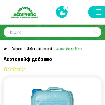
0
Добрива
Добрива на зернові
Азотолайф добриво
Азотолайф добриво