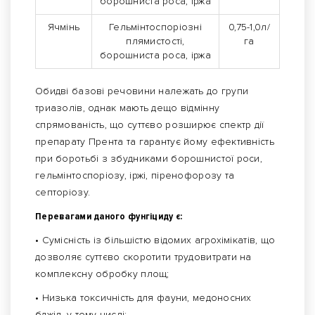
борошниста роса, іржа
Ячмінь
Гельмінтоспоріозні
0,75-1,0л/
плямистості,
га
борошниста роса, іржа
Обидві базові речовини належать до групи
триазолів, однак мають дещо відмінну
спрямованість, що суттєво розширює спектр дії
препарату Прента та гарантує йому ефективність
при боротьбі з збудниками борошнистої роси,
гельмінтоспоріозу, іржі, піренофорозу та
септоріозу.
Перевагами даного фунгіциду є:
• Сумісність із більшістю відомих агрохімікатів, що
дозволяє суттєво скоротити трудовитрати на
комплексну обробку площ;
• Низька токсичність для фауни, медоносних
бджіл, у тому числі;