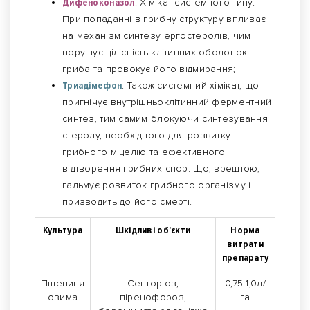
Дифеноконазол
. Хімiкат системного типу.
При попаданні в грибну структуру впливає
на механізм синтезу ергостеролів, чим
порушує цілісність клітинних оболонок
гриба та провокує його відмирання;
Триадімефон
. Також системний хімікат, що
пригнічує внутрішньоклітинний ферментний
синтез, тим самим блокуючи синтезування
стеролу, необхідного для розвитку
грибного міцелію та ефективного
відтворення грибних спор. Що, зрештою,
гальмує розвиток грибного організму і
призводить до його смерті.
Культура
Шкідливі об’єкти
Норма
витрати
препарату
Пшениця
Септоріоз,
0,75-1,0л/
озима
піренофороз,
га