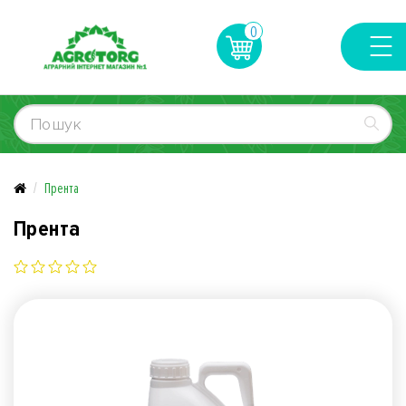
0
Прента
Прента