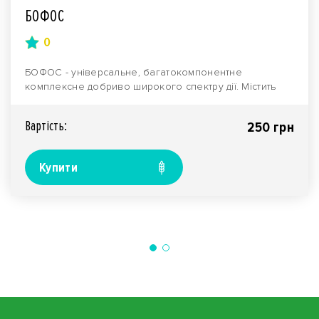
БОФОС
0
БОФОС - універсальне, багатокомпонентне
комплексне добриво широкого спектру дії. Містить
підвищену к..
Вартiсть:
250 грн
Купити