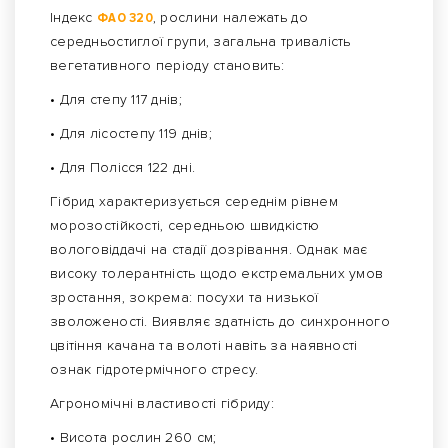
Індекс
ФАО 320
, рослини належать до
середньостиглої групи, загальна тривалість
вегетативного періоду становить:
• Для степу 117 днів;
• Для лісостепу 119 днів;
• Для Полісся 122 дні.
Гібрид характеризується середнім рівнем
морозостійкості, середньою швидкістю
вологовіддачі на стадії дозрівання. Однак має
високу толерантність щодо екстремальних умов
зростання, зокрема: посухи та низької
зволоженості. Виявляє здатність до синхронного
цвітіння качана та волоті навіть за наявності
ознак гідротермічного стресу.
Агрономічні властивості гібриду:
• Висота рослин 260 см;