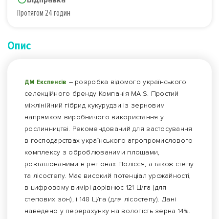
Протягом 24 годин
Опис
ДМ Експенсів
– розробка відомого українського
селекційного бренду Компанія MAIS. Простий
міжлінійний гібрид кукурудзи із зерновим
напрямком виробничого використання у
рослинництві. Рекомендований для застосування
в господарствах українського агропромислового
комплексу з оброблюваними площами,
розташованими в регіонах Полісся, а також степу
та лісостепу. Має високий потенціал урожайності,
в цифровому вимірі дорівнює 121 Ц/га (для
степових зон), і 148 Ц/га (для лісостепу). Дані
наведено у перерахунку на вологість зерна 14%.