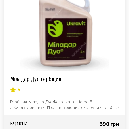
Міладар Дуо гербіцид
5
Гербіцид Міладар ДуоФасовка: каністра 5
л.Характеристики: Після всходовий системний гербіцид
Міладар..
Вартiсть:
590 грн