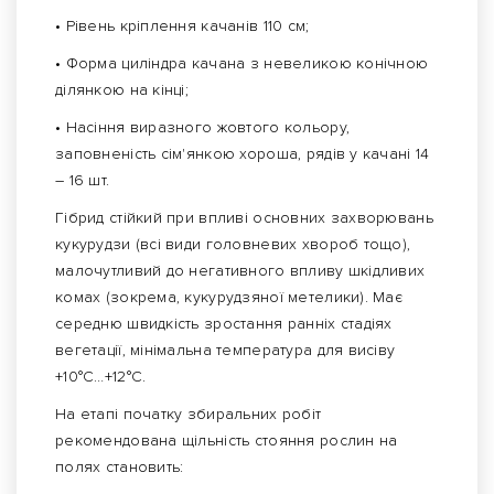
• Рівень кріплення качанів 110 см;
• Форма циліндра качана з невеликою конічною
ділянкою на кінці;
• Насіння виразного жовтого кольору,
заповненість сім'янкою хороша, рядів у качані 14
– 16 шт.
Гібрид стійкий при впливі основних захворювань
кукурудзи (всі види головневих хвороб тощо),
малочутливий до негативного впливу шкідливих
комах (зокрема, кукурудзяної метелики). Має
середню швидкість зростання ранніх стадіях
вегетації, мінімальна температура для висіву
+10°С…+12°С.
На етапі початку збиральних робіт
рекомендована щільність стояння рослин на
полях становить: