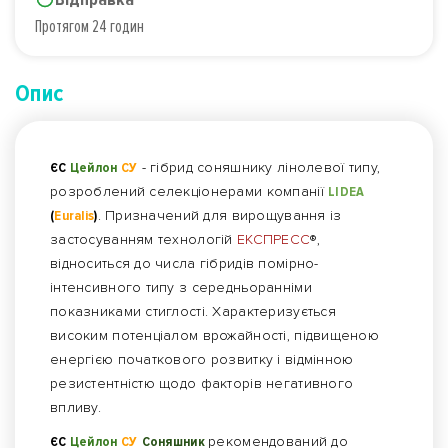
Протягом 24 годин
Опис
ЄС
Цейлон
СУ
- гібрид соняшнику лінолевої типу,
розроблений селекціонерами компанії
LIDEA
(
Euralis
)
. Призначений для вирощування із
застосуванням технологій
ЕКСПРЕСС
®,
відноситься до числа гібридів помірно-
інтенсивного типу з середньоранніми
показниками стиглості. Характеризується
високим потенціалом врожайності, підвищеною
енергією початкового розвитку і відмінною
резистентністю щодо факторів негативного
впливу.
ЄС
Цейлон
СУ
Соняшник
рекомендований до