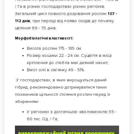
/ Га в різних господарствах різних регіонів.
Загальний цикл повного дозрівання рослин
107 -
112 днів
, при періоді від появи сходів до початку
цвітіння 69 - 70 днів.
Морфобіологічні властивості:
Висота рослин 175 - 185 см;
Розмір кошики 22 - 24 см. Суцвіття в місці
кріплення до стебла має деякий нахил;
Вміст олії в сім'янку 49 - 51%.
У господарствах, в яких вирощується даний
гібрид, рекомендовано дотримуватися таких
показників щільності стояння рослин перед їх
збиранням:
У регіонах з достатньою зволоженістю 55 -
60 тис. Од. / Га;