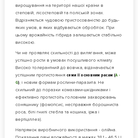
вирощування на території нашої країни в
степовій, лісостеповій та поліській зонах.
Відрізняється чудовою пристосованістю до будь-
яких умов, в яких відбувається обробіток. При
цьому врожайність гібрида залишається стабільно
високою.
Чи не проявляє схильності до вилягання, може
успішно рости в умовах посушливого клімату.
Високо толерантний до вовчка, відзначається
успішним протистояння
семи її основним расам (
А -
G
)
, і новим формам рослини-паразита. Не
схильний до поразки комахами-шкідниками і
ефективно протистоїть головним захворювань
соняшнику (фомопсис, несправжня борошниста
роса, білі гнилі стебла та кошика, іржа і
вертіціллез).
Напрямок виробничого використання - олійна.
Показання рівні врожайності в межах 38,1 - 46,5 Ц