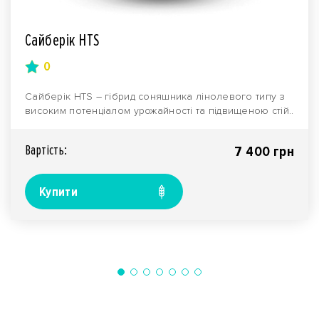
Сайберік HTS
0
Сайберік HTS – гібрид соняшника лінолевого типу з
високим потенціалом урожайності та підвищеною стій..
Вартiсть:
7 400 грн
Купити