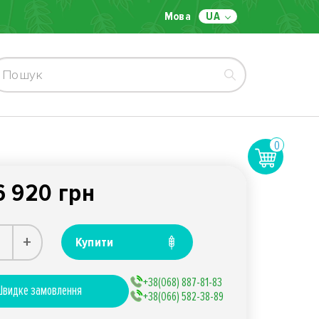
Мова
UA
0
6 920 грн
+
Купити
+38(068) 887-81-83
видке замовлення
+38(066) 582-38-89