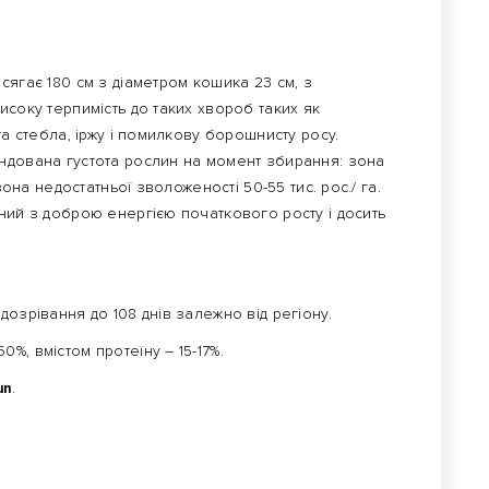
сягає 180 см з діаметром кошика 23 см, з
исоку терпимість до таких хвороб таких як
та стебла, іржу і помилкову борошнисту росу.
ндована густота рослин на момент збирання: зона
зона недостатньої зволоженості 50-55 тис. рос./ га.
ний з доброю енергією початкового росту і досить
е дозрівання до 108 днів залежно від регіону.
50%, вмістом протеїну – 15-17%.
un
.