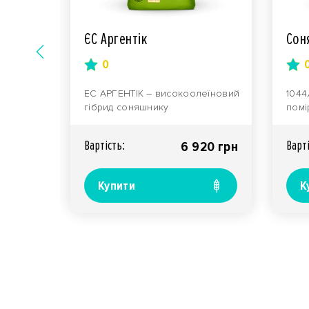
ник
ЄС Аргентік
Сон
0
ЕС АРГЕНТІК – високоолеїновий
1044
у,
гібрид соняшнику
помі
нерами
середньоінтенсивного типу, що
майж
належить до середньости..
для 
Вартiсть:
Варт
00 грн
6 920 грн
Купити
К