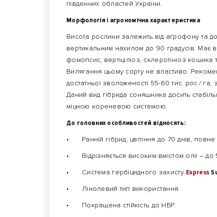
південних областей України.
Морфологія і агрономічна характеристика
Висота рослини залежить від агрофону та до
вертикальним нахилом до 90 градусів. Має в
фомопсис, вертіціліоз, склеротініоз кошика 
Вилягання цьому сорту не властиво. Рекоме
достатньої зволоженості 55-60 тис. рос./ га, 
Даний вид гібрида соняшника досить стабіль
міцною кореневою системою.
До головних особливостей відносять:
•
Ранній гібрид, цвітіння до 70 днів, повн
•
Відрізняється високим вмістом олії – до 
•
Система гербіцидного захисту
Express
S
•
Лінолевий тип використання.
•
Покращена стійкість до НБР.