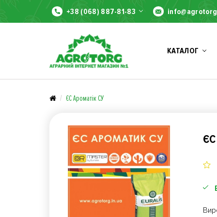
+38 (068) 887-81-83
info@agrotorg
КАТАЛОГ
ЄС Ароматік СУ
ЄС
Вир