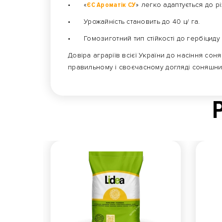
•
«
ЄС Ароматік СУ
» легко адаптується до 
•
Урожайність становить до 40 ц/ га.
•
Гомозиготний тип стійкості до гербіциду
Довіра аграріїв всієї України до насіння сон
правильному і своєчасному догляді соняшник