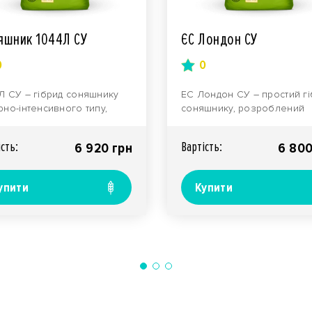
яшник 1044Л СУ
ЄС Лондон СУ
0
0
Л СУ – гібрид соняшнику
ЕС Лондон СУ – простий г
рно-інтенсивного типу,
соняшнику, розроблений
е ідеально адаптований
брендом LIDEA. В Україні
вирощування з ..
призначений для вирощу..
iсть:
Вартiсть:
6 920 грн
6 800
упити
Купити