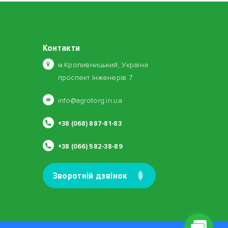
Контакти
м.Кропивницький, Україна
проспект Інженерів 7
info@agrotorg.in.ua
+38 (068) 887-81-83
+38 (066) 582-38-89
Зворотнiй дзвiнок