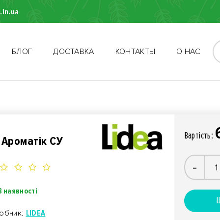
.in.ua
БЛОГ
ДОСТАВКА
КОНТАКТЫ
О НАС
Вартiсть:
 Ароматік СУ
-
В наявності
Ш
обник:
LIDEA