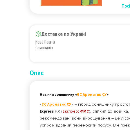
Пос
Доставка по Україні
Нова Пошта
Самовивіз
Опис
Насіння соняшнику «
ЄС Ароматик СУ
»
«
ЄС Ароматик СУ
» – гібрид соняшнику просто
Express
PX (
Експресс ФМС
), стійкий до вовчка
рекомендовані зони вирощування – це лісосте
успіхом здатний переносити посуху. Він пре