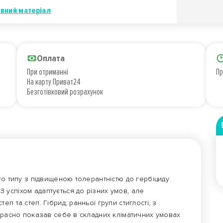
івний матеріал
Оплата
При отриманні
Пр
На карту Приват24
Безготівковий розрахунок
го типу з підвищеною толерантністю до гербіциду
. З успіхом адаптується до різних умов, але
п та степ. Гібрид, ранньої групи стиглості, з
красно показав себе в складних кліматичних умовах