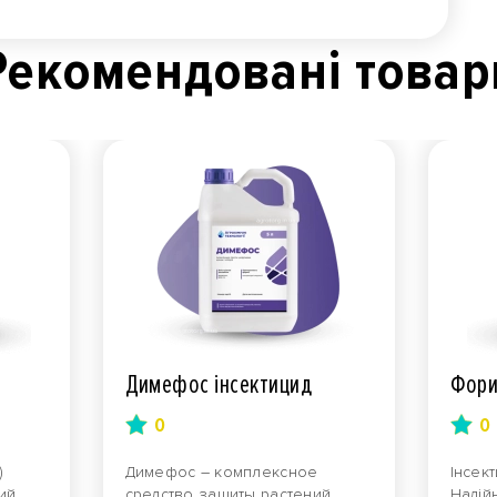
Рекомендованi товар
Димефос інсектицид
Фори
0
0
)
Димефос – комплексное
Інсект
ий
средство защиты растений,
Надій