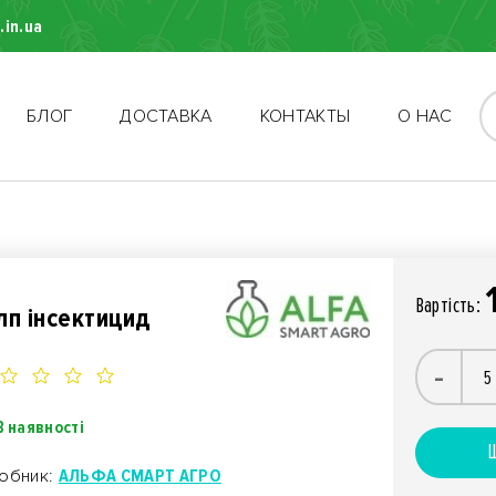
.in.ua
БЛОГ
ДОСТАВКА
КОНТАКТЫ
О НАС
Вартiсть:
лп інсектицид
-
В наявності
Ш
обник:
АЛЬФА СМАРТ АГРО