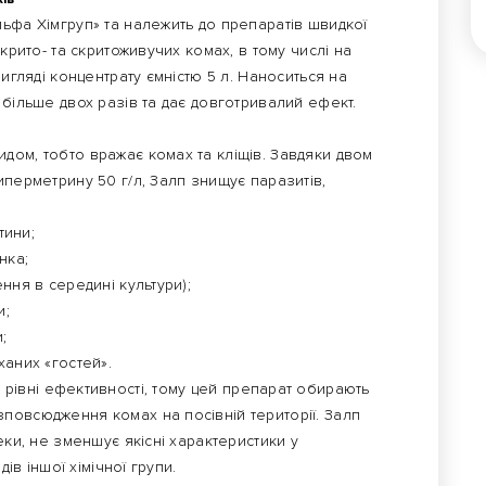
ьфа Хімгруп» та належить до препаратів швидкої
крито- та скритоживучих комах, в тому числі на
вигляді концентрату ємністю 5 л. Наноситься на
 більше двох разів та дає довготривалий ефект.
дом, тобто вражає комах та кліщів. Завдяки двом
иперметрину 50 г/л, Залп знищує паразитів,
тини;
нка;
ня в середині культури);
и;
;
аних «гостей».
 рівні ефективності, тому цей препарат обирають
повсюдження комах на посівній території. Залп
еки, не зменшує якісні характеристики у
дів іншої хімічної групи.