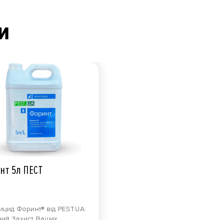
и
нт 5л ПЕСТ
ицид Форинт® від PEST.UA:
ний Захист Ваших