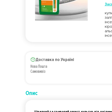
Засо
куп
зал
інс
кір
аль
інс
Доставка по Україні
Нова Пошта
Самовивіз
Опис
Швидкий та тривалий захист культур від шкідни