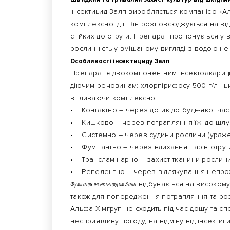
Інсектицид Залп виробляється компанією «Ал
комплексної дії. Він розповсюджується на від
стійких до отрути. Препарат пропонується у 
рослинність у змішаному вигляді з водою не
Особливості інсектициду Залп
Препарат є двокомпонентним інсектоакарици
діючим речовинам: хлорпірифосу 500 г/л і ц
впливаючи комплексно:
• Контактно – через дотик до будь-якої час
• Кишково – через потрапляння їжі до шлу
• Системно – через судини рослини (уражен
• Фумігантно – через вдихання парів отрут
• Трансламінарно – захист тканини рослини
• Репелентно – через відлякування непрох
Фумігація інсектицидом Залп
відбувається на високому
також для попередження потрапляння та роз
Альфа Хімгруп не сходить під час дощу та сп
несприятливу погоду, на відміну від інсектици