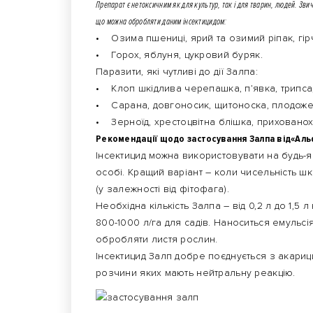
Препарат є нетоксичним як для культур, так і для тварин, людей. Зви
що можна обробляти даним інсектицидом:
• Озима пшениці, ярий та озимий ріпак, гір
• Горох, яблуня, цукровий буряк.
Паразити, які чутливі до дії Залпа:
• Клоп шкідлива черепашка, п’явка, трипса,
• Сарана, довгоносик, щитоноска, плодожерк
• Зерноїд, хрестоцвітна блішка, прихованохо
Рекомендації щодо застосування Залпа від«Аль
Інсектицид можна використовувати на будь-я
особі. Кращий варіант – коли чисельність ш
(у залежності від фітофага).
Необхідна кількість Залпа – від 0,2 л до 1,5 
800-1000 л/га для садів. Наноситься емульс
обробляти листя рослин.
Інсектицид Залп добре поєднується з акариц
розчини яких мають нейтральну реакцію.