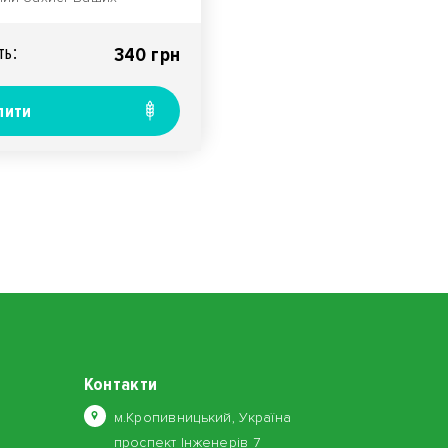
урФоринт® – це
оефективний двокомпон..
ть:
340 грн
пити
Контакти
м.Кропивницький, Україна
проспект Інженерів 7