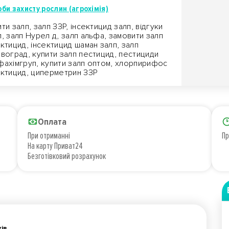
би захисту рослин (агрохімія)
ити залп, залп ЗЗР, інсектицид залп, відгуки
п, залп Нурел д, залп альфа, замовити залп
ектицид, інсектицид шаман залп, залп
овоград, купити залп пестицид, пестициди
фахімгруп, купити залп оптом, хлорпирифос
ектицид, циперметрин ЗЗР
Оплата
При отриманні
Пр
На карту Приват24
Безготівковий розрахунок
ків