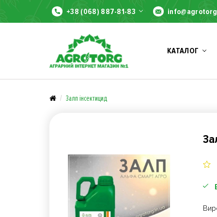
+38 (068) 887-81-83
info@agrotorg
КАТАЛОГ
Залп інсектицид
За
Вир