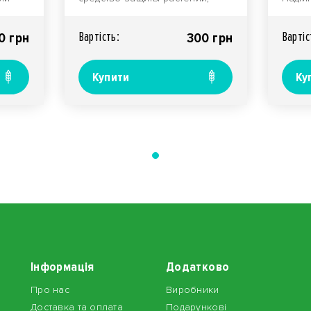
инсектицид с акарицидным
Культ
эффектом, сочетает в себе к..
висок
Вартiсть:
Вартiс
0 грн
300 грн
Купити
Ку
Інформація
Додатково
Про нас
Виробники
Доставка та оплата
Подарункові