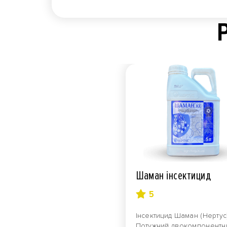
Шаман інсектицид
5
Інсектицид Шаман (Нертус
Потужний двокомпонентн