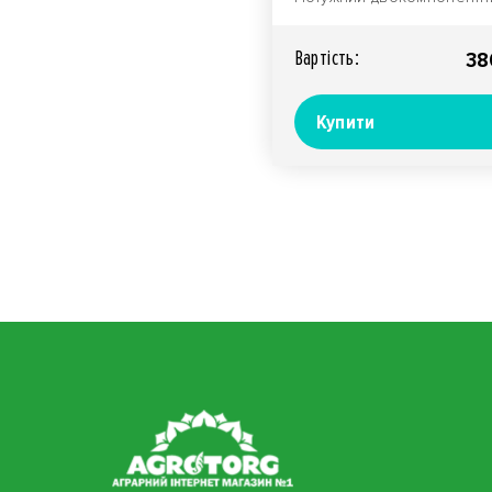
інсектицид з фумігантним
ефектом для пов..
Вартiсть:
38
Купити