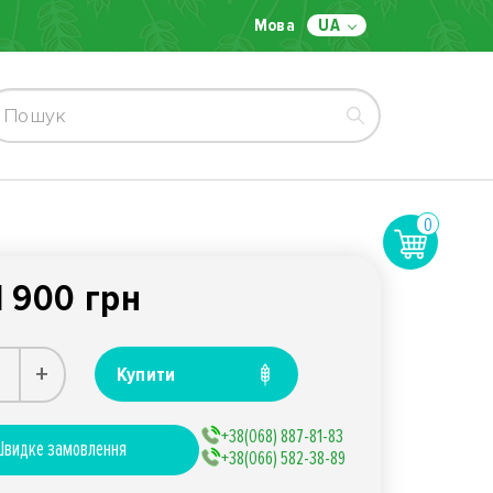
Мова
UA
0
1 900 грн
+
Купити
+38(068) 887-81-83
видке замовлення
+38(066) 582-38-89