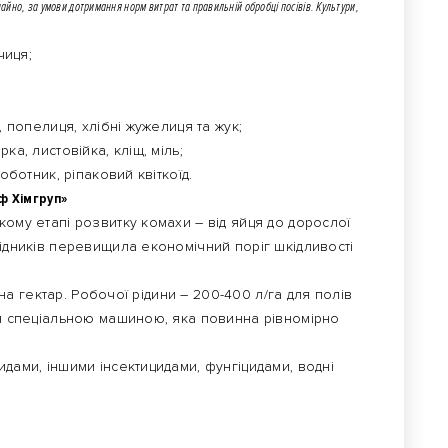
чайно, за умови дотримання норм витрат та правильній обробці посівів. Культури,
чиця;
 попелиця, хлібні жужелиця та жук;
а, листовійка, кліщ, міль;
ботник, ріпаковий квіткоїд.
ф Хімгруп»
кому етапі розвитку комахи – від яйця до дорослої
кідників перевищила економічний поріг шкідливості
л на гектар. Робочої рідини – 200-400 л/га для полів
ія спеціальною машиною, яка повинна рівномірно
идами, іншими інсектицидами, фунгіцидами, водні