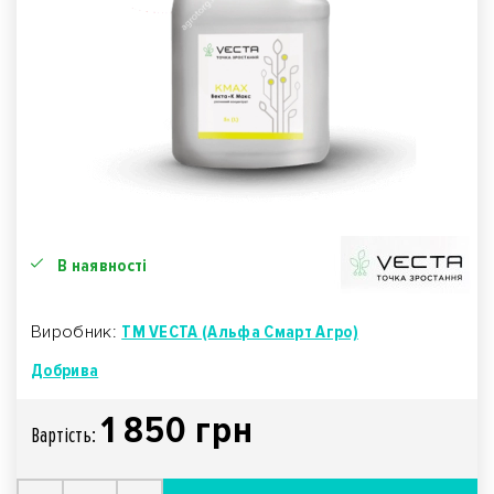
В наявності
Виробник:
TM VECTA (Альфа Смарт Агро)
Добрива
1 850 грн
Вартiсть: