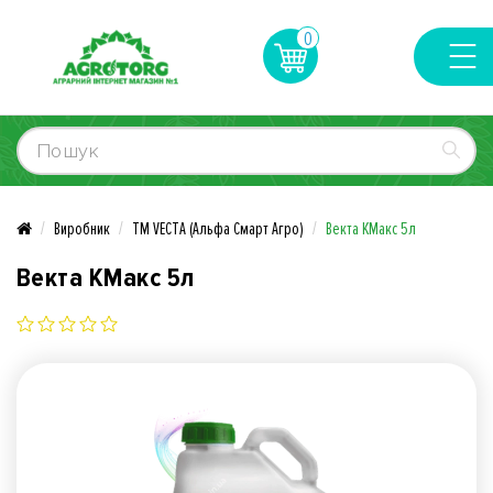
0
Виробник
TM VECTA (Альфа Смарт Агро)
Векта КМакс 5л
Векта КМакс 5л