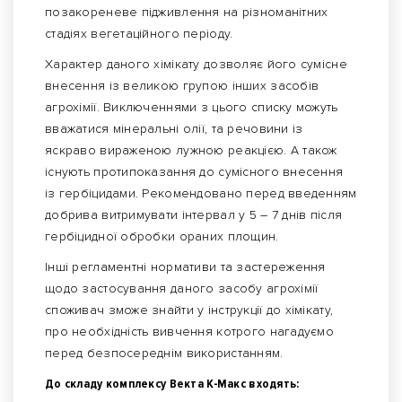
позакореневе підживлення на різноманітних
стадіях вегетаційного періоду.
Характер даного хімікату дозволяє його сумісне
внесення із великою групою інших засобів
агрохімії. Виключеннями з цього списку можуть
вважатися мінеральні олії, та речовини із
яскраво вираженою лужною реакцією. А також
існують протипоказання до сумісного внесення
із гербіцидами. Рекомендовано перед введенням
добрива витримувати інтервал у 5 – 7 днів після
гербіцидної обробки ораних площин.
Інші регламентні нормативи та застереження
щодо застосування даного засобу агрохімії
споживач зможе знайти у інструкції до хімікату,
про необхідність вивчення котрого нагадуємо
перед безпосереднім використанням.
До складу комплексу Векта К-Макс входять: