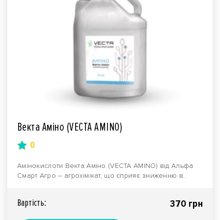
Векта Аміно (VECTA AMINO)
0
Амінокислоти Векта Аміно (VECTA AMINO) від Альфа
Смарт Агро – агрохімікат, що сприяє зниженню в..
Вартiсть:
370 грн