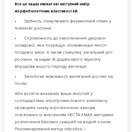
Все це надає хімікатові наступний набір
морфобіологічних властивостей:
•
Здібність стимулювати ферментний обмін у
тканинах рослини;
•
Спроможність до накопичення цукрової
складової, яка покращує споживницькі якості
плодової маси, а також стимулює загальний ріст
рослини, та надає їй додаткового імунітету
впродовж всього періоду вегетації;
•
Запобігає можливості вилягання рослин на
полях.
Аби досягти вказаних вище якостей у
господарствах агропромислового комплексу
проводять низку агротехнічних заходів,
пов’язаних із внесенням VECTA KMAX методами
розпилення бакових сумішей на водній основі.
Рекомендований метод обробки –