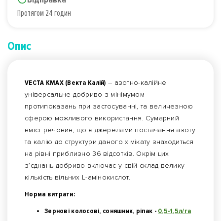
Протягом 24 годин
Опис
VECTA KMAX (Векта Калій)
– азотно-калійне
універсальне добриво з мінімумом
протипоказань при застосуванні, та величезною
сферою можливого використання. Сумарний
вміст речовин, що є джерелами постачання азоту
та калію до структури даного хімікату знаходиться
на рівні приблизно 36 відсотків. Окрім цих
з’єднань добриво включає у свій склад велику
кількість вільних L-амінокислот.
Норма витрати:
Зернові колосові, соняшник, ріпак -
0,5-1,5л/га