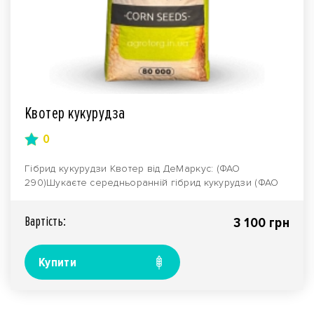
Квотер кукурудза
0
Гібрид кукурудзи Квотер від ДеМаркус: (ФАО
290)Шукаєте середньоранній гібрид кукурудзи (ФАО
290), як..
Вартiсть:
3 100 грн
Купити