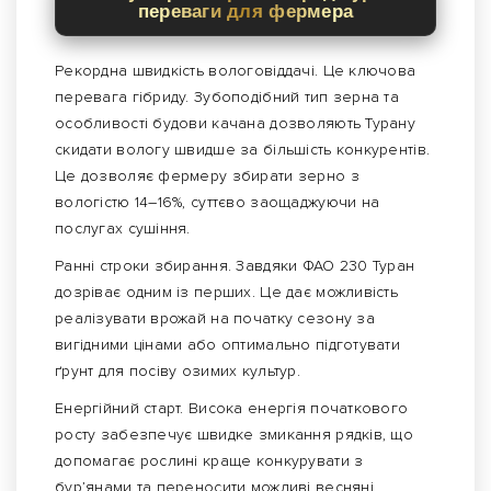
переваги для фермера
Рекордна швидкість вологовіддачі. Це ключова
перевага гібриду. Зубоподібний тип зерна та
особливості будови качана дозволяють Турану
скидати вологу швидше за більшість конкурентів.
Це дозволяє фермеру збирати зерно з
вологістю 14–16%, суттєво заощаджуючи на
послугах сушіння.
Ранні строки збирання. Завдяки ФАО 230 Туран
дозріває одним із перших. Це дає можливість
реалізувати врожай на початку сезону за
вигідними цінами або оптимально підготувати
ґрунт для посіву озимих культур.
Енергійний старт. Висока енергія початкового
росту забезпечує швидке змикання рядків, що
допомагає рослині краще конкурувати з
бур’янами та переносити можливі весняні