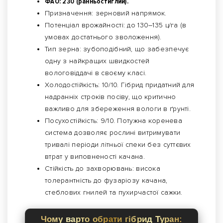
ФАО: 230 (ранньостиглий).
Призначення: зерновий напрямок.
Потенціал врожайності: до 130–135 ц/га (в
умовах достатнього зволоження).
Тип зерна: зубоподібний, що забезпечує
одну з найкращих швидкостей
вологовіддачі в своєму класі.
Холодостійкість: 10/10. Гібрид придатний для
надранніх строків посіву, що критично
важливо для збереження вологи в ґрунті.
Посухостійкість: 9/10. Потужна коренева
система дозволяє рослині витримувати
тривалі періоди літньої спеки без суттєвих
втрат у виповненості качана.
Стійкість до захворювань: висока
толерантність до фузаріозу качана,
стеблових гнилей та пухирчастої сажки.
Чому варто обрати гібрид Туран: