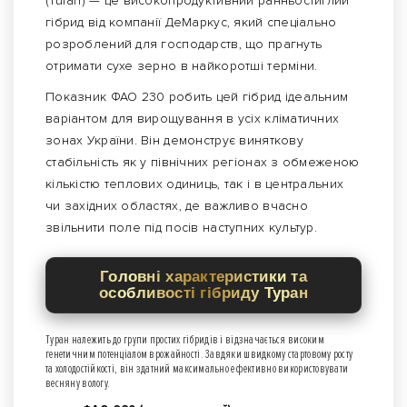
(Turan) — це високопродуктивний ранньостиглий
гібрид від компанії ДеМаркус, який спеціально
розроблений для господарств, що прагнуть
отримати сухе зерно в найкоротші терміни.
Показник ФАО 230 робить цей гібрид ідеальним
варіантом для вирощування в усіх кліматичних
зонах України. Він демонструє виняткову
стабільність як у північних регіонах з обмеженою
кількістю теплових одиниць, так і в центральних
чи західних областях, де важливо вчасно
звільнити поле під посів наступних культур.
Головні характеристики та
особливості гібриду Туран
Туран належить до групи простих гібридів і відзначається високим
генетичним потенціалом врожайності. Завдяки швидкому стартовому росту
та холодостійкості, він здатний максимально ефективно використовувати
весняну вологу.