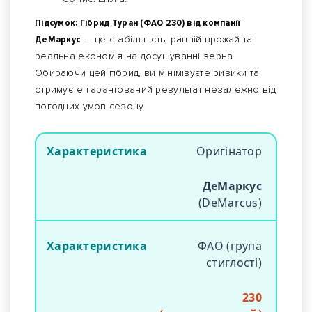
Підсумок: Гібрид Туран (ФАО 230) від компанії
ДеМаркус
— це стабільність, ранній врожай та
реальна економія на досушуванні зерна.
Обираючи цей гібрид, ви мінімізуєте ризики та
отримуєте гарантований результат незалежно від
погодних умов сезону.
Оригінатор
ДеМаркус
(DeMarcus)
ФАО (група
стиглості)
230