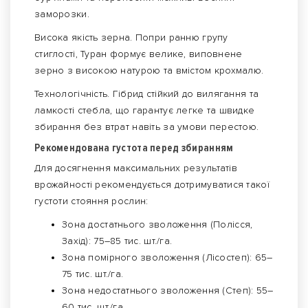
заморозки.
Висока якість зерна. Попри ранню групу
стиглості, Туран формує велике, виповнене
зерно з високою натурою та вмістом крохмалю.
Технологічність. Гібрид стійкий до вилягання та
ламкості стебла, що гарантує легке та швидке
збирання без втрат навіть за умови перестою.
Рекомендована густота перед збиранням
Для досягнення максимальних результатів
врожайності рекомендується дотримуватися такої
густоти стояння рослин:
Зона достатнього зволоження (Полісся,
Захід): 75–85 тис. шт./га.
Зона помірного зволоження (Лісостеп): 65–
75 тис. шт./га.
Зона недостатнього зволоження (Степ): 55–
60 тис. шт./га.