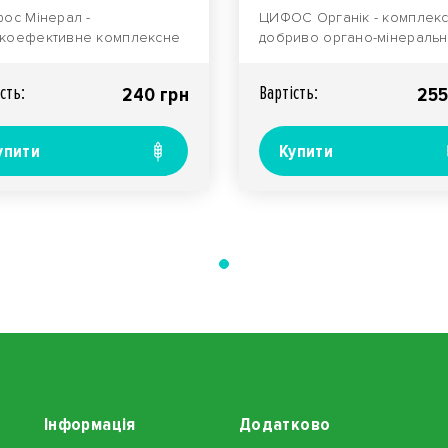
с Мінерал -
ЦИФОС Органік - комплек
коефективне комплексне
добриво органо-мінераль
иво органо-мінерального
типу з підвищеним рівнем
 Відрізняється пі..
ефективності, призна..
сть:
Вартiсть:
240 грн
255
упити
Купити
Інформація
Додатково