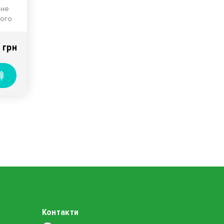
сне
ного
 грн
Контакти