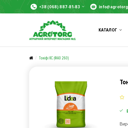
+38 (068) 887-81-83
info@agrotorg
КАТАЛОГ
Тоніфі КС (ФАО 260)
То
Вир