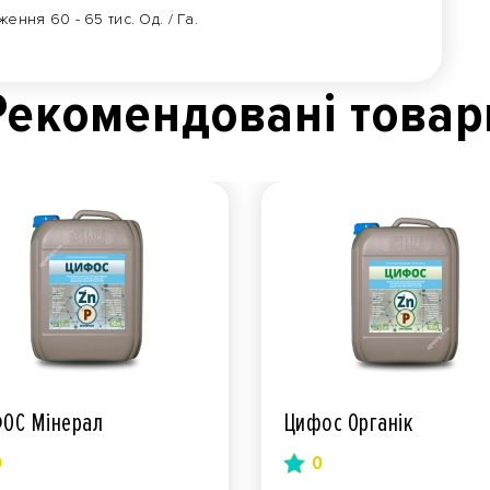
ння 60 - 65 тис. Од. / Га.
Рекомендованi товар
ОС Мінерал
Цифос Органік
0
0