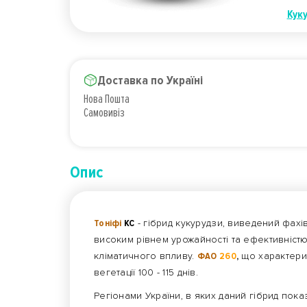
Кук
Доставка по Україні
Нова Пошта
Самовивіз
Опис
Тоніфі
КС
- гібрид кукурудзи, виведений фахів
високим рівнем урожайності та ефективніст
кліматичного впливу.
ФАО
260
,
що характери
вегетації 100 - 115 днів.
Регіонами України, в яких даний гібрид показ