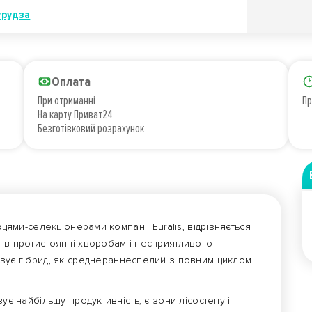
урудза
Оплата
При отриманні
Пр
На карту Приват24
Безготівковий розрахунок
цями-селекціонерами компанії Euralis, відрізняється
ю в протистоянні хворобам і несприятливого
зує гібрид, як среднераннеспелий з повним циклом
ує найбільшу продуктивність, є зони лісостепу і