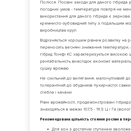
Полісся. Посівні заходи для даного гібрид
погодних умов - температура повітря не ме
використання для даного гібрида є зернове
кремнисто-зубовидний типу з подальшим мо
виробництва круп.
Відрізняється хорошим рівнем розвитку на ра
переносить весняні зниження температури, а
гібрид Тоніфі КС характеризується високою ш
рентабельність внаслідок економії матеріаль
сушку врожаю.
Не схильний до вилягання, малочутливий до 
толерантний до збудників пухирчастої сажки
стебла і качани.
Рівні врожайності, продемонстровані гібрид
знаходяться в межах 107,5 - 111,5 Ц / Га (вологі
Рекомендована щільність стояння рослин в пер
Для зон з достатнім ступенем зволоження