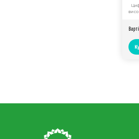
Цифо
висо
добр
типу.
Вартi
К