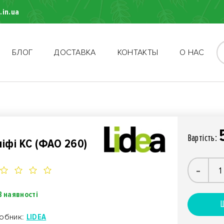
.in.ua
БЛОГ
ДОСТАВКА
КОНТАКТЫ
О НАС
Вартiсть:
ніфі КС (ФАО 260)
-
В наявності
Ш
обник:
LIDEA