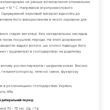
а рекомендовані не раніше встановлення оптимальних
нше + 10 ° C. Напрямком агропромислового
. Одержуваний зерновий матеріал відносять до
жливим його використанням в якості сировини для
нніх стадіях вегетації, без незадовільних наслідків
 також посушливі періоди. На етапі дозрівання
видкістю віддачі вологи, що істотно підвищує його
них і трудовитрат в господарствах на додаткову
впливу рослин-паразитів і шкідників-комах. Високо
, гельмінтоспоріозу, летючої сажки, фузаріозу
ом в рослинницьких господарствах України,
сть 14%).
едзбиральний період:
 70 - 75 тис. Од. / Га;