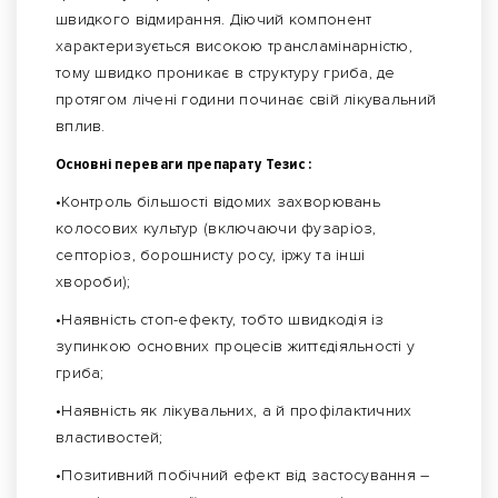
швидкого відмирання. Діючий компонент
характеризується високою трансламінарністю,
тому швидко проникає в структуру гриба, де
протягом лічені години починає свій лікувальний
вплив.
Основні переваги препарату Тезис :
•Контроль більшості відомих захворювань
колосових культур (включаючи фузаріоз,
септоріоз, борошнисту росу, іржу та інші
хвороби);
•Наявність стоп-ефекту, тобто швидкодія із
зупинкою основних процесів життєдіяльності у
гриба;
•Наявність як лікувальних, а й профілактичних
властивостей;
•Позитивний побічний ефект від застосування –