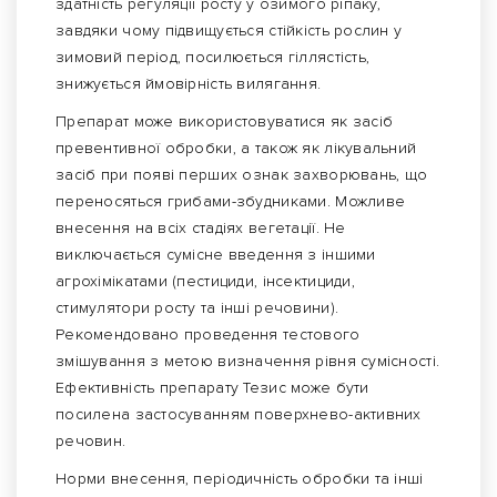
здатність регуляції росту у озимого ріпаку,
завдяки чому підвищується стійкість рослин у
зимовий період, посилюється гіллястість,
знижується ймовірність вилягання.
Препарат може використовуватися як засіб
превентивної обробки, а також як лікувальний
засіб при появі перших ознак захворювань, що
переносяться грибами-збудниками. Можливе
внесення на всіх стадіях вегетації. Не
виключається сумісне введення з іншими
агрохімікатами (пестициди, інсектициди,
стимулятори росту та інші речовини).
Рекомендовано проведення тестового
змішування з метою визначення рівня сумісності.
Ефективність препарату Тезис може бути
посилена застосуванням поверхнево-активних
речовин.
Норми внесення, періодичність обробки та інші