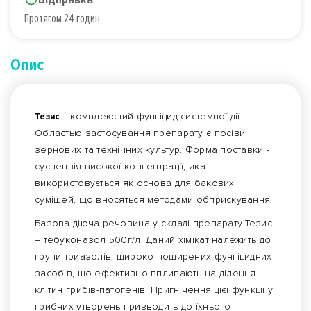
Протягом 24 годин
Опис
Тезис
– комплексний фунгіцид системної дії.
Областью застосування препарату є посіви
зернових та технічних культур. Форма поставки -
суспензія високої концентрації, яка
використовується як основа для бакових
сумішей, що вносяться методами обприскування.
Базова діюча речовина у складі препарату Тезис
– тебуконазол 500г/л. Даний хімікат належить до
групи триазолів, широко поширених фунгіцидних
засобів, що ефективно впливають на ділення
клітин грибів-патогенів. Пригнічення цієї функції у
грибних утворень призводить до їхнього