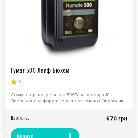
Гумат 500 Лайф Біохем
5
Стимулятор росту Нumate 500Тара: каністра 10 л.
Препаративна форма: концентрат емульсії.Виробник:
ко..
Вартiсть:
670 грн
Купити