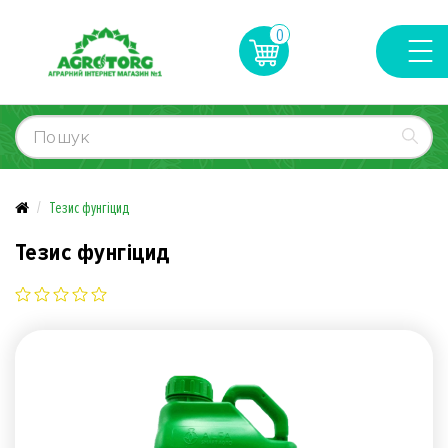
0
Тезис фунгіцид
Тезис фунгіцид