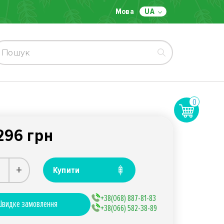
Мова
UA
0
296 грн
+
Купити
+38(068) 887-81-83
видке замовлення
+38(066) 582-38-89