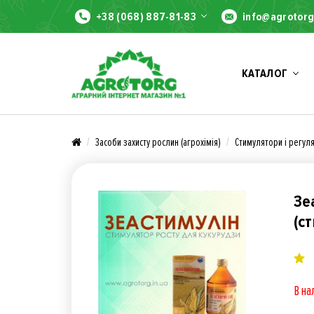
+38 (068) 887-81-83
info@agrotorg
КАТАЛОГ
Засоби захисту рослин (агрохімія)
Стимулятори і регул
Зе
(с
В на