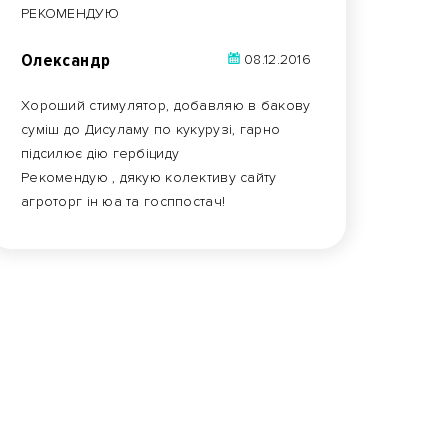
РЕКОМЕНДУЮ
Олександр
08.12.2016
Хороший стимулятор, добавляю в бакову
суміш до Дисуламу по кукурузі, гарно
підсилює дію гербіциду
Рекомендую , дякую колективу сайту
агроторг ін юа та госппостач!