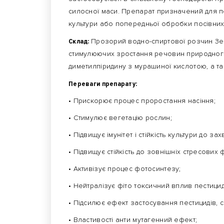
силосної маси. Препарат призначений для
культури або попередньої обробки посівних
Склад:
Прозорий водно-спиртової розчин Зе
стимулюючих зростання речовин природного
диметилпіридину з мурашиної кислотою, а т
Переваги препарату:
• Прискорює процес проростання насіння;
• Стимулює вегетацію рослин;
• Підвищує імунітет і стійкість культури до з
• Підвищує стійкість до зовнішніх стресових
• Активізує процес фотосинтезу;
• Нейтралізує фіто токсичний вплив пестицид
• Підсилює ефект застосування пестицидів,
• Властивості анти мутагенний ефект;