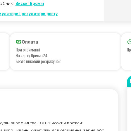
обник:
Високі Врожаї
мулятори і регулятори росту
Оплата
При отриманні
Пр
На карту Приват24
Безготівковий розрахунок
мулін виробництва ТОВ "Високий врожай"
при вирощуванні кукурудзи для отримання зерна або