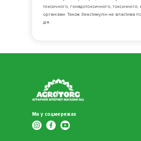
токсичного, гонадотоксичного, токсичного,
організми. Також Зеастимулін не властива 
дія.
Ми у соцмережах