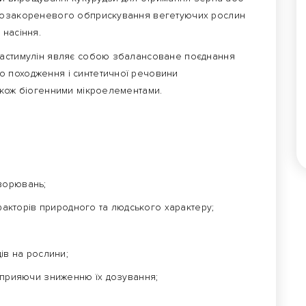
 позакореневого обприскування вегетуючих рослин
 насіння.
астимулін являє собою збалансоване поєднання
 походження і синтетичної речовини
акож біогенними мікроелементами.
ахворювань;
 факторів природного та людського характеру;
ів на рослини;
 сприяючи зниженню їх дозування;