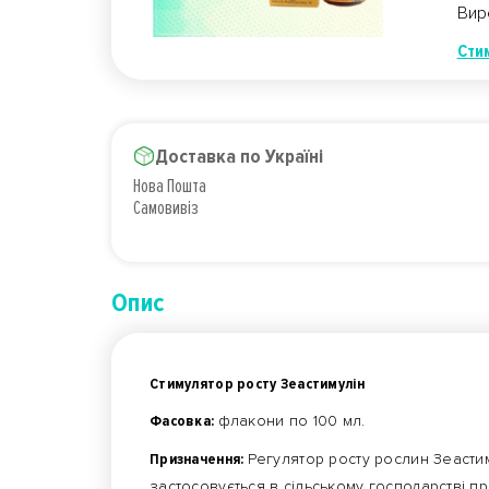
Вир
Сти
Доставка по Україні
Нова Пошта
Самовивіз
Опис
Стимулятор росту Зеастимулін
Фасовка:
флакони по 100 мл.
Призначення:
Регулятор росту рослин Зеасти
застосовується в сільському господарстві 