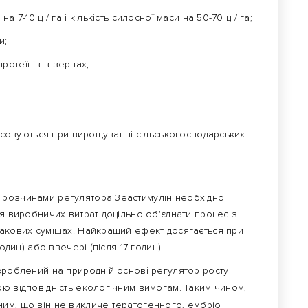
 7-10 ц / га і кількість силосної маси на 50-70 ц / га;
и;
 протеїнів в зернах;
стосовуються при вирощуванні сільськогосподарських
 розчинами регулятора Зеастимулін необхідно
ня виробничих витрат доцільно об'єднати процес з
бакових сумішах. Найкращий ефект досягається при
один) або ввечері (після 17 годин).
зроблений на природній основі регулятор росту
ю відповідність екологічним вимогам. Таким чином,
им, що він не викличе тератогенного, ембріо