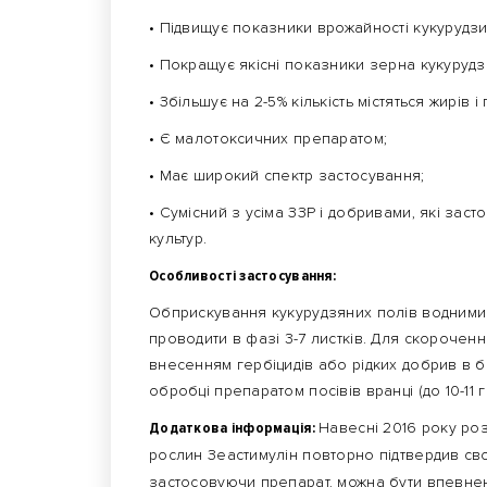
• Підвищує показники врожайності кукурудзи на
• Покращує якісні показники зерна кукурудз
• Збільшує на 2-5% кількість містяться жирів і
• Є малотоксичних препаратом;
• Має широкий спектр застосування;
• Сумісний з усіма ЗЗР і добривами, які за
культур.
Особливості застосування:
Обприскування кукурудзяних полів водними
проводити в фазі 3-7 листків. Для скорочен
внесенням гербіцидів або рідких добрив в 
обробці препаратом посівів вранці (до 10-11 г
Додаткова інформація:
Навесні 2016 року ро
рослин Зеастимулін повторно підтвердив сво
застосовуючи препарат, можна бути впевнен