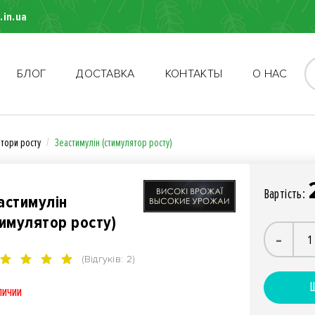
.in.ua
БЛОГ
ДОСТАВКА
КОНТАКТЫ
О НАС
ятори росту
Зеастимулін (стимулятор росту)
Вартiсть:
астимулін
тимулятор росту)
-
(Відгуків: 2)
Ш
личии